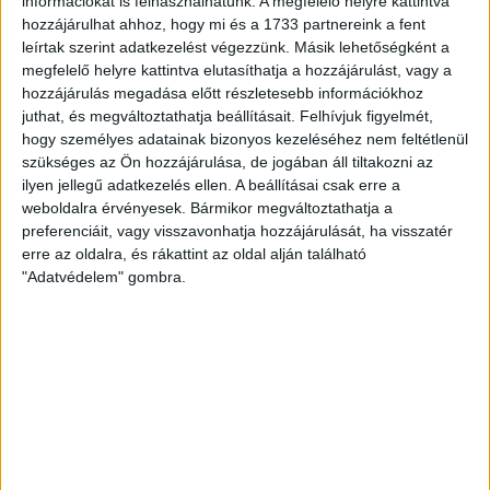
információkat is felhasználhatunk. A megfelelő helyre kattintva
hozzájárulhat ahhoz, hogy mi és a 1733 partnereink a fent
Hetedik Magyar Kupa négyes döntőjére készült a debreceni
leírtak szerint adatkezelést végezzünk. Másik lehetőségként a
együttes, s a fináléba jutásért az ötszörös BL-győztes Győr volt
megfelelő helyre kattintva elutasíthatja a hozzájárulást, vagy a
az ellenfél. Alig telt el másfél perc, amikor számunkra sokkoló
hozzájárulás megadása előtt részletesebb információkhoz
dolog történt, egy szerencsétlen ütközés után Mariana Costa
juthat, és megváltoztathatja beállításait.
Felhívjuk figyelmét,
maradt a földön. Brazil jobbszélsőnket mentő vitte el a
hogy személyes adatainak bizonyos kezeléséhez nem feltétlenül
szükséges az Ön hozzájárulása, de jogában áll tiltakozni az
csarnokból, kiderült, hogy többszörös arccsonttörése,
ilyen jellegű adatkezelés ellen. A beállításai csak erre a
állkapocscsont-törése és agyrázkódása van, Budapestre
weboldalra érvényesek. Bármikor megváltoztathatja a
szállították, ahol megműtik.
preferenciáit, vagy visszavonhatja hozzájárulását, ha visszatér
erre az oldalra, és rákattint az oldal alján található
A megrázó esemény dacossá tette a csapatot, káprázatos
"Adatvédelem" gombra.
periódust produkálva a 9. percben 5–1-re vezettünk, Catherine
Gabriel halmozta a bravúrokat, Kácsor Gréta és Planéta
Szimonetta bombái ellen nem volt ellenszere a zöld-fehéreknek.
Remek sorozatunk Szimó véleményes kiállítása után tört meg,
emberelőnyben zárkózott az ETO, mi pedig egy kicsit
megtorpantunk, így a 19. percben át is vette a vezetést a Rába-
parti együttes. Szerencsére csak a lendületünk tört meg, a
csapat nem, így hiába próbált ellépni az ellenfél, szívós és elszánt