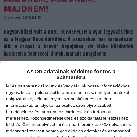
MAJDNEM!
Közzétéve: 2023.04.22.
Nagyon közel volt a DVSC SCHAEFFLER a Győr legyőzéséhez
és a Magyar Kupa döntőhöz. A szezonban már harmadszor
állt a csapat a bravúr kapujában, de hiába küzdöttek
hősiesen a debreceni lányok, maradt a majdnem!
Az Ön adatainak védelme fontos a
számunkra
Mi és partnereink tárolunk és/vagy férünk hozzá információkhoz
egy eszközön, például sütik formájában, és személyes adatokat
dolgozunk fel, például egyedi azonosítókat és standard
információkat, amelyeket az eszköz személyre szabott
hirdetésekhez és tartalomhoz, hirdetések és tartalmak
méréséhez, közönségmérésekhez és szolgáltatásfejlesztéshez
küld.
Az Ön engedélyével mi és a partnereink eszközleolvasásos
módszerrel szerzett pontos geolokációs adatokat és azonosítási