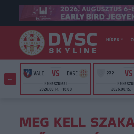
HÍREK
C
VS
VS
SC
VALC
DVSC
???
Felkészülési
Felkészü
2026.08.14. - 16:00
2026.08.15. -
MEG KELL SZAKA