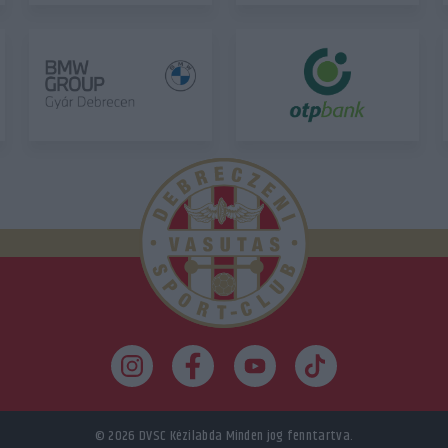
© 2026
DVSC Kézilabda
Minden jog fenntartva.