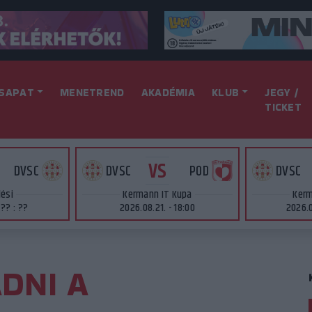
SAPAT
MENETREND
AKADÉMIA
KLUB
JEGY /
TICKET
VS
DVSC
DVSC
POD
DVSC
lési
Kermann IT Kupa
Kerm
 ?? : ??
2026.08.21. - 18:00
2026.0
DNI A