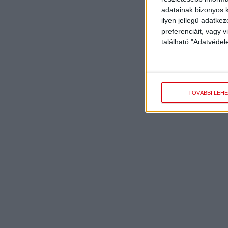
adatainak bizonyos k
ilyen jellegű adatke
preferenciáit, vagy v
található "Adatvéde
TOVÁBBI LEH