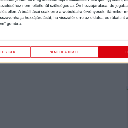
ezeléséhez nem feltétlenül szükséges az Ön hozzájárulása, de jogában 
zelés ellen. A beállításai csak erre a weboldalra érvényesek. Bármikor m
isszavonhatja hozzájárulását, ha visszatér erre az oldalra, és rákattint a
lem" gombra.
ETŐSÉGEK
NEM FOGADOM EL
EL