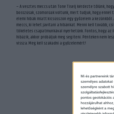
– A vesztes meccs után Tone Tiselj kérdezte tőlünk, hogy
bosszúsak, szomorúak voltunk, mert tudjuk, hogy ennél 
elemi hibák miatt kicsússzon egy győzelem a kezünkből. 
meccs, ki lehet javítani a hibánkat. Menni kell tovább, c
tökéletes csapatmunkával nyerhetünk. Fontos, hogy az i
hibázik, akkor próbáljuk meg segíteni. Pénteken nem lesz
vissza. Meg kell szakadni a győzelemért!
Mi és partnereink tá
személyes adatokat d
személyre szabott h
szolgáltatásfejleszté
pontos geolokációs a
hozzájárulhat ahhoz,
lehetőségként a megf
részletesebb informác