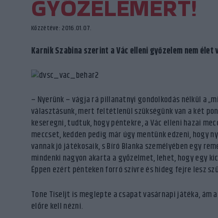
GYŐZELEMÉRT!
Közzétéve: 2016.01.07.
Karnik Szabina szerint a Vác elleni győzelem nem élet
– Nyerünk – vágja rá pillanatnyi gondolkodás nélkül a „m
választásunk, mert feltétlenül szükségünk van a két pon
keseregni, tudtuk, hogy péntekre, a Vác elleni hazai mec
meccset, kedden pedig már úgy mentünk edzeni, hogy nye
vannak jó játékosaik, s Bíró Blanka személyében egy reme
mindenki nagyon akarta a győzelmet, lehet, hogy egy kic
Éppen ezért pénteken forró szívre és hideg fejre lesz sz
Tone Tiseljt is meglepte a csapat vasárnapi játéka, ám 
előre kell nézni.