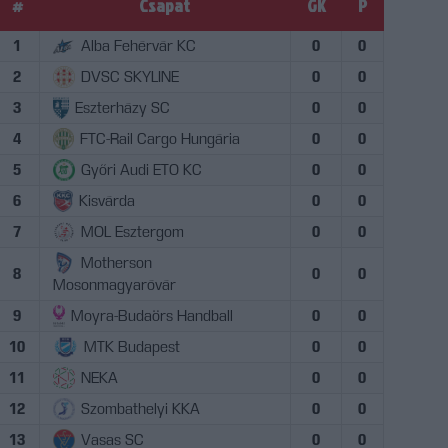
#
Csapat
GK
P
1
Alba Fehérvár KC
0
0
2
DVSC SKYLINE
0
0
3
Eszterházy SC
0
0
4
FTC-Rail Cargo Hungária
0
0
5
Győri Audi ETO KC
0
0
6
Kisvárda
0
0
7
MOL Esztergom
0
0
Motherson
8
0
0
Mosonmagyaróvár
9
Moyra-Budaörs Handball
0
0
10
MTK Budapest
0
0
11
NEKA
0
0
12
Szombathelyi KKA
0
0
13
Vasas SC
0
0