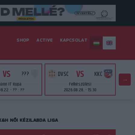
SHOP
ACTIVE
KAPCSOLAT
VS
VS
???
DVSC
KKC
ann IT Kupa
Felkészülési
8.22. - ?? : ??
2026.08.28. - 15:30
K&H NŐI KÉZILABDA LIGA