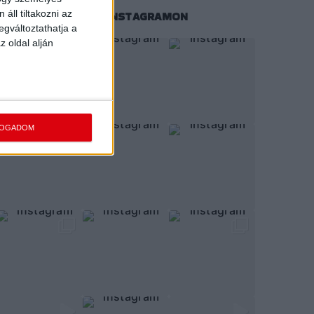
áll tiltakozni az
KÖVESS MINKET INSTAGRAMON
egváltoztathatja a
z oldal alján
FOGADOM