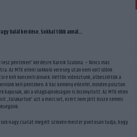
 vagy halál kérdése. Sokkal több annál…
i lesz pénteken” kérdésre Karnik Szabina. – Nincs más
tra. Az MTK elleni sokkoló vereség után nem volt időnk
csre kell koncentrálnunk. Hétfőn videóztunk, átbeszéltük a
rnünk kell pénteken. A Vác kemény ellenfél, minden poszton
k kapusuk, aki a világbajnokságon is bizonyított. Az MTK ellen
sit „túlakartuk” azt a meccset, ezért nem jött össze semmi.
ükségünk.
a sok nagy csatát megélt szlovén mester pontosan tudja, hogy