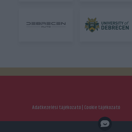
Adatkezelési tájékozató
|
Cookie tájékozató