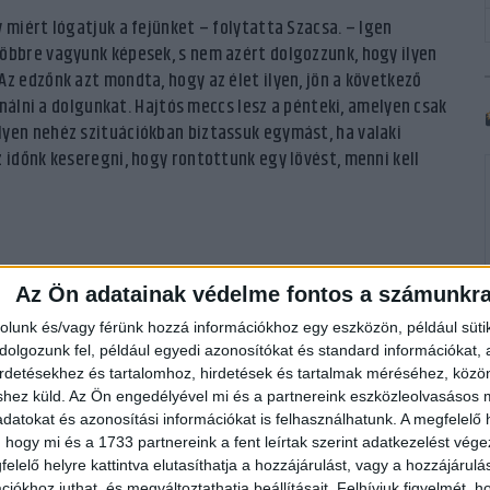
 miért lógatjuk a fejünket – folytatta Szacsa. – Igen
többre vagyunk képesek, s nem azért dolgozzunk, hogy ilyen
Az edzőnk azt mondta, hogy az élet ilyen, jön a következő
sinálni a dolgunkat. Hajtós meccs lesz a pénteki, amelyen csak
lyen nehéz szituációkban biztassuk egymást, ha valaki
 időnk keseregni, hogy rontottunk egy lövést, menni kell
Az Ön adatainak védelme fontos a számunkr
rolunk és/vagy férünk hozzá információkhoz egy eszközön, például süti
olgozunk fel, például egyedi azonosítókat és standard információkat,
irdetésekhez és tartalomhoz, hirdetések és tartalmak méréséhez, kö
shez küld.
Az Ön engedélyével mi és a partnereink eszközleolvasásos m
datokat és azonosítási információkat is felhasználhatunk. A megfelelő h
 hogy mi és a 1733 partnereink a fent leírtak szerint adatkezelést vég
elelő helyre kattintva elutasíthatja a hozzájárulást, vagy a hozzájárul
iókhoz juthat, és megváltoztathatja beállításait.
Felhívjuk figyelmét, 