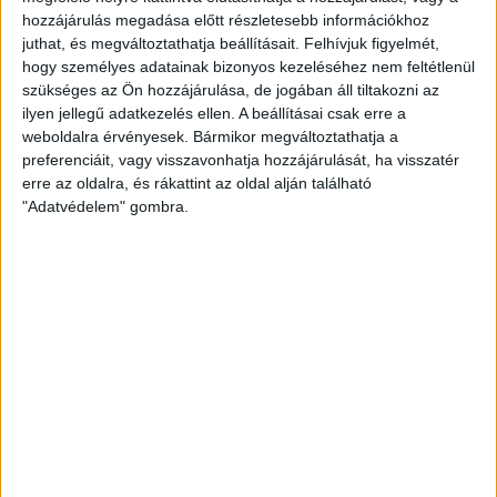
hozzájárulás megadása előtt részletesebb információkhoz
juthat, és megváltoztathatja beállításait.
Felhívjuk figyelmét,
hogy személyes adatainak bizonyos kezeléséhez nem feltétlenül
A főváros után az ország második legnépesebb városában is
szükséges az Ön hozzájárulása, de jogában áll tiltakozni az
ilyen jellegű adatkezelés ellen. A beállításai csak erre a
elérhető a Szerencsejáték Zrt. „flagship”„jövő lottózója”,
weboldalra érvényesek. Bármikor megváltoztathatja a
amely a korábbinál dinamikusabb vásárlói élményt kínál a
preferenciáit, vagy visszavonhatja hozzájárulását, ha visszatér
fogadóknak. A helyszínválasztásnál fontos szempont volt,
erre az oldalra, és rákattint az oldal alján található
hogy a Debrecen belvárosában található FÓRUM
"Adatvédelem" gombra.
bevásárlóközpontban napi húszezer látogató fordul meg.
„Folyamatosan növekszik a digitálisan elérhető termékeink
száma és ezek népszerűsége, emellett pedig továbbra is fontos
marad számunkra, hogy azoknak is élményt adjunk, akik
személyesen térnek be lottózóinkba, ott vásárolnak lottót,
sorsjegyet, vagy kötnek sportfogadást – fogalmazott a
megnyitón Brenkus Krisztián, a Szerencsjáték Zrt. kereskedelmi
igazgatója. – Olyan üzlet nyílt Debrecenben, amely a modern
megoldásaival fokozza a játék élményét. Reméljük, hamarosan
újabb helyszíneken jelenhetünk meg hasonlóan korszerű