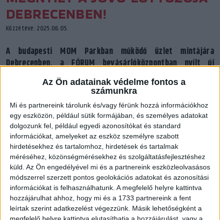
DEBRECENBEN!
Közzétéve: 2025.06.05.
A budapesti MOM Parkban működő üzlet mintájára
Debrecenben, a FÓRUM bevásárlóközpontban nyílt új
lottózó, amely a kor kihívásainak megfelelően digitális
Az Ön adatainak védelme fontos a
megoldások felhasználásával kínál gyors, kényelmes
számunkra
megoldásokat a Szerencsejáték Zrt. játékosainak. A
Mi és partnereink tárolunk és/vagy férünk hozzá információkhoz
megnyitón a DVSC klubikonja Csapó Erika is részt vett.
egy eszközön, például sütik formájában, és személyes adatokat
dolgozunk fel, például egyedi azonosítókat és standard
információkat, amelyeket az eszköz személyre szabott
hirdetésekhez és tartalomhoz, hirdetések és tartalmak
méréséhez, közönségmérésekhez és szolgáltatásfejlesztéshez
küld.
Az Ön engedélyével mi és a partnereink eszközleolvasásos
módszerrel szerzett pontos geolokációs adatokat és azonosítási
információkat is felhasználhatunk. A megfelelő helyre kattintva
hozzájárulhat ahhoz, hogy mi és a 1733 partnereink a fent
leírtak szerint adatkezelést végezzünk. Másik lehetőségként a
megfelelő helyre kattintva elutasíthatja a hozzájárulást, vagy a