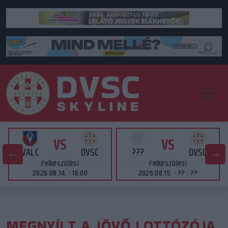
VS
VS
VALC
DVSC
???
DVSC
Felkészülési
Felkészülési
2026.08.14. - 16:00
2026.08.15. - ?? : ??
MEGNYÍLT A JÖVŐ LOTTÓZÓJA