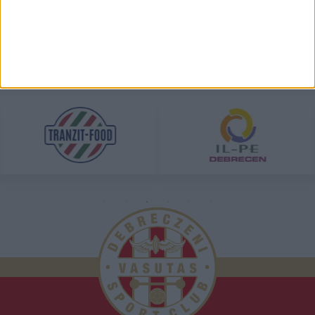
TÁMOGATÓINK
ÖSSZES TÁMOGATÓNK