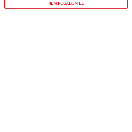
12
Szombathelyi KKA
0
0
NEM FOGADOM EL
13
Vasas SC
0
0
14
Vác
0
0
KÖVESS MINKET FACEBOOKON