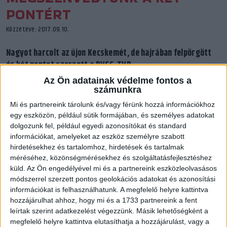
PONTÉRT
Közzétéve: 2017.09.10.
Nagyot harcolt az újon Kecskemét, de hajrában felpörgött
és két pontot szerzett a DVSC-TVP.
Az Ön adatainak védelme fontos a
számunkra
Már az elején látszott, hogy nem lesz könnyű. Az újoncok extra
Mi és partnereink tárolunk és/vagy férünk hozzá információkhoz
motiváltságával startoló Kecskemét elkapta a fonalat és a
egy eszközön, például sütik formájában, és személyes adatokat
dolgozunk fel, például egyedi azonosítókat és standard
balszélső Szabó Edina vezérletével rendre vezetni tudott.
információkat, amelyeket az eszköz személyre szabott
Nálunk felvillanások akadtak, tartós jó teljesítmény nem, s
hirdetésekhez és tartalomhoz, hirdetések és tartalmak
mivel az első harminc perc játékvezetői felfogása sem
méréséhez, közönségmérésekhez és szolgáltatásfejlesztéshez
kedvezett nekünk, cseppet sem volt meglepő, hogy
küld.
Az Ön engedélyével mi és a partnereink eszközleolvasásos
döntetlennél tértek pihenőre a csapatok.
módszerrel szerzett pontos geolokációs adatokat és azonosítási
információkat is felhasználhatunk. A megfelelő helyre kattintva
A második játékrész eleje, viszont sokkoló volt, hiszen egy 7–
hozzájárulhat ahhoz, hogy mi és a 1733 partnereink a fent
leírtak szerint adatkezelést végezzünk. Másik lehetőségként a
2-es rohammal meglépett az újonc. 20–15-nél kezdett nagyon
megfelelő helyre kattintva elutasíthatja a hozzájárulást, vagy a
rosszul kinézni az egész. Ekkor azonan mintegy varázsütésre