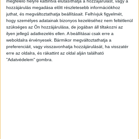
megfelelő helyre kattintva elutasíthatja a hozzájárulást, vagy a
Fotó: Fradi.hu
hozzájárulás megadása előtt részletesebb információkhoz
juthat, és megváltoztathatja beállításait.
Felhívjuk figyelmét,
„Nagyon jó meccset játszottunk, letelt a hét szűk esztendő,
hogy személyes adatainak bizonyos kezeléséhez nem feltétlenül
pontot szereztünk az FTC otthonában. Kiváló teljesítményt
szükséges az Ön hozzájárulása, de jogában áll tiltakozni az
nyújtott a csapat, mindenkinek példás volt a hozzáállása.”
ilyen jellegű adatkezelés ellen. A beállításai csak erre a
weboldalra érvényesek. Bármikor megváltoztathatja a
A fentieket Köstner Vilmos vezetőedző mondta, 2019.
preferenciáit, vagy visszavonhatja hozzájárulását, ha visszatér
szeptember 10-én, a 30–30-as döntetlennel zárult FTC-Rail
erre az oldalra, és rákattint az oldal alján található
Cargo Hungaria – DVSC SCHAEFFLER mérkőzés után. A 9.
"Adatvédelem" gombra.
fordulóból előrehozott mérkőzésen végig egyenrangú
ellenfele volt a debreceni csapat a Fradinak, sőt a hajrában
többször is mi vezettünk, többek között az utolsó fél percen
belül Jelena Despotovic góljával. Végül a vendéglátók
egyenlítettek, ezzel együtt a döntetlennek felszabadultan
tudtak örülni a debreceni lányok.
„Lesz-e megint 30–30” – tette fel a kérdést az M4Sport
riportere, Újvári Máté 2023. január 11-én, ötvenegynéhány
másodperccel a befejezés előtt, amikor 30–29-re vezettek a