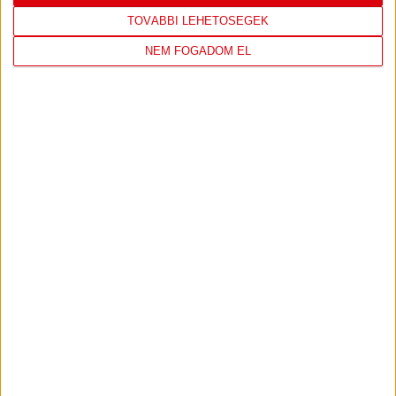
9
Moyra-Budaörs Handball
0
0
TOVÁBBI LEHETŐSÉGEK
10
MTK Budapest
0
0
NEM FOGADOM EL
11
NEKA
0
0
12
Szombathelyi KKA
0
0
13
Vasas SC
0
0
14
Vác
0
0
KÖVESS MINKET FACEBOOKON