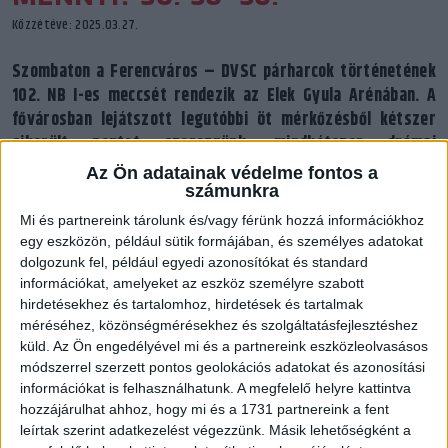
Közzétéve: 2025.03.27.
Szombaton a Ferencváros – DVSC
párharcok történetének
102. NB I-es meccsét rendezik az Elek Gyula Arénában. A
fővárosban lejátszott legutóbbi öt mérkőzésből kétszer
sikerült pontot szereznünk, mindkétszer drámai
végjátékban!
Az Ön adatainak védelme fontos a
számunkra
Mi és partnereink tárolunk és/vagy férünk hozzá információkhoz
egy eszközön, például sütik formájában, és személyes adatokat
dolgozunk fel, például egyedi azonosítókat és standard
információkat, amelyeket az eszköz személyre szabott
hirdetésekhez és tartalomhoz, hirdetések és tartalmak
méréséhez, közönségmérésekhez és szolgáltatásfejlesztéshez
küld.
Az Ön engedélyével mi és a partnereink eszközleolvasásos
módszerrel szerzett pontos geolokációs adatokat és azonosítási
információkat is felhasználhatunk. A megfelelő helyre kattintva
hozzájárulhat ahhoz, hogy mi és a 1731 partnereink a fent
leírtak szerint adatkezelést végezzünk. Másik lehetőségként a