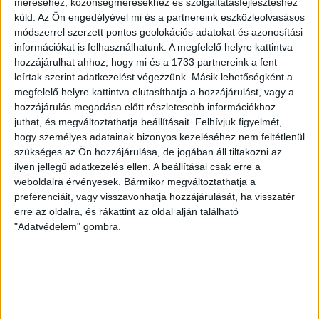
méréséhez, közönségmérésekhez és szolgáltatásfejlesztéshez
küld.
Az Ön engedélyével mi és a partnereink eszközleolvasásos
Még a sokat tapasztalt újságírót is kirázza a hideg attól a
módszerrel szerzett pontos geolokációs adatokat és azonosítási
hangulattól, amit az MVM Dome áraszt magából, így könnyű
információkat is felhasználhatunk. A megfelelő helyre kattintva
elképzelni micsoda élmény lehet ez egy tizenéves fiatal
hozzájárulhat ahhoz, hogy mi és a 1733 partnereink a fent
leírtak szerint adatkezelést végezzünk. Másik lehetőségként a
számára, aki arról álmodozik, hogy egyszer talán majd
megfelelő helyre kattintva elutasíthatja a hozzájárulást, vagy a
profiként is visszatérhet ebbe az arénába. A körítés ugyanaz,
hozzájárulás megadása előtt részletesebb információkhoz
a fények, az arculati elemek, a csapatok bemutatása, a zene
juthat, és megváltoztathatja beállításait.
Felhívjuk figyelmét,
és a szurkolótáborok. Tényleg elképesztő, nem csoda, hogy
hogy személyes adatainak bizonyos kezeléséhez nem feltétlenül
bevonulás közben csak úgy kapkodták a fejüket a fiatalok és
szükséges az Ön hozzájárulása, de jogában áll tiltakozni az
némelyiküknek szó szerint tátva maradt a szája. Ilyen
ilyen jellegű adatkezelés ellen. A beállításai csak erre a
hangulatban, ilyen körítés mellett kezdődött el a Youth Club
weboldalra érvényesek. Bármikor megváltoztathatja a
preferenciáit, vagy visszavonhatja hozzájárulását, ha visszatér
Trophy, egyszerűen magyarra fordítva az Ifjúsági Bajnokok
erre az oldalra, és rákattint az oldal alján található
Ligája döntője 2026 június 7-én, fél tizenkettőkor.
"Adatvédelem" gombra.
A mieink a tegnapi elődöntőhöz hasonlóan, kicsit álmoskásan
kezdtek. Az első negyedóra, húsz perc a kevesebbet hibázó
román csapaté volt. A védekezéssel nem volt különösebb
probléma, főleg úgy, hogy Tábit Vivi ott folytatta, ahol