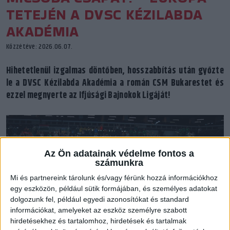
TETEJÉN A DVSC KÉZILABDA
AKADÉMIA
Közzétéve: 2026.06.07.
Hihetetlenül izgalmas döntőben, hosszabbítás után győzte
le a DVSC Kézilabda Akadémia a román CSM Bukarestet és
ezzel megnyerte az Ifjúsági Bajnokok Ligáját!
Az Ön adatainak védelme fontos a
számunkra
Mi és partnereink tárolunk és/vagy férünk hozzá információkhoz
egy eszközön, például sütik formájában, és személyes adatokat
dolgozunk fel, például egyedi azonosítókat és standard
információkat, amelyeket az eszköz személyre szabott
hirdetésekhez és tartalomhoz, hirdetések és tartalmak