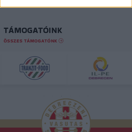
TÁMOGATÓINK
ÖSSZES TÁMOGATÓNK