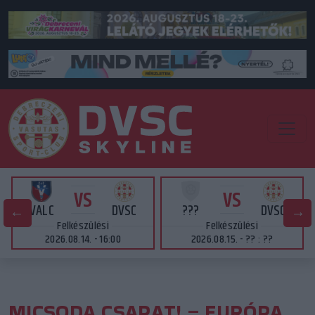
VS
VS
VALC
DVSC
???
DVSC
Felkészülési
Felkészülési
2026.08.14. - 16:00
2026.08.15. - ?? : ??
MICSODA CSAPAT! – EURÓPA