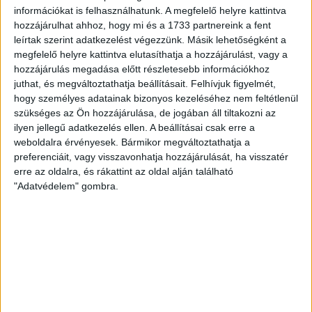
Micsoda rangadókat játszott a két csapat! Akadt a magyar
információkat is felhasználhatunk. A megfelelő helyre kattintva
bajnokságban olyan korszak, amikor e két együttes
hozzájárulhat ahhoz, hogy mi és a 1733 partnereink a fent
összecsapása volt a szezon egyik csúcsrangadója, hiszen két
leírtak szerint adatkezelést végezzünk. Másik lehetőségként a
nemzetközileg is jegyzett csapat találkozott. Azóta mindkét
megfelelő helyre kattintva elutasíthatja a hozzájárulást, vagy a
hozzájárulás megadása előtt részletesebb információkhoz
klub élt át nehéz időszakokat, de a lényeg, hogy a
juthat, és megváltoztathatja beállításait.
Felhívjuk figyelmét,
legmagasabb osztályban találkozhatnak, ami mindenképpen
hogy személyes adatainak bizonyos kezeléséhez nem feltétlenül
pozitív az egész magyar kézilabda szempontjából.
szükséges az Ön hozzájárulása, de jogában áll tiltakozni az
Az angyalföldiek kispadján a Győrrel négy-négy bajnokságot
ilyen jellegű adatkezelés ellen. A beállításai csak erre a
és Magyar Kupát nyerő Konkoly Csaba ül, s a rutinos
weboldalra érvényesek. Bármikor megváltoztathatja a
szakember fiatalokból igyekszik olyan csapatot kovácsolni,
preferenciáit, vagy visszavonhatja hozzájárulását, ha visszatér
amely veszélyes ellenfele lehet a dobogóra pályázó
erre az oldalra, és rákattint az oldal alján található
"Adatvédelem" gombra.
együtteseknek is. Hogy mindezt sikerrel teszi, azt jelzi, hogy
a piros-kék együttes folyamatosan fejlődik, mára a
középmezőny oszlopos tagja.
A DVSC SCHAEFFLER hétmeccses veretlenségi sorozatot
tudhat maga mögött az első osztályban. a pozitív széria
október 16-án, a bajnoki címvédő Ferencváros elleni
döntetlennel kezdődött, azóta pedig zsinórban hat