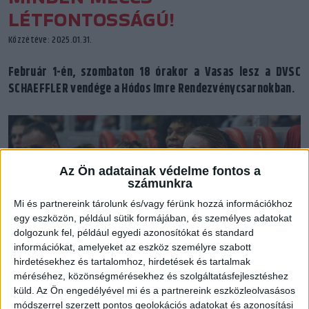
LÉTFONTOSSÁGÚ!
Közzétéve: 2025.01.31.
Február 1-én, szombaton 18 órakor a Vasas lesz a DVSC
SCHAEFFLER vendége a Hódos Imre Rendezvénycsarnokban.
Az Ön adatainak védelme fontos a
számunkra
Mi és partnereink tárolunk és/vagy férünk hozzá információkhoz
egy eszközön, például sütik formájában, és személyes adatokat
dolgozunk fel, például egyedi azonosítókat és standard
információkat, amelyeket az eszköz személyre szabott
hirdetésekhez és tartalomhoz, hirdetések és tartalmak
méréséhez, közönségmérésekhez és szolgáltatásfejlesztéshez
Tami Haggerty: Össze kell tartanunk, csapatként kell küzdenünk”
küld.
Az Ön engedélyével mi és a partnereink eszközleolvasásos
módszerrel szerzett pontos geolokációs adatokat és azonosítási