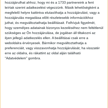
hozzájárulhat ahhoz, hogy mi és a 1733 partnereink a fent
DVSC SCHAEFFLER Vácon. Még belül voltunk az első négy percen,
leírtak szerint adatkezelést végezzünk. Másik lehetőségként a
amikor 4–0-ra vezettünk, ki gondolt ekkor izgalmakra? Aztán,
megfelelő helyre kattintva elutasíthatja a hozzájárulást, vagy a
amilyen gyorsan jött az előny, olyan gyorsan el is szállt, hiszen a
hozzájárulás megadása előtt részletesebb információkhoz
következő hét percben nem lőttünk gólt, a Vác pedig egyenlített.
juthat, és megváltoztathatja beállításait.
Felhívjuk figyelmét,
Planéta Szimonetta törte meg a gólcsendünket, de a Vác ekkorra
hogy személyes adatainak bizonyos kezeléséhez nem feltétlenül
elkapta a fonalat és Kuczora Csenge vezérletével tapadt a
szükséges az Ön hozzájárulása, de jogában áll tiltakozni az
Lokira. Az első játékrész utolsó bő tíz perce ritka gólszegényre
ilyen jellegű adatkezelés ellen. A beállításai csak erre a
weboldalra érvényesek. Bármikor megváltoztathatja a
sikeredett, mindössze háromszor rezdült a háló, Bordás Réka
preferenciáit, vagy visszavonhatja hozzájárulását, ha visszatér
állította be a félidei eredményt.
erre az oldalra, és rákattint az oldal alján található
"Adatvédelem" gombra.
Vámos Petra találata nyitotta a második harminc percet, ám
ekkor sem nyugodhattunk meg, szívósan tapadt a Vác. Éppen
beléptünk az utolsó tíz percbe, amikor egyenlített a Vác, Mariana
Costa góljával vettük vissza a vezetést, majd a remekül játszó
Hámori Konszuéla növelte az előnyünket, Vámos Míra góljával
pedig ismét hárommal vezettünk, s már csak két és fél perc volt
hátra. Ezt az előnyt pedig már okosan menedzseltük, nyertünk a
Vác otthonában, s ezzel nagyon fontos két pontot szereztünk.