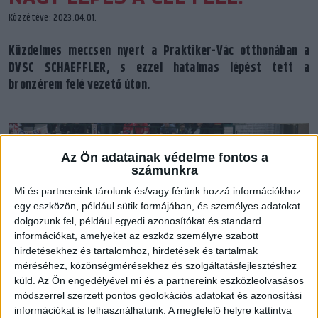
Közzétéve: 2023.04.01.
Küzdelmes meccsen nyert a Praktiker-Vác otthonában a
DVSC SCHAEFFLER, s ezzel hatalmas lépést tett a
bronzérem felé vezető úton.
Az Ön adatainak védelme fontos a
számunkra
Mi és partnereink tárolunk és/vagy férünk hozzá információkhoz
egy eszközön, például sütik formájában, és személyes adatokat
dolgozunk fel, például egyedi azonosítókat és standard
információkat, amelyeket az eszköz személyre szabott
hirdetésekhez és tartalomhoz, hirdetések és tartalmak
méréséhez, közönségmérésekhez és szolgáltatásfejlesztéshez
küld.
Az Ön engedélyével mi és a partnereink eszközleolvasásos
módszerrel szerzett pontos geolokációs adatokat és azonosítási
El sem hittük, hogy ilyen létezik, álomszerűen kezdte a meccset a
információkat is felhasználhatunk. A megfelelő helyre kattintva