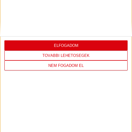
3
Eszterházy SC
0
0
4
FTC-Rail Cargo Hungária
0
0
5
Győri Audi ETO KC
0
0
6
Kisvárda
0
0
7
MOL Esztergom
0
0
8
Motherson Mosonmagyaróvár
0
0
9
Moyra-Budaörs Handball
0
0
ELFOGADOM
10
MTK Budapest
0
0
TOVÁBBI LEHETŐSÉGEK
11
NEKA
0
0
12
Szombathelyi KKA
0
0
NEM FOGADOM EL
13
Vasas SC
0
0
14
Vác
0
0
KÖVESS MINKET FACEBOOKON