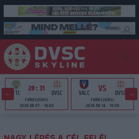
VS
28
:
31
FTC
DVSC
VALC
DVSC
Felkészülési
Felkészülési
2026.08.07. - 16:00
2026.08.14. - 16:00
NAGY LÉPÉS A CÉL FELÉ!