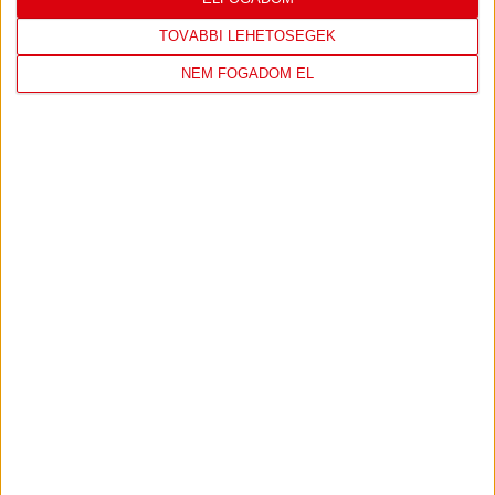
TOVÁBBI LEHETŐSÉGEK
NEM FOGADOM EL
DVSC KÉZILABDA
JELENLEG ITT VAN: ELEK GYULA ARÉNA
1 day 18 hours ago
Felkészülés:
FTC-Toyota Kovács
298
7
View on Facebook
Share
KÖVESS MINKET INSTAGRAMON