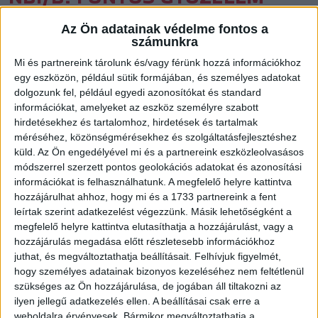
Közzétéve: 2015.05.11.
Az Ön adatainak védelme fontos a
számunkra
Nagyon kellett a siker a Szent István otthonában.
Mi és partnereink tárolunk és/vagy férünk hozzá információkhoz
egy eszközön, például sütik formájában, és személyes adatokat
Magabiztosan nyert Budapesten a Szent István SE
dolgozunk fel, például egyedi azonosítókat és standard
otthonában a DVSC-TVP-Aquaticum II. A siker a jó
információkat, amelyeket az eszköz személyre szabott
védekezésnek, Kiss Bernadett remek kapusteljesítményének
hirdetésekhez és tartalomhoz, hirdetések és tartalmak
köszönhető, s nagyon kellettek Bárány Krisztina gólja is. Így a
méréséhez, közönségmérésekhez és szolgáltatásfejlesztéshez
három kihagyott büntető ellenére is magabiztosan nyert a
küld.
Az Ön engedélyével mi és a partnereink eszközleolvasásos
módszerrel szerzett pontos geolokációs adatokat és azonosítási
Loki, s a nagy nehezen a junior meccsen is összejött a két
információkat is felhasználhatunk. A megfelelő helyre kattintva
pont, így a juniorbajnokságban megvan a bronzérem.
hozzájárulhat ahhoz, hogy mi és a 1733 partnereink a fent
leírtak szerint adatkezelést végezzünk. Másik lehetőségként a
NB I/B, KELET, FELNŐTT
megfelelő helyre kattintva elutasíthatja a hozzájárulást, vagy a
SZENT ISTVÁN SE-DVSC-TVP-AQUATICUM II 17-25 (9-14)
hozzájárulás megadása előtt részletesebb információkhoz
Budapest, Építők-csarnok 50
néző
V:
Papp D., Tar M.
juthat, és megváltoztathatja beállításait.
Felhívjuk figyelmét,
hogy személyes adatainak bizonyos kezeléséhez nem feltétlenül
DVSC:
Kiss B, Kovács S. (kapusok) – Bíró E. 2, Sigér P. 4, Karacs J.
szükséges az Ön hozzájárulása, de jogában áll tiltakozni az
4, Halmai P., Kovács K. 1, Bárány K. 8, Gindeli P., Bordás R. 1,
ilyen jellegű adatkezelés ellen. A beállításai csak erre a
Varga P., Szabó P. 2, Kiss O. 1, Takács A. 1, Hárshegyi N., Juhász R.
weboldalra érvényesek. Bármikor megváltoztathatja a