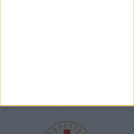
View on Instagram
TÁMOGATÓINK
ÖSSZES TÁMOGATÓNK