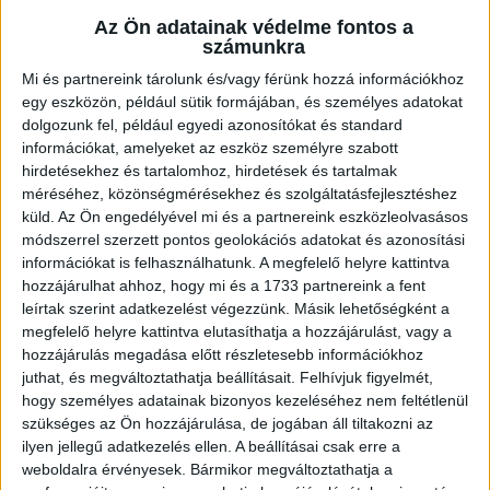
FALATNAK BIZONYULT
Az Ön adatainak védelme fontos a
számunkra
Közzétéve: 2017.02.20.
Mi és partnereink tárolunk és/vagy férünk hozzá információkhoz
egy eszközön, például sütik formájában, és személyes adatokat
A Mátészalka ellen nem volt esélye a debreceni fiataloknak,
dolgozunk fel, például egyedi azonosítókat és standard
a juniorok meccsét viszont a DVSC-TVP nyerte.
információkat, amelyeket az eszköz személyre szabott
hirdetésekhez és tartalomhoz, hirdetések és tartalmak
A bajnoki cím első számú várományosát fogadták a debreceni
méréséhez, közönségmérésekhez és szolgáltatásfejlesztéshez
küld.
Az Ön engedélyével mi és a partnereink eszközleolvasásos
lányok, s a rutinos kézilabdázókat felvonultató Szalka
módszerrel szerzett pontos geolokációs adatokat és azonosítási
magabiztosan gyűjtötte be a két pontot. A junior meccset
információkat is felhasználhatunk. A megfelelő helyre kattintva
viszont a DVSC-TVP nyerte fölényesen.
hozzájárulhat ahhoz, hogy mi és a 1733 partnereink a fent
leírtak szerint adatkezelést végezzünk. Másik lehetőségként a
NB II, ÉSZAK-KELET, FELNŐTT
megfelelő helyre kattintva elutasíthatja a hozzájárulást, vagy a
DVSC-TVP II–MÁTÉSZALKAI MTK 19–30
(13–17)
hozzájárulás megadása előtt részletesebb információkhoz
DVSC
: Virág K., Tusz V. (kapusok) – Varga-Tóth R., Poczetnyik L.
juthat, és megváltoztathatja beállításait.
Felhívjuk figyelmét,
hogy személyes adatainak bizonyos kezeléséhez nem feltétlenül
4, Takács E. 1, Cserős P. 2, Kozma K. 4, Erdélyi D. 5, Ovszijenko D.
szükséges az Ön hozzájárulása, de jogában áll tiltakozni az
1, Bartha K. 2, Ragó R.
Edző
: Győrvári Viktor.
ilyen jellegű adatkezelés ellen. A beállításai csak erre a
weboldalra érvényesek. Bármikor megváltoztathatja a
NB II, ÉSZAK-KELET, JUNIOR