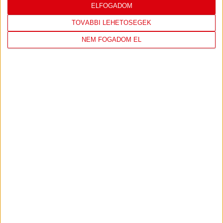
ELFOGADOM
7
MOL Esztergom
0
0
8
Motherson Mosonmagyaróvár
0
0
TOVÁBBI LEHETŐSÉGEK
9
Moyra-Budaörs Handball
0
0
NEM FOGADOM EL
10
MTK Budapest
0
0
11
NEKA
0
0
12
Szombathelyi KKA
0
0
13
Vasas SC
0
0
14
Vác
0
0
KÖVESS MINKET FACEBOOKON