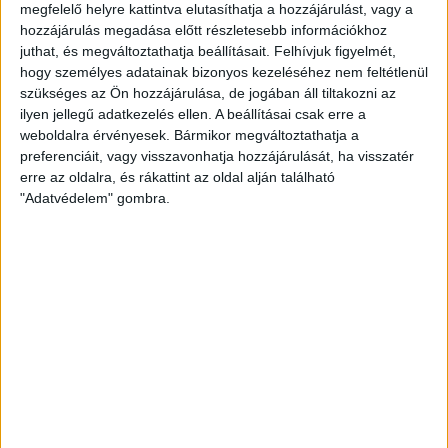
as szezont, s mind a négy találkozóját meg is nyerte a csapat.
megfelelő helyre kattintva elutasíthatja a hozzájárulást, vagy a
Sorrendben az Alba-Fehérvár (33–23), az MTK-Budapest (31–
hozzájárulás megadása előtt részletesebb információkhoz
24), a Dunaújvárosi KKA (40–27) és a Mosonmagyaróvár (30–
juthat, és megváltoztathatja beállításait.
Felhívjuk figyelmét,
24) ellen szerzett két pontot a csapat. A debreceni lányok
hogy személyes adatainak bizonyos kezeléséhez nem feltétlenül
szükséges az Ön hozzájárulása, de jogában áll tiltakozni az
nem csak a meccseket nyerték meg, hanem mind a nyolc
ilyen jellegű adatkezelés ellen. A beállításai csak erre a
félidőben több gólt szereztek ellenfelüknél.
weboldalra érvényesek. Bármikor megváltoztathatja a
preferenciáit, vagy visszavonhatja hozzájárulását, ha visszatér
A házi góllövőlistát az eddig 22 találatig jutó Kácsor Gréta
erre az oldalra, és rákattint az oldal alján található
vezeti, Töpfner Alexandra (21) és Planéta Szimonetta (18)
"Adatvédelem" gombra.
előtt. Az akciógólokat tekintve is Gréti a legeredményesebb
(18), Szimó (16) és az egyaránt 13-13 gólos Töpfner Alexandra
és Vámos Míra előtt. A debreceni lányok eddig 20 hétméterest
lőttek, ebből 14 lett gól, ez 70 százalékos hatékonyság.
Érdekesség, hogy a tavalyi szezon hetesmutatója is éppen 70
százalékos volt.
Minkét kapusunknak akadt egy-egy kiemelkedő produkciója,
Catherine Gabriel az MTK ellen hárította a kapujára tartó
lövések 40.5 százalékát (15/37), Torda Vanessa pedig a