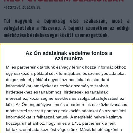
Közzétéve: 2022.09.28.
Túl vagyunk a bajnokság első szakaszán, most a
válogatottaké a főszerep. A bajnoki szünetben az eddigi
mérkőzések érdekességei között szemezgettünk.
Az Ön adatainak védelme fontos a
számunkra
Mi és partnereink tárolunk és/vagy férünk hozzá információkhoz
egy eszközön, például sütik formájában, és személyes adatokat
dolgozunk fel, például egyedi azonosítókat és standard
információkat, amelyeket az eszköz személyre szabott
hirdetésekhez és tartalomhoz, hirdetések és tartalmak
méréséhez, közönségmérésekhez és szolgáltatásfejlesztéshez
küld.
Az Ön engedélyével mi és a partnereink eszközleolvasásos
módszerrel szerzett pontos geolokációs adatokat és azonosítási
információkat is felhasználhatunk. A megfelelő helyre kattintva
hozzájárulhat ahhoz, hogy mi és a 1731 partnereink a fent
A DVSC SCHAEFFLER négy hazai mérkőzéssel kezdte a 2022/23-
leírtak szerint adatkezelést végezzünk. Másik lehetőségként a