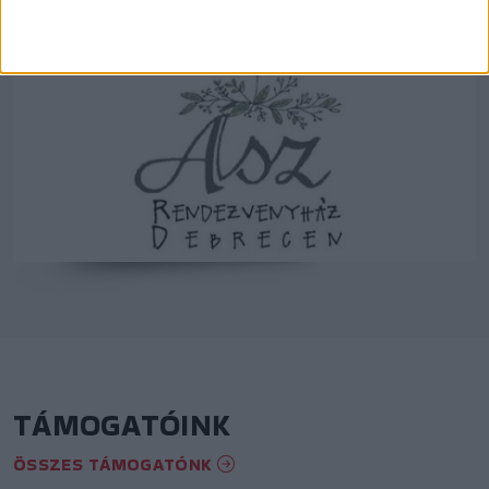
TÁMOGATÓINK
ÖSSZES TÁMOGATÓNK