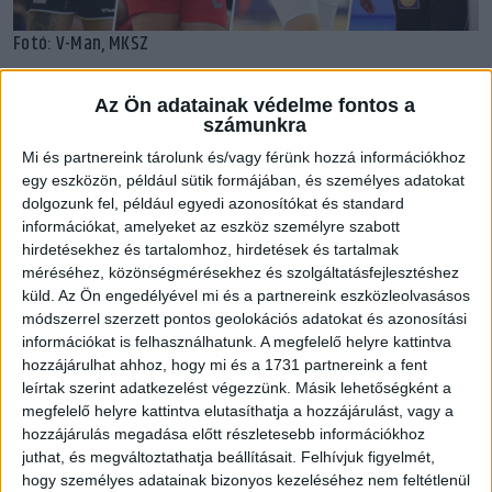
Fotó: V-Man, MKSZ
A DVSC SCHAEFFLER ÚJ JÁTÉKOSAI A 2022/23-AS SZEZONRA
Az Ön adatainak védelme fontos a
számunkra
KÁCSOR GRÉTA
Mi és partnereink tárolunk és/vagy férünk hozzá információkhoz
Született:
2000. április 24.
egy eszközön, például sütik formájában, és személyes adatokat
Posztja:
balátlövő
dolgozunk fel, például egyedi azonosítókat és standard
információkat, amelyeket az eszköz személyre szabott
Az EURONOVEX USE csapatában kezdett el kézilabdázni, innen
hirdetésekhez és tartalomhoz, hirdetések és tartalmak
méréséhez, közönségmérésekhez és szolgáltatásfejlesztéshez
került 14 éves korában Vácra. Alig múlt 16 éves, amikor 2016
küld.
Az Ön engedélyével mi és a partnereink eszközleolvasásos
szeptemberében bemutatkozott a felnőtt NB I-es csapatban.
módszerrel szerzett pontos geolokációs adatokat és azonosítási
A korosztályos válogatottakban több világversenyen nyert
információkat is felhasználhatunk. A megfelelő helyre kattintva
érmet. Tagja volt a 2017-es Európai Ifjúsági Olimpiai
hozzájárulhat ahhoz, hogy mi és a 1731 partnereink a fent
Fesztiválon aranyérmes csapatnak, majd ugyanebben az
leírtak szerint adatkezelést végezzünk. Másik lehetőségként a
évben az U17-es Európa-bajnokságon bronzérmes
megfelelő helyre kattintva elutasíthatja a hozzájárulást, vagy a
válogatottnak. 2018 nyarán az ifjúsági válogatottal vb-
hozzájárulás megadása előtt részletesebb információkhoz
juthat, és megváltoztathatja beállításait.
Felhívjuk figyelmét,
ezüstérmes lett Lengyelországban, majd a Debrecenben
hogy személyes adatainak bizonyos kezeléséhez nem feltétlenül
rendezett junior vb-n aranyat nyert. 2019-ben is szerzett egy