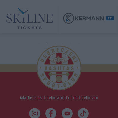
Adatkezelési tájékozató
|
Cookie tájékozató