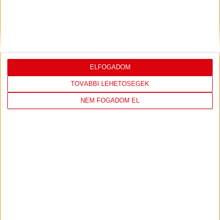
5
Győri Audi ETO KC
0
0
6
Kisvárda
0
0
7
MOL Esztergom
0
0
8
Motherson Mosonmagyaróvár
0
0
9
Moyra-Budaörs Handball
0
0
ELFOGADOM
10
MTK Budapest
0
0
11
NEKA
0
0
TOVÁBBI LEHETŐSÉGEK
12
Szombathelyi KKA
0
0
NEM FOGADOM EL
13
Vasas SC
0
0
14
Vác
0
0
KÖVESS MINKET FACEBOOKON