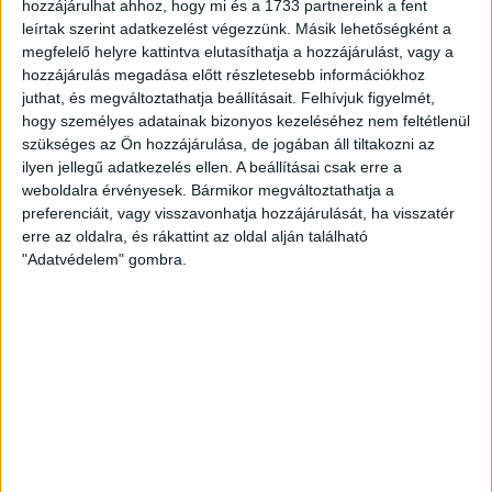
hozzájárulhat ahhoz, hogy mi és a 1733 partnereink a fent
Bár a párharc első meccse is bizonyította, hogy mindkét
leírtak szerint adatkezelést végezzünk. Másik lehetőségként a
csapatnak a főtáblán lenne a helye, az elhibázott kiemelési
megfelelő helyre kattintva elutasíthatja a hozzájárulást, vagy a
szisztéma miatt csak az egyik lehet ott a legjobb 16 között,
hozzájárulás megadása előtt részletesebb információkhoz
miközben jóval gyengébb kvalitású együttesek mosolyogva
juthat, és megváltoztathatja beállításait.
Felhívjuk figyelmét,
sétálnak be a csoportkörbe. A Valcea mindenesetre nem volt
hogy személyes adatainak bizonyos kezeléséhez nem feltétlenül
kiemelt, s így a mi kiemelésünk is értelmetlenné vált, hiszen
szükséges az Ön hozzájárulása, de jogában áll tiltakozni az
ennek éppen az lenne a lényege, hogy ebben a pozícióban ne
ilyen jellegű adatkezelés ellen. A beállításai csak erre a
weboldalra érvényesek. Bármikor megváltoztathatja a
sorsolhassanak össze az egyik legerősebb riválissal.
preferenciáit, vagy visszavonhatja hozzájárulását, ha visszatér
Ezen azonban felesleges lenne ennél hosszabban keseregni,
erre az oldalra, és rákattint az oldal alján található
maradnak a szikár tények: egy hete Romániában egy roppant
"Adatvédelem" gombra.
fordulatos meccsen 33–31-re nyert a Valcea, így a visszavágó
teljesen nyílt. Hét közben mindkét csapat idegenben játszott
bajnokit, kupaellenfelünk Craiovában nyert két góllal (30–28),
míg mi a Mosonmagyaróvár otthonában győztünk ugyanilyen
különbséggel (31–29). Vasárnap a jobb koncentráció, a
pontosabb támadójáték, a keményebb védekezés döntheti el
a kiélezett párharc kimenetelét. Nagyon nehéz lesz, de
sikerülnie kell! Ehhez pedig szükség lesz szurkolóink
segítségére is.