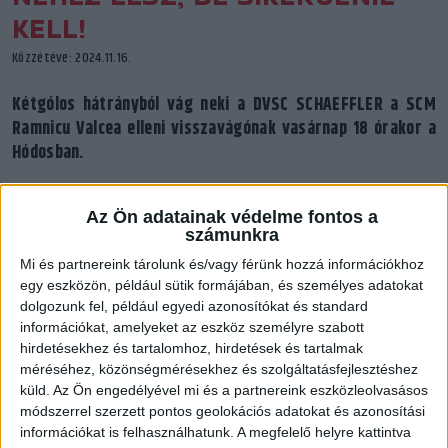
KELL!
Közzétéve: 2024.11.16.
Kétgólos hátrányból vág neki a DVSC SCHAEFFLER a SCM
Ramnicu Valcea elleni visszavágónak vasárnap 18 órakor a
Hódosban.
Az Ön adatainak védelme fontos a
számunkra
Mi és partnereink tárolunk és/vagy férünk hozzá információkhoz
egy eszközön, például sütik formájában, és személyes adatokat
dolgozunk fel, például egyedi azonosítókat és standard
információkat, amelyeket az eszköz személyre szabott
hirdetésekhez és tartalomhoz, hirdetések és tartalmak
méréséhez, közönségmérésekhez és szolgáltatásfejlesztéshez
küld.
Az Ön engedélyével mi és a partnereink eszközleolvasásos
módszerrel szerzett pontos geolokációs adatokat és azonosítási
információkat is felhasználhatunk. A megfelelő helyre kattintva