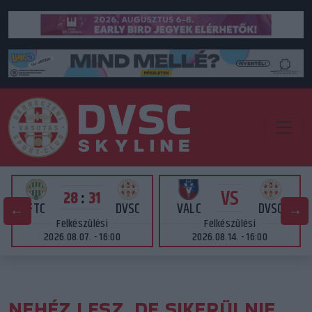
VS
28
:
31
FTC
DVSC
VALC
DVSC
Felkészülési
Felkészülési
2026.08.07. - 16:00
2026.08.14. - 16:00
NEHÉZ LESZ, DE SIKERÜLNIE