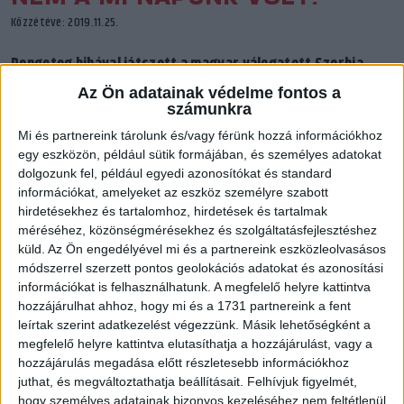
Közzétéve: 2019.11.25.
Rengeteg hibával játszott a magyar válogatott Szerbia
ellen a szöuli felkészülési torna záró fordulójában.
Az Ön adatainak védelme fontos a
számunkra
Mi és partnereink tárolunk és/vagy férünk hozzá információkhoz
egy eszközön, például sütik formájában, és személyes adatokat
dolgozunk fel, például egyedi azonosítókat és standard
információkat, amelyeket az eszköz személyre szabott
hirdetésekhez és tartalomhoz, hirdetések és tartalmak
méréséhez, közönségmérésekhez és szolgáltatásfejlesztéshez
küld.
Az Ön engedélyével mi és a partnereink eszközleolvasásos
módszerrel szerzett pontos geolokációs adatokat és azonosítási
információkat is felhasználhatunk. A megfelelő helyre kattintva
hozzájárulhat ahhoz, hogy mi és a 1731 partnereink a fent
leírtak szerint adatkezelést végezzünk. Másik lehetőségként a
megfelelő helyre kattintva elutasíthatja a hozzájárulást, vagy a
Az oroszok elleni tisztes helytállás és a Dél-Korea elleni
hozzájárulás megadása előtt részletesebb információkhoz
magabiztos győzelem után Szerbia ellen zárta közvetlen vb-
juthat, és megváltoztathatja beállításait.
Felhívjuk figyelmét,
hogy személyes adatainak bizonyos kezeléséhez nem feltétlenül