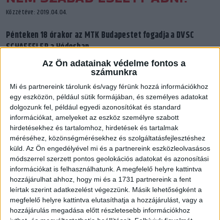
Közzétéve: 2019.04.04.
Pénteken 18 órakor az MTK Budapestet fogadja a DVSC
SCHAEFFLER a Hódosban.
Az Ön adatainak védelme fontos a
számunkra
Mi és partnereink tárolunk és/vagy férünk hozzá információkhoz
Kellemetlen ellenfél érkezik Debrecenbe, sok ismerős arccal a
egy eszközön, például sütik formájában, és személyes adatokat
keretében. A fővárosi kék-fehéreket erősíti Dakos Noémi,
dolgozunk fel, például egyedi azonosítókat és standard
Slakta Petra, Lajtos Nóra és a nyáron a Lokihoz hazatérő
információkat, amelyeket az eszköz személyre szabott
Karnik Szabina. Utóbbi jelenleg az NB I-es góllövőlista
hirdetésekhez és tartalomhoz, hirdetések és tartalmak
negyedik helyét foglalja el 132 találattal. Pénteki vendégünk
méréséhez, közönségmérésekhez és szolgáltatásfejlesztéshez
küld.
Az Ön engedélyével mi és a partnereink eszközleolvasásos
a bajnokság döntetlen specialistája, a szezon eddig nyolc
módszerrel szerzett pontos geolokációs adatokat és azonosítási
ikszre végződő meccséből négynek résztvevője volt. Legutóbb
információkat is felhasználhatunk. A megfelelő helyre kattintva
március 30-án, a kék-fehérek Budaörs elleni hazai meccse
hozzájárulhat ahhoz, hogy mi és a 1731 partnereink a fent
zárult pontosztozkodással (29–29).
leírtak szerint adatkezelést végezzünk. Másik lehetőségként a
megfelelő helyre kattintva elutasíthatja a hozzájárulást, vagy a
Az elmúlt hét erőltetett menete után (szerdán a Ferencváros,
hozzájárulás megadása előtt részletesebb információkhoz