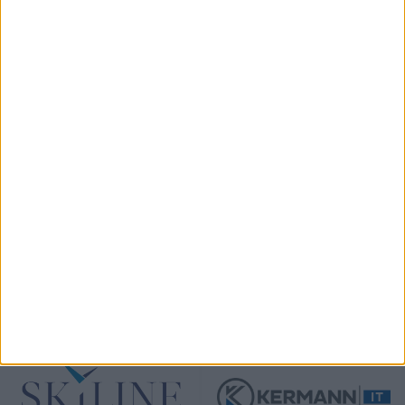
KÖVESS MINKET INSTAGRAMON
View on Instagram
TÁMOGATÓINK
ÖSSZES TÁMOGATÓNK