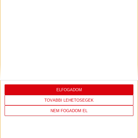
2
DVSC SKYLINE
0
0
3
Eszterházy SC
0
0
4
FTC-Rail Cargo Hungária
0
0
5
Győri Audi ETO KC
0
0
6
Kisvárda
0
0
7
MOL Esztergom
0
0
8
Motherson Mosonmagyaróvár
0
0
9
Moyra-Budaörs Handball
0
0
10
MTK Budapest
0
0
11
NEKA
0
0
12
Szombathelyi KKA
0
0
13
Vasas SC
0
0
ELFOGADOM
14
Vác
0
0
TOVÁBBI LEHETŐSÉGEK
NEM FOGADOM EL
KÖVESS MINKET FACEBOOKON