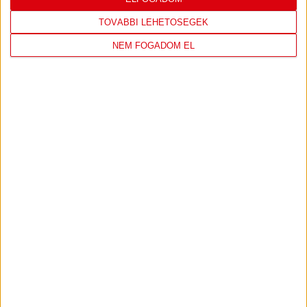
TOVÁBBI LEHETŐSÉGEK
NEM FOGADOM EL
DVSC KÉZILABDA
22 hours 23 minutes ago
Első idegenbeli felkészülési mérkőzésünkön a Ferencvároshoz
látogatunk.
60
1
View on Facebook
Share
KÖVESS MINKET INSTAGRAMON