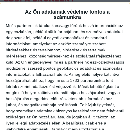
JÁTSZHATUNK
Az Ön adatainak védelme fontos a
Közzétéve: 2015.05.16.
számunkra
Mi és partnereink tárolunk és/vagy férünk hozzá információkhoz
Magabiztosan nyert az esélyesebb Nemzeti Kézilabda
egy eszközön, például sütik formájában, és személyes adatokat
Akadémia. Vasárnap a bronzéremért játszhat a Loki.
dolgozunk fel, például egyedi azonosítókat és standard
információkat, amelyeket az eszköz személyre szabott
hirdetésekhez és tartalomhoz, hirdetések és tartalmak
Fáradtan, de elszántan indultak harcba a debreceni lányok a
méréséhez, közönségmérésekhez és szolgáltatásfejlesztéshez
NEKA ellen, ám hamar kiderült, hogy ezúttal nincs esély. Így
küld.
Az Ön engedélyével mi és a partnereink eszközleolvasásos
Vida Gergő bátran forgatta csapatát, alárendelve a
módszerrel szerzett pontos geolokációs adatokat és azonosítási
folytatást a vasárnapi bronzmeccsnek, amelyen a Vasas lesz a
információkat is felhasználhatunk. A megfelelő helyre kattintva
DVSC ellenfele.
hozzájárulhat ahhoz, hogy mi és a 1733 partnereink a fent
leírtak szerint adatkezelést végezzünk. Másik lehetőségként a
megfelelő helyre kattintva elutasíthatja a hozzájárulást, vagy a
OSB, ELŐDÖNTŐ
hozzájárulás megadása előtt részletesebb információkhoz
NEKA-DVSC-TVP-AQAUATICUM 33-15 (20-7)
juthat, és megváltoztathatja beállításait.
Felhívjuk figyelmét,
DVSC:
Molnár N., Kozma T. (kapusok) – Zelizi F. , Nemes N. 1 ,
hogy személyes adatainak bizonyos kezeléséhez nem feltétlenül
Takács E. 2 , Szokolai B. 1 , Csontos B. 1, Tóvizi P. , Cserős P. ,
szükséges az Ön hozzájárulása, de jogában áll tiltakozni az
Pénzes L. 3 , Kozma K. , Varga-Tóth R. 4, Bíró P. 1, Erdélyi D. ,
ilyen jellegű adatkezelés ellen. A beállításai csak erre a
Barabás Zs., Póser V. 2.
Edző:
Vida Gergő
weboldalra érvényesek. Bármikor megváltoztathatja a