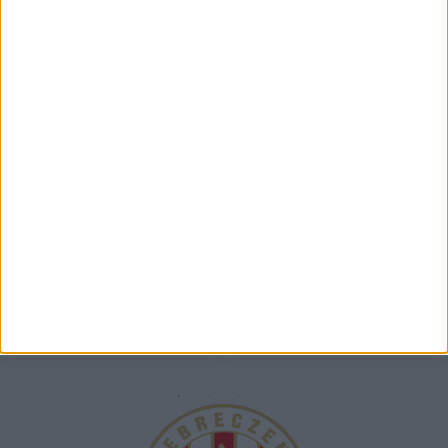
View on Instagram
TÁMOGATÓINK
ÖSSZES TÁMOGATÓNK