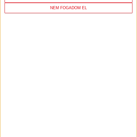
NEM FOGADOM EL
DVSC KÉZILABDA
22 hours 30 minutes ago
Első idegenbeli felkészülési mérkőzésünkön a Ferencvároshoz
látogatunk.
60
1
View on Facebook
Share
KÖVESS MINKET INSTAGRAMON
View on Instagram