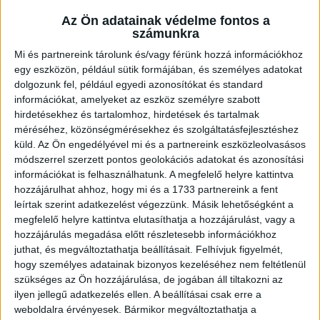
Közzétéve: 2016.04.06.
Az Ön adatainak védelme fontos a
számunkra
Már csak egy győzelem kell a DVSC-TVP serdülőinek, hogy
Mi és partnereink tárolunk és/vagy férünk hozzá információkhoz
bebiztosítsák helyüket az Országos Serdülő bajnokság
egy eszközön, például sütik formájában, és személyes adatokat
döntőjében.
dolgozunk fel, például egyedi azonosítókat és standard
információkat, amelyeket az eszköz személyre szabott
hirdetésekhez és tartalomhoz, hirdetések és tartalmak
Vida Gergő tanítványai legutóbb Óbudán nyertek
méréséhez, közönségmérésekhez és szolgáltatásfejlesztéshez
magabiztosan, s ha a következő fordulóban két pontot
küld.
Az Ön engedélyével mi és a partnereink eszközleolvasásos
szereznek a sereghajtó Salgótarján otthonában, akkor biztos,
módszerrel szerzett pontos geolokációs adatokat és azonosítási
hogy ott lesznek az országos döntőjében.
információkat is felhasználhatunk. A megfelelő helyre kattintva
hozzájárulhat ahhoz, hogy mi és a 1733 partnereink a fent
leírtak szerint adatkezelést végezzünk. Másik lehetőségként a
ÓKSI SE–DVSC-TVP 22–27 (9–12)
megfelelő helyre kattintva elutasíthatja a hozzájárulást, vagy a
DVSC:
Tóth N. (kapus) – Kozma K. 1, Papp N. 3, Zslizi F. 4,
hozzájárulás megadása előtt részletesebb információkhoz
Poczetnyik L. 5, Papik Zs. 1, Bognár A. 7, Pápa P. 2, Kurtán K.,
juthat, és megváltoztathatja beállításait.
Felhívjuk figyelmét,
Varga Tóth R.. 1, Ovszijenko D. 2, Barabás Zs. 1.
Edző:
Vida Gergő
hogy személyes adatainak bizonyos kezeléséhez nem feltétlenül
K&H NŐI KÉZILABDA LIGA
szükséges az Ön hozzájárulása, de jogában áll tiltakozni az
ilyen jellegű adatkezelés ellen. A beállításai csak erre a
#
Csapat
GK
P
weboldalra érvényesek. Bármikor megváltoztathatja a