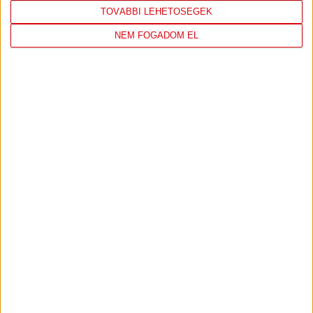
TOVÁBBI LEHETŐSÉGEK
NEM FOGADOM EL
DVSC KÉZILABDA
JELENLEG ITT VAN: ELEK GYULA ARÉNA
1 day 9 minutes ago
Felkészülés:
FTC-Toyota Kovács
298
7
View on Facebook
Share
KÖVESS MINKET INSTAGRAMON
View on Instagram