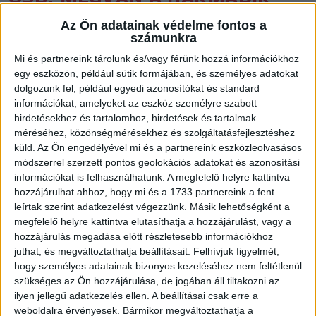
HELY!
Az Ön adatainak védelme fontos a
számunkra
Közzétéve: 2015.05.17.
Mi és partnereink tárolunk és/vagy férünk hozzá információkhoz
Fantasztikus csatában, 28-26-ra nyert Vida Gergő
egy eszközön, például sütik formájában, és személyes adatokat
csapata a Vasas ellen az Országos Serdülő Bajnokságon, a 3.
dolgozunk fel, például egyedi azonosítókat és standard
információkat, amelyeket az eszköz személyre szabott
helyért vívott meccsen.
hirdetésekhez és tartalomhoz, hirdetések és tartalmak
méréséhez, közönségmérésekhez és szolgáltatásfejlesztéshez
küld.
Az Ön engedélyével mi és a partnereink eszközleolvasásos
módszerrel szerzett pontos geolokációs adatokat és azonosítási
Alig 48 óra leforgása alatt ötödször léptek pályára a
információkat is felhasználhatunk. A megfelelő helyre kattintva
hozzájárulhat ahhoz, hogy mi és a 1733 partnereink a fent
csapatok, így egyfajta túlélő jellege is volt a találkozónak. A
leírtak szerint adatkezelést végezzünk. Másik lehetőségként a
debreceni lányok kézilabdatudásuk mellett küzdeni tudásból,
megfelelő helyre kattintva elutasíthatja a hozzájárulást, vagy a
sportemberi tartásból is jelesre vizsgáztak, megszerezték a
hozzájárulás megadása előtt részletesebb információkhoz
bronzérmet, amely megkoronázza egész éves produkciójukat.
juthat, és megváltoztathatja beállításait.
Felhívjuk figyelmét,
hogy személyes adatainak bizonyos kezeléséhez nem feltétlenül
Gratulálunk, büszkék vagyunk Rátok!
szükséges az Ön hozzájárulása, de jogában áll tiltakozni az
ilyen jellegű adatkezelés ellen. A beállításai csak erre a
weboldalra érvényesek. Bármikor megváltoztathatja a