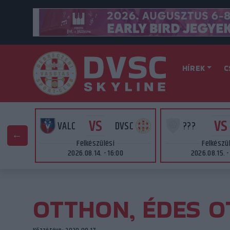
HÍREK
C
VS
VS
SC
VALC
DVSC
???
Felkészülési
Felkészü
2026.08.14. - 16:00
2026.08.15. -
OTTHON, ÉDES O