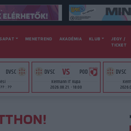
SAPAT
MENETREND
AKADÉMIA
KLUB
JEGY /
TICKET
VS
DVSC
DVSC
POD
DVSC
lési
Kermann IT Kupa
Kerm
 ?? : ??
2026.08.21. - 18:00
2026.0
TTHON!