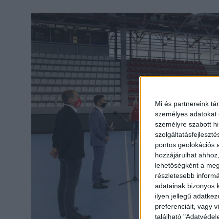
Mi és partnereink tá
személyes adatokat d
személyre szabott h
szolgáltatásfejleszté
pontos geolokációs a
hozzájárulhat ahhoz,
lehetőségként a megf
részletesebb informác
adatainak bizonyos k
ilyen jellegű adatke
preferenciáit, vagy v
található "Adatvéde