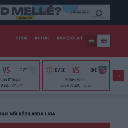
SHOP
ACTIVE
KAPCSOLAT
VS
VS
???
DVSC
KKC
ann IT Kupa
Felkészülési
8.22. - ?? : ??
2026.08.28. - 15:30
K&H NŐI KÉZILABDA LIGA