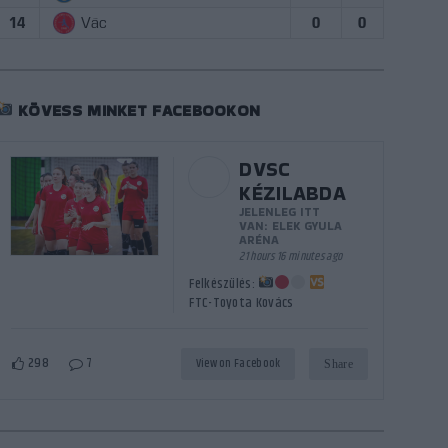
14
Vác
0
0
KÖVESS MINKET FACEBOOKON
DVSC
KÉZILABDA
JELENLEG ITT
VAN: ELEK GYULA
ARÉNA
21 hours 16 minutes ago
Felkészülés:
FTC-Toyota Kovács
298
7
View on Facebook
Share