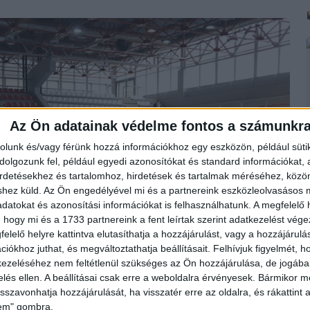
Az Ön adatainak védelme fontos a számunkr
rolunk és/vagy férünk hozzá információkhoz egy eszközön, például süti
olgozunk fel, például egyedi azonosítókat és standard információkat,
irdetésekhez és tartalomhoz, hirdetések és tartalmak méréséhez, kö
shez küld.
Az Ön engedélyével mi és a partnereink eszközleolvasásos m
datokat és azonosítási információkat is felhasználhatunk. A megfelelő h
 hogy mi és a 1733 partnereink a fent leírtak szerint adatkezelést vég
elelő helyre kattintva elutasíthatja a hozzájárulást, vagy a hozzájárul
iókhoz juthat, és megváltoztathatja beállításait.
Felhívjuk figyelmét, 
ezeléséhez nem feltétlenül szükséges az Ön hozzájárulása, de jogában 
zelés ellen. A beállításai csak erre a weboldalra érvényesek. Bármikor m
isszavonhatja hozzájárulását, ha visszatér erre az oldalra, és rákattint a
lem" gombra.