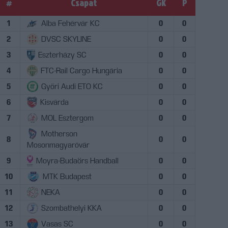
#
Csapat
GK
P
1
Alba Fehérvár KC
0
0
2
DVSC SKYLINE
0
0
3
Eszterházy SC
0
0
4
FTC-Rail Cargo Hungária
0
0
5
Győri Audi ETO KC
0
0
6
Kisvárda
0
0
7
MOL Esztergom
0
0
Motherson
8
0
0
Mosonmagyaróvár
9
Moyra-Budaörs Handball
0
0
10
MTK Budapest
0
0
11
NEKA
0
0
12
Szombathelyi KKA
0
0
13
Vasas SC
0
0