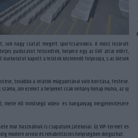
t, sok nagy csatát megélt sportcsarnokra. A most lezárult
teljes padozatot felszedték, helyére egy az EHF által előírt,
VC-burkolatot
kapott a lelátók közlekedő folyosója, s az ülések
stése, továbbá a lelátók műgyantával való borítása, festése.
k száma, ám ezeket a helyeket csak néhány hónap múlva, az új
ző, mellé HD minőségű videó- és hanganyag megjelenítésére
ete már használnak is csapatunk játékosai. Új VIP-termet és
dig modern orvosi és rehabilitációs helyiségben dolgozhat.