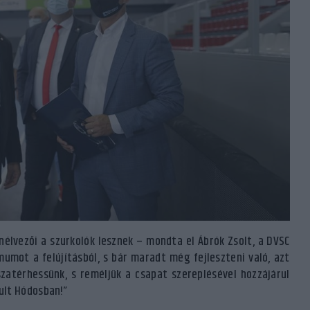
nélvezői a szurkolók lesznek – mondta el Ábrók Zsolt, a DVSC
mumot a felújításból, s bár maradt még fejleszteni való, azt
zatérhessünk, s reméljük a csapat szereplésével hozzájárul
ult Hódosban!”