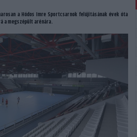
marosan a Hódos Imre Sportcsarnok felújításának évek óta
rá a megszépült arénára.