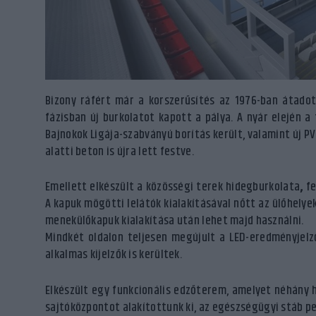
Bizony ráfért már a korszerűsítés az 1976-ban átadot
fázisban új burkolatot kapott a pálya. A nyár elején a 
Bajnokok Ligája-szabványú borítás került, valamint új P
alatti beton is újra lett festve.
Emellett elkészült a közösségi terek hidegburkolata
,
fe
A kapuk mögötti lelátók kialakításával nőtt az ülőhelye
menekülőkapuk kialakítása után lehet majd használni.
Mindkét oldalon teljesen megújult a LED-eredményjel
alkalmas kijelzők is kerültek.
Elkészült
egy funkcionális edzőterem, amelyet néhány h
sajtóközpontot alakítottunk ki, az egészségügyi stáb pe