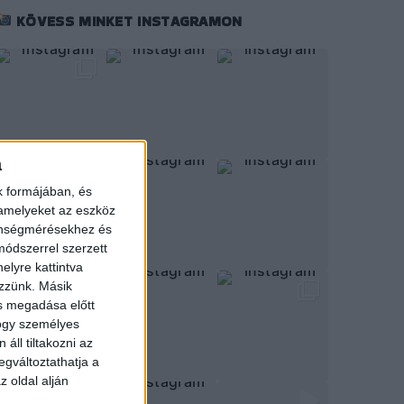
KÖVESS MINKET INSTAGRAMON
a
k formájában, és
 amelyeket az eszköz
zönségmérésekhez és
ódszerrel szerzett
elyre kattintva
ezzünk. Másik
ás megadása előtt
hogy személyes
áll tiltakozni az
egváltoztathatja a
z oldal alján