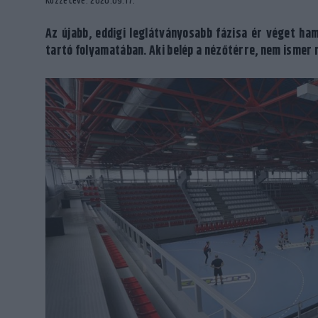
Közzétéve: 2020.09.17.
Az újabb, eddigi leglátványosabb fázisa ér véget ha
tartó folyamatában. Aki belép a nézőtérre, nem ismer 