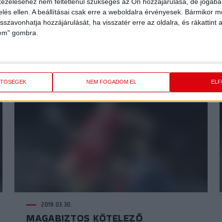
ezeléséhez nem feltétlenül szükséges az Ön hozzájárulása, de jogában 
zelés ellen. A beállításai csak erre a weboldalra érvényesek. Bármikor m
isszavonhatja hozzájárulását, ha visszatér erre az oldalra, és rákattint a
2019.04.02.
lem" gombra.
MI IS SZEDJÜK!
ETŐSÉGEK
NEM FOGADOM EL
EL
2019.03.30.
MAGABIZTOS KÖTELEZŐ