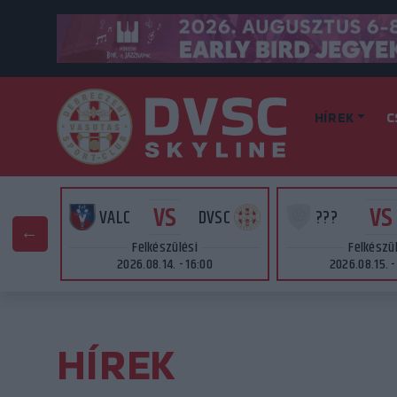
HÍREK
C
VS
VS
SC
VALC
DVSC
???
Felkészülési
Felkészü
2026.08.14. - 16:00
2026.08.15. -
HÍREK