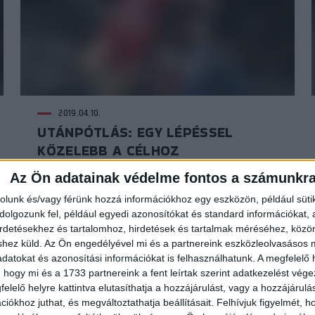
2019.04.10.
UTÁNPÓTLÁS: EGY LÉPÉSSEL
KÖZELEBB A CÉLHOZ
Az Ön adatainak védelme fontos a számunkr
rolunk és/vagy férünk hozzá információkhoz egy eszközön, például süti
olgozunk fel, például egyedi azonosítókat és standard információkat,
irdetésekhez és tartalomhoz, hirdetések és tartalmak méréséhez, kö
shez küld.
Az Ön engedélyével mi és a partnereink eszközleolvasásos m
datokat és azonosítási információkat is felhasználhatunk. A megfelelő h
 hogy mi és a 1733 partnereink a fent leírtak szerint adatkezelést vég
elelő helyre kattintva elutasíthatja a hozzájárulást, vagy a hozzájárul
iókhoz juthat, és megváltoztathatja beállításait.
Felhívjuk figyelmét, 