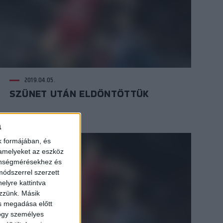
2019.04.05.
SZÜNET UTÁN ELDÖNTÖTTÜK
a
k formájában, és
 amelyeket az eszköz
zönségmérésekhez és
ódszerrel szerzett
elyre kattintva
ezzünk. Másik
ás megadása előtt
hogy személyes