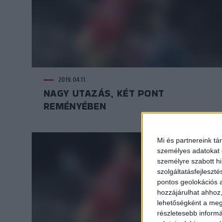
2019.04.11.
NAGY UTAZÁS, KÉT PONT
REMÉNYÉBEN
Mi és partnereink tá
személyes adatokat d
személyre szabott h
szolgáltatásfejleszté
pontos geolokációs a
hozzájárulhat ahhoz,
lehetőségként a megf
részletesebb informác