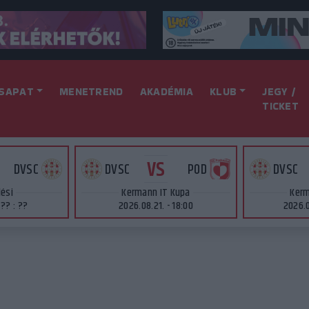
SAPAT
MENETREND
AKADÉMIA
KLUB
JEGY /
TICKET
VS
DVSC
DVSC
POD
DVSC
lési
Kermann IT Kupa
Kerm
 ?? : ??
2026.08.21. - 18:00
2026.0