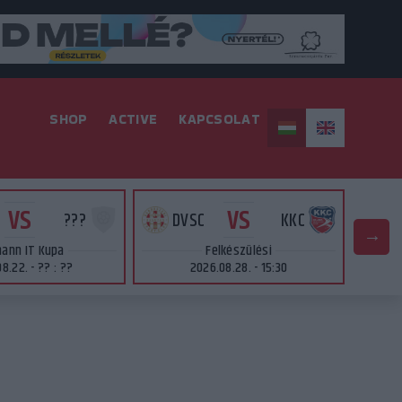
SHOP
ACTIVE
KAPCSOLAT
VS
VS
???
DVSC
KKC
ann IT Kupa
Felkészülési
8.22. - ?? : ??
2026.08.28. - 15:30