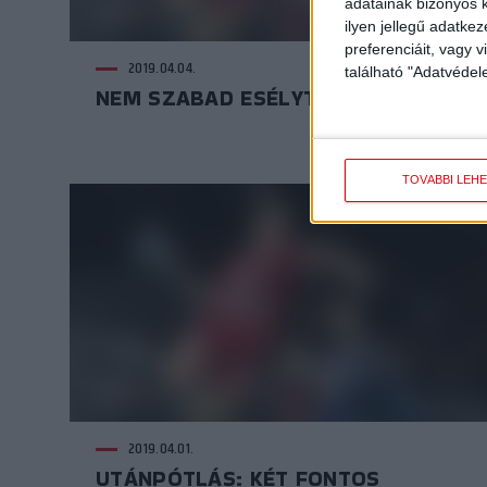
adatainak bizonyos k
ilyen jellegű adatke
preferenciáit, vagy v
2019.04.04.
található "Adatvéde
NEM SZABAD ESÉLYT ADNI!
TOVÁBBI LEH
2019.04.01.
UTÁNPÓTLÁS: KÉT FONTOS