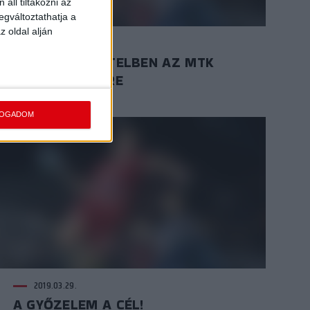
áll tiltakozni az
egváltoztathatja a
z oldal alján
2019.04.02.
JEGYEK ELŐVÉTELBEN AZ MTK
ELLENI MECCSRE
FOGADOM
2019.03.29.
A GYŐZELEM A CÉL!