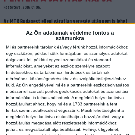
Közzétéve: 2016.01.06.
Az MTK Budapest elleni váratlan vereség után nem is lehet
más célja a csapatnak, mint legyőzni a Vácot, a pénteken 18
Az Ön adatainak védelme fontos a
órakor kezdődő meccsen.
számunkra
Mi és partnereink tárolunk és/vagy férünk hozzá információkhoz
egy eszközön, például sütik formájában, és személyes adatokat
dolgozunk fel, például egyedi azonosítókat és standard
Az újesztendő első hazai összecsapása vár a DVSC-TVP
információkat, amelyeket az eszköz személyre szabott
együttesére január 8-án, pénteken 18 órakor a jó erőkből álló
hirdetésekhez és tartalomhoz, hirdetések és tartalmak
méréséhez, közönségmérésekhez és szolgáltatásfejlesztéshez
Ipress Center-Vác lesz a DVSC-TVP ellenfele. A csapat túl van
küld.
Az Ön engedélyével mi és a partnereink eszközleolvasásos
az MTK-tól elszenvedett vereség miatti sokkon, s minden
módszerrel szerzett pontos geolokációs adatokat és azonosítási
energiájával az új feladatra összpontosít. A váci csapat a Loki
információkat is felhasználhatunk. A megfelelő helyre kattintva
közvetlen riválisa, ezért is fontos lenne a mérkőzése, ám a
hozzájárulhat ahhoz, hogy mi és a 1733 partnereink a fent
lányokban nagyon dolgozik a becsvágy, szeretnék kijavítani a
leírtak szerint adatkezelést végezzünk. Másik lehetőségként a
vasárnapi letaglózó bakit.
megfelelő helyre kattintva elutasíthatja a hozzájárulást, vagy a
hozzájárulás megadása előtt részletesebb információkhoz
juthat, és megváltoztathatja beállításait.
Felhívjuk figyelmét,
A játék minden elemében javulni kell ahhoz, hogy sikerüljön