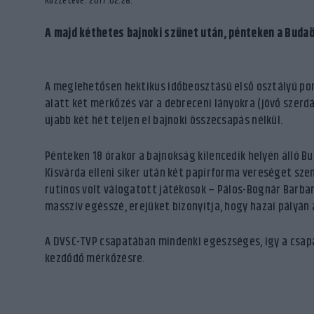
Közzétéve: 2017.02.28.
A majd kéthetes bajnoki szünet után, pénteken a Buda
A meglehetősen hektikus időbeosztású első osztályú po
alatt két mérkőzés vár a debreceni lányokra (jövő szer
újabb két hét teljen el bajnoki összecsapás nélkül.
Pénteken 18 órakor a bajnokság kilencedik helyén álló B
Kisvárda elleni siker után két papírforma vereséget szen
rutinos volt válogatott játékosok – Pálos-Bognár Barbar
masszív egésszé, erejüket bizonyítja, hogy hazai pályán 
A DVSC-TVP csapatában mindenki egészséges, így a csapa
kezdődő mérkőzésre.