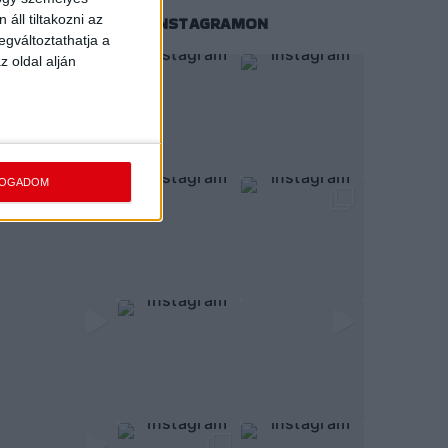
áll tiltakozni az
KÖVESS MINKET INSTAGRAMON
egváltoztathatja a
z oldal alján
FOGADOM