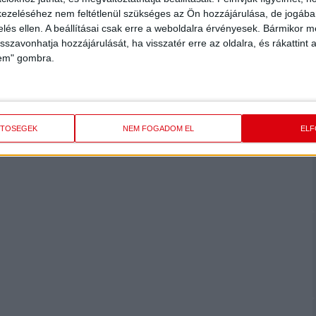
ezeléséhez nem feltétlenül szükséges az Ön hozzájárulása, de jogában 
zelés ellen. A beállításai csak erre a weboldalra érvényesek. Bármikor m
isszavonhatja hozzájárulását, ha visszatér erre az oldalra, és rákattint a
lem" gombra.
ETŐSÉGEK
NEM FOGADOM EL
EL