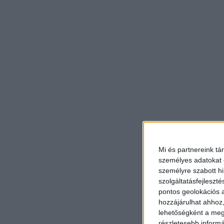
Mi és partnereink tá
személyes adatokat d
személyre szabott h
szolgáltatásfejleszté
pontos geolokációs a
hozzájárulhat ahhoz,
lehetőségként a megf
részletesebb informác