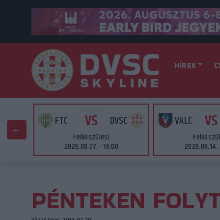
HÍREK
C
VS
VS
AT
FTC
DVSC
VALC
Felkészülési
Felkészü
2026.08.07. - 16:00
2026.08.14. 
PÉNTEKEN FOLYT