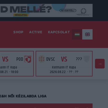
SHOP
ACTIVE
KAPCSOLAT
VS
VS
POD
DVSC
???
D
ann IT Kupa
Kermann IT Kupa
08.21. - 18:00
2026.08.22. - ?? : ??
K&H NŐI KÉZILABDA LIGA