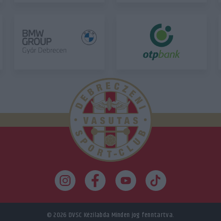
© 2026
DVSC Kézilabda
Minden jog fenntartva.