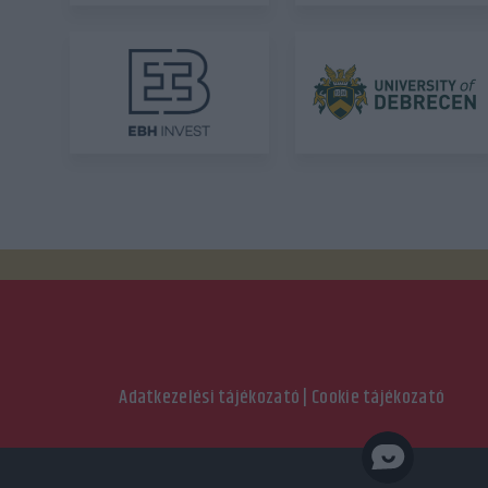
Adatkezelési tájékozató
|
Cookie tájékozató