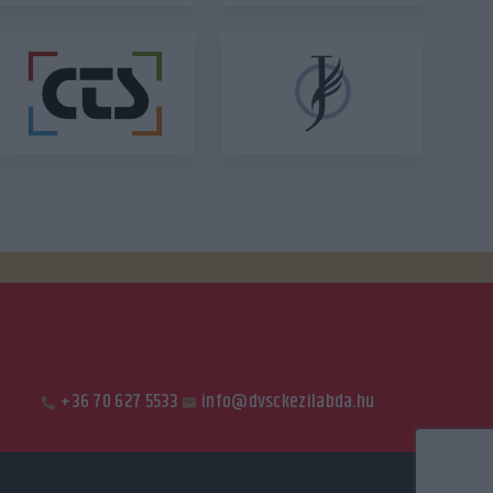
+36 70 627 5533
info@dvsckezilabda.hu