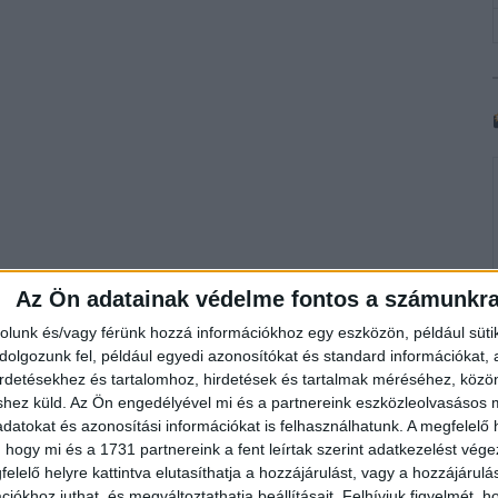
Az Ön adatainak védelme fontos a számunkr
rolunk és/vagy férünk hozzá információkhoz egy eszközön, például süti
olgozunk fel, például egyedi azonosítókat és standard információkat,
irdetésekhez és tartalomhoz, hirdetések és tartalmak méréséhez, kö
shez küld.
Az Ön engedélyével mi és a partnereink eszközleolvasásos m
datokat és azonosítási információkat is felhasználhatunk. A megfelelő h
 hogy mi és a 1731 partnereink a fent leírtak szerint adatkezelést vég
elelő helyre kattintva elutasíthatja a hozzájárulást, vagy a hozzájárul
iókhoz juthat, és megváltoztathatja beállításait.
Felhívjuk figyelmét, 