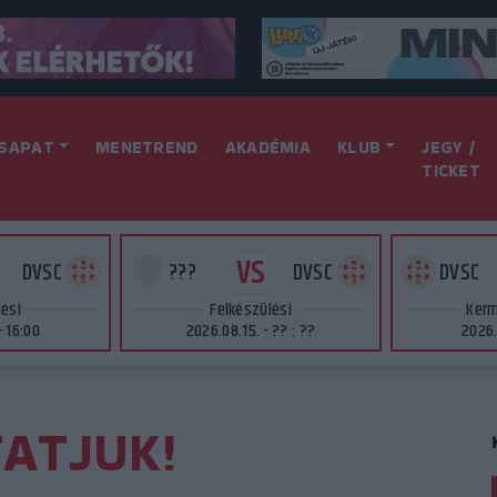
SAPAT
MENETREND
AKADÉMIA
KLUB
JEGY /
TICKET
VS
DVSC
???
DVSC
DVSC
lési
Felkészülési
Kerm
- 16:00
2026.08.15. - ?? : ??
2026.
ATJUK!