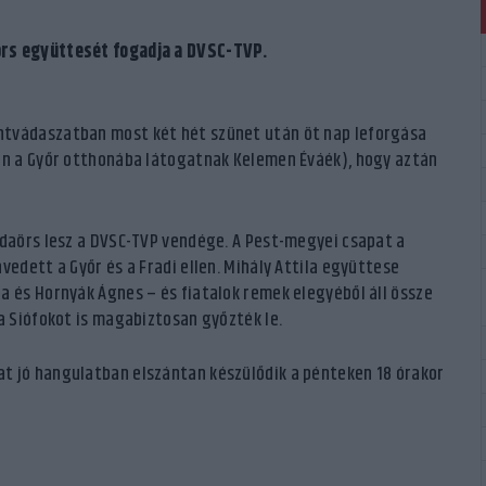
örs együttesét fogadja a DVSC-TVP.
ntvádaszatban most két hét szünet után öt nap leforgása
dán a Győr otthonába látogatnak Kelemen Éváék), hogy aztán
udaörs lesz a DVSC-TVP vendége. A Pest-megyei csapat a
vedett a Győr és a Fradi ellen. Mihály Attila együttese
a és Hornyák Ágnes – és fiatalok remek elegyéből áll össze
a Siófokot is magabiztosan győzték le.
t jó hangulatban elszántan készülődik a pénteken 18 órakor