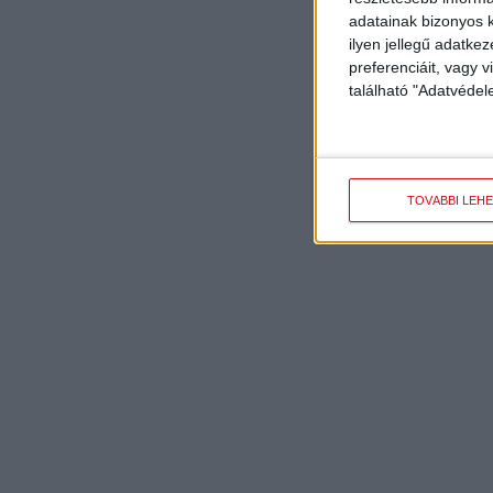
adatainak bizonyos k
ilyen jellegű adatke
preferenciáit, vagy v
található "Adatvéde
TOVÁBBI LEH