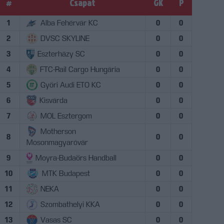
#
Csapat
GK
P
1
Alba Fehérvár KC
0
0
2
DVSC SKYLINE
0
0
3
Eszterházy SC
0
0
4
FTC-Rail Cargo Hungária
0
0
5
Győri Audi ETO KC
0
0
6
Kisvárda
0
0
7
MOL Esztergom
0
0
Motherson
8
0
0
Mosonmagyaróvár
9
Moyra-Budaörs Handball
0
0
10
MTK Budapest
0
0
11
NEKA
0
0
12
Szombathelyi KKA
0
0
13
Vasas SC
0
0