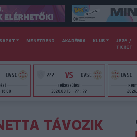
SAPAT
MENETREND
AKADÉMIA
KLUB
JEGY /
TICKET
VS
DVSC
???
DVSC
DVSC
lési
Felkészülési
Kerm
- 16:00
2026.08.15. - ?? : ??
2026.
NETTA TÁVOZIK