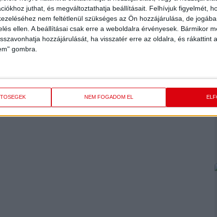
 itt körülöttünk sürög-forog. Ez egy igazi családias közeg, de
iókhoz juthat, és megváltoztathatja beállításait.
Felhívjuk figyelmét, 
ezeléséhez nem feltétlenül szükséges az Ön hozzájárulása, de jogában 
 érzi, hogy váltásra, valami újra van szüksége. Nekem ez most
zelés ellen. A beállításai csak erre a weboldalra érvényesek. Bármikor m
nagyon szeretnék újra külföldön játszani, hiszen nekem csak
isszavonhatja hozzájárulását, ha visszatér erre az oldalra, és rákattint a
igazság, hogy nem vagyok már fiatal, úgy érzem, közeledik a
lem" gombra.
r mikor tudnám megvalósítani ezt a vágyamat. Nehéz döntés
eztem, hogy valami még hiányzik az életemből – indokolta a
ETŐSÉGEK
NEM FOGADOM EL
EL
t az ideje, hiszen jövő nyárig még sok feladat vár a csapatra