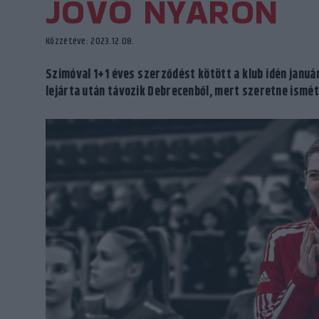
JÖVŐ NYÁRON
Közzétéve: 2023.12.08.
Szimóval 1+1 éves szerződést kötött a klub idén január
lejárta után távozik Debrecenből, mert szeretne ismét