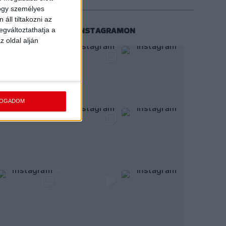
hogy személyes
áll tiltakozni az
KÖVESS MINKET INSTAGRAMON
egváltoztathatja a
z oldal alján
FOGADOM