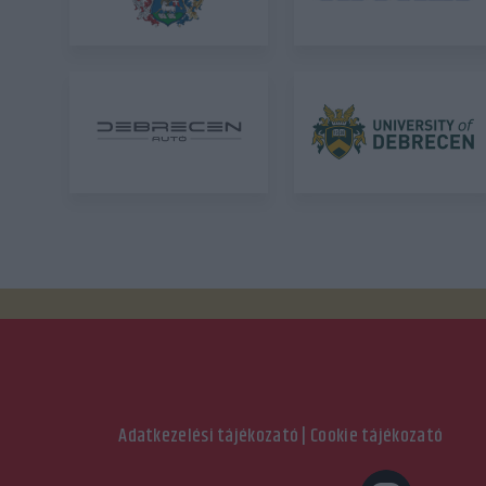
Adatkezelési tájékozató
|
Cookie tájékozató