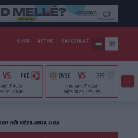
SHOP
ACTIVE
KAPCSOLAT
VS
VS
POD
DVSC
???
D
ann IT Kupa
Kermann IT Kupa
08.21. - 18:00
2026.08.22. - ?? : ??
K&H NŐI KÉZILABDA LIGA