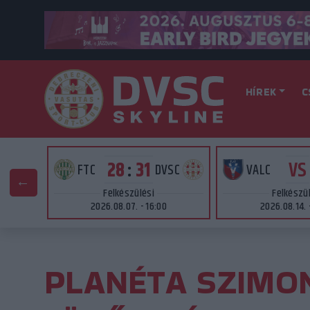
HÍREK
C
VS
28
:
31
AT
FTC
DVSC
VALC
Felkészülési
Felkészü
2026.08.07. - 16:00
2026.08.14. 
PLANÉTA SZIMO