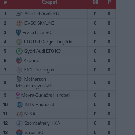
#
Csapat
GK
P
1
Alba Fehérvár KC
0
0
2
DVSC SKYLINE
0
0
3
Eszterházy SC
0
0
4
FTC-Rail Cargo Hungária
0
0
5
Győri Audi ETO KC
0
0
6
Kisvárda
0
0
7
MOL Esztergom
0
0
Motherson
8
0
0
Mosonmagyaróvár
9
Moyra-Budaörs Handball
0
0
10
MTK Budapest
0
0
11
NEKA
0
0
12
Szombathelyi KKA
0
0
13
Vasas SC
0
0