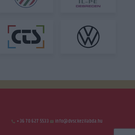
+36 70 627 5533
info@dvsckezilabda.hu