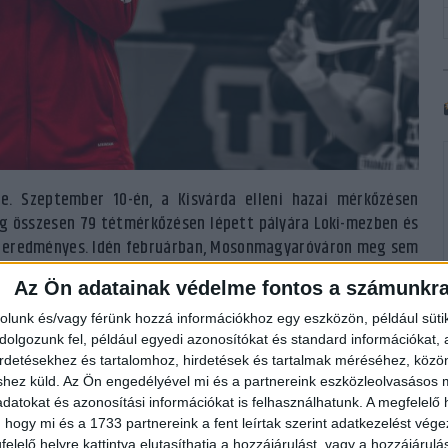
e. Szeptember 10-én, a Kisvárda elleni hazai mérkőzésen
ig összesen 79 tétmérkőzésen lépett pályára Loki-mezben és
olt eredményes. Idén februárban, Mosonmagyaróváron meg sem
játékosként került vissza a magyar válogatott keretébe, s
Az Ön adatainak védelme fontos a számunkr
ső debreceni évében bajnoki bronzérmet szerzett a Lokival, a
r Kupában is bronzérmes lett.
rolunk és/vagy férünk hozzá információkhoz egy eszközön, például süti
olgozunk fel, például egyedi azonosítókat és standard információkat,
irdetésekhez és tartalomhoz, hirdetések és tartalmak méréséhez, kö
tartamra szóló kontraktussal hosszabbította meg a klub 2023
shez küld.
Az Ön engedélyével mi és a partnereink eszközleolvasásos m
tt, hogy – opciós jogával élve – az első év letelte után, azaz
datokat és azonosítási információkat is felhasználhatunk. A megfelelő h
 hogy mi és a 1733 partnereink a fent leírtak szerint adatkezelést vég
elelő helyre kattintva elutasíthatja a hozzájárulást, vagy a hozzájárul