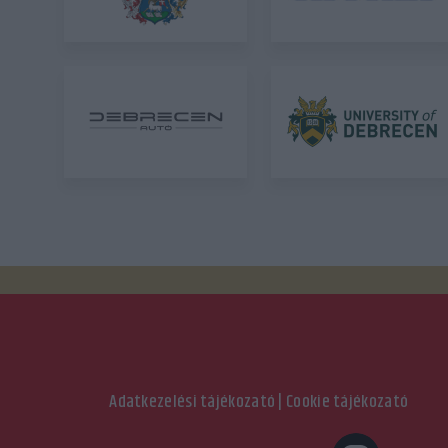
Adatkezelési tájékozató
|
Cookie tájékozató