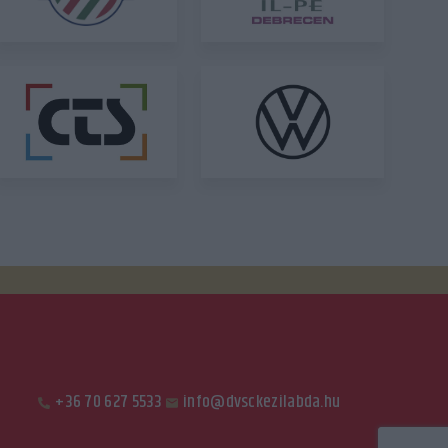
+36 70 627 5533
info@dvsckezilabda.hu