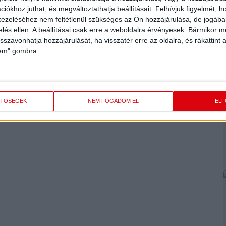
iókhoz juthat, és megváltoztathatja beállításait.
Felhívjuk figyelmét, 
május 16-án, szombaton 15.15-kor kezdődő mérkőzést Sándor
ezeléséhez nem feltétlenül szükséges az Ön hozzájárulása, de jogában 
zelés ellen. A beállításai csak erre a weboldalra érvényesek. Bármikor m
ld helyén található) élőben közvetíti.
isszavonhatja hozzájárulását, ha visszatér erre az oldalra, és rákattint a
lem" gombra.
ETŐSÉGEK
NEM FOGADOM EL
EL