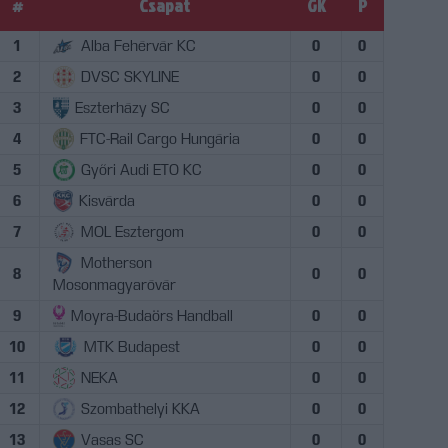
#
Csapat
GK
P
1
Alba Fehérvár KC
0
0
2
DVSC SKYLINE
0
0
3
Eszterházy SC
0
0
4
FTC-Rail Cargo Hungária
0
0
5
Győri Audi ETO KC
0
0
6
Kisvárda
0
0
7
MOL Esztergom
0
0
Motherson
8
0
0
Mosonmagyaróvár
9
Moyra-Budaörs Handball
0
0
10
MTK Budapest
0
0
11
NEKA
0
0
12
Szombathelyi KKA
0
0
13
Vasas SC
0
0