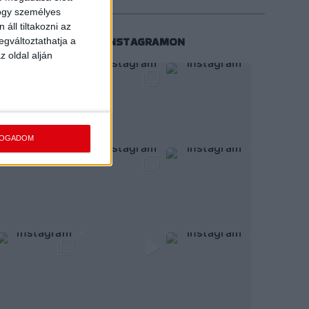
hogy személyes
áll tiltakozni az
KÖVESS MINKET INSTAGRAMON
egváltoztathatja a
z oldal alján
FOGADOM