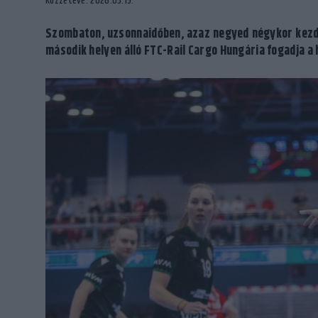
Közzétéve: 2026.05.15.
Szombaton, uzsonnaidőben, azaz negyed négykor kezdőd
második helyen álló FTC-Rail Cargo Hungária fogadja 