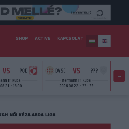
SHOP
ACTIVE
KAPCSOLAT
VS
VS
POD
DVSC
???
D
ann IT Kupa
Kermann IT Kupa
08.21. - 18:00
2026.08.22. - ?? : ??
K&H NŐI KÉZILABDA LIGA