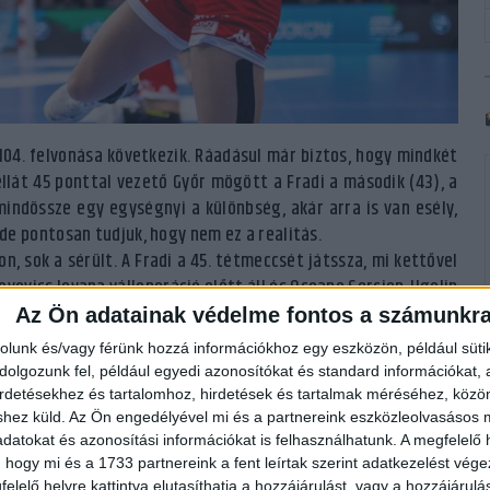
04. felvonása következik. Ráadásul már biztos, hogy mindkét
llát 45 ponttal vezető Győr mögött a Fradi a második (43), a
mindössze egy egységnyi a különbség, akár arra is van esély,
de pontosan tudjuk, hogy nem ez a realitás.
n, sok a sérült. A Fradi a 45. tétmeccsét játssza, mi kettővel
ovovics Jovana válloperáció előtt áll és Oceane Sercien-Ugolin
Az Ön adatainak védelme fontos a számunkr
rolunk és/vagy férünk hozzá információkhoz egy eszközön, például süti
obogós csapatról van szó – mondta a hétvégi találkozó kapcsán
olgozunk fel, például egyedi azonosítókat és standard információkat,
nyilván nem könnyít a helyzetünkön, de azt gondolom, ebben a
irdetésekhez és tartalomhoz, hirdetések és tartalmak méréséhez, kö
ért is küzdünk majd. Igazából rajtunk nincs nyomás, mert már
shez küld.
Az Ön engedélyével mi és a partnereink eszközleolvasásos m
datokat és azonosítási információkat is felhasználhatunk. A megfelelő h
ultan játszhatunk. Koncentrált és fegyelmezett játékkal akár
 hogy mi és a 1733 partnereink a fent leírtak szerint adatkezelést vég
elelő helyre kattintva elutasíthatja a hozzájárulást, vagy a hozzájárul