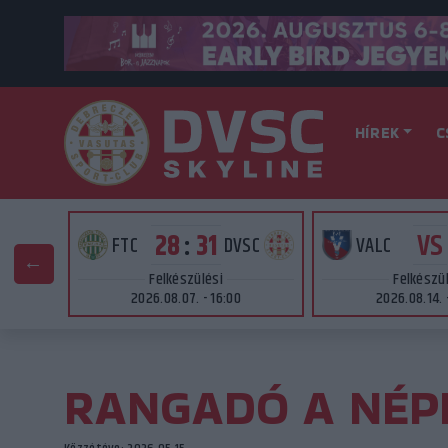
HÍREK
C
VS
28
:
31
AT
FTC
DVSC
VALC
Felkészülési
Felkészü
2026.08.07. - 16:00
2026.08.14. 
RANGADÓ A NÉP