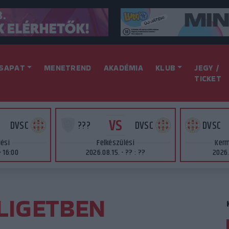
SAPAT
MENETREND
AKADÉMIA
KLUB
JEGY /
TICKET
VS
DVSC
???
DVSC
DVSC
lési
Felkészülési
Kerm
- 16:00
2026.08.15. - ?? : ??
2026.
LIGETBEN