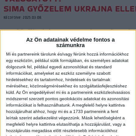
SIMA GYŐZELEM UKRAJNA ELLE
Közzétéve: 2025.03.08.
A csütörtöki zártkapus meccs után szombaton is
magabiztosan verte felkészülési mérkőzésen Ukrajna
Az Ön adatainak védelme fontos a
számunkra
legjobbjait a magyar női válogatott.
Mi és partnereink tárolunk és/vagy férünk hozzá információkhoz
egy eszközön, például sütik formájában, és személyes adatokat
dolgozunk fel, például egyedi azonosítókat és standard
információkat, amelyeket az eszköz személyre szabott
hirdetésekhez és tartalomhoz, hirdetések és tartalmak
méréséhez, közönségmérésekhez és szolgáltatásfejlesztéshez
küld.
Az Ön engedélyével mi és a partnereink eszközleolvasásos
módszerrel szerzett pontos geolokációs adatokat és azonosítási
információkat is felhasználhatunk. A megfelelő helyre kattintva
hozzájárulhat ahhoz, hogy mi és a 1733 partnereink a fent
leírtak szerint adatkezelést végezzünk. Másik lehetőségként a
megfelelő helyre kattintva elutasíthatja a hozzájárulást, vagy a
hozzájárulás megadása előtt részletesebb információkhoz