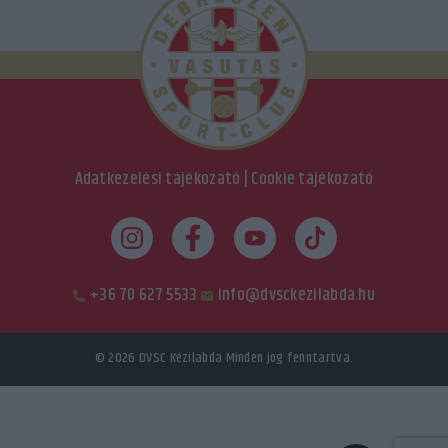
Adatkezelési tájékozató
|
Cookie tájékozató
+36 70 627 5533
info@dvsckezilabda.hu
© 2026
DVSC Kézilabda
Minden jog fenntartva.