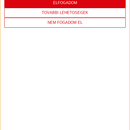
ELFOGADOM
7
MOL Esztergom
0
0
8
Motherson Mosonmagyaróvár
0
0
TOVÁBBI LEHETŐSÉGEK
9
Moyra-Budaörs Handball
0
0
NEM FOGADOM EL
10
MTK Budapest
0
0
11
NEKA
0
0
12
Szombathelyi KKA
0
0
13
Vasas SC
0
0
14
Vác
0
0
KÖVESS MINKET FACEBOOKON