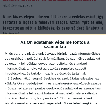
Közzétéve: 2024.02.07.
A mérkőzés elején nehezen állt össze a védekezésünk, így
tartotta a lépést a fehérvári csapat. Aztán nyílt az olló,
fokozatosan nőtt a különbség és szép gólokat láhatott a
közönség.
Az Ön adatainak védelme fontos a
számunkra
Mi és partnereink tárolunk és/vagy férünk hozzá információkhoz
egy eszközön, például sütik formájában, és személyes adatokat
dolgozunk fel, például egyedi azonosítókat és standard
információkat, amelyeket az eszköz személyre szabott
hirdetésekhez és tartalomhoz, hirdetések és tartalmak
méréséhez, közönségmérésekhez és szolgáltatásfejlesztéshez
küld.
Az Ön engedélyével mi és a partnereink eszközleolvasásos
módszerrel szerzett pontos geolokációs adatokat és azonosítási
információkat is felhasználhatunk. A megfelelő helyre kattintva
hozzájárulhat ahhoz, hogy mi és a 1733 partnereink a fent
leírtak szerint adatkezelést végezzünk. Másik lehetőségként a