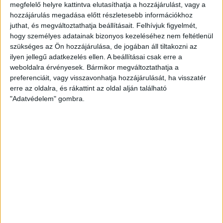
Nem a védekezésről szólt az első tíz perc. Könnyen lőttünk és
megfelelő helyre kattintva elutasíthatja a hozzájárulást, vagy a
könnyen kaptunk gólokat. Hámori Konszuéla semlegesítése
hozzájárulás megadása előtt részletesebb információkhoz
viszont megoldhatatlan feladat elé állította a vendégeket,
juthat, és megváltoztathatja beállításait.
Felhívjuk figyelmét,
talán emiatt kért Horváth Roland már a hetedik percben időt.
hogy személyes adatainak bizonyos kezeléséhez nem feltétlenül
szükséges az Ön hozzájárulása, de jogában áll tiltakozni az
A folytatásban sokat javult a védekezés, s bár messze volt a
ilyen jellegű adatkezelés ellen. A beállításai csak erre a
tökéletestől, arra pont elég volt, hogy el tudjunk lépni a
weboldalra érvényesek. Bármikor megváltoztathatja a
vendégektől.
preferenciáit, vagy visszavonhatja hozzájárulását, ha visszatér
erre az oldalra, és rákattint az oldal alján található
A második játékrész elején gyorsan nőtt az előnyünk, sorban
"Adatvédelem" gombra.
lőttük a könnyű gólokat. Csernyánszki Liliána ihletett
formában kézilabdázott, hat perc alatt hatszor talált be és
végül nyolc gólig jutott. Planéta Szimonetta fifikás találatot
szerzett, Vámos Míra hibátlanul lőtt, a nézők élvezték a
játékot és a szép megmozdulásokat. A végén a negyvenedik
debreceni gól nem jött össze, de ennél nagyobb bajunk ne
legyen mostanában!
DVSC SCHAEFFLER–ALBA-FEHÉRVÁR 39–27 (18–14)
Debrecen, 800 néző. V: Sándor Gy., Szabó B.