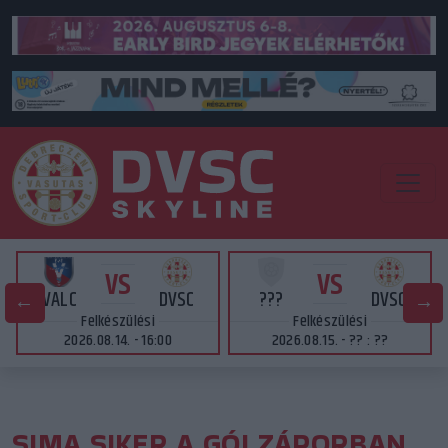
VS
VS
VALC
DVSC
???
DVSC
Felkészülési
Felkészülési
2026.08.14. - 16:00
2026.08.15. - ?? : ??
SIMA SIKER A GÓLZÁPORBAN