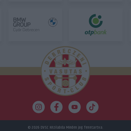
© 2026
DVSC Kézilabda
Minden jog fenntartva.