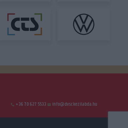
+36 70 627 5533
info@dvsckezilabda.hu