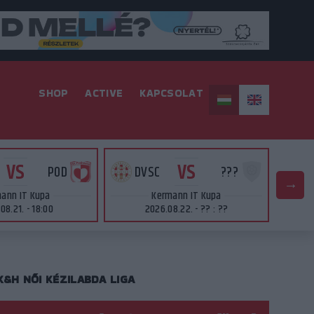
SHOP
ACTIVE
KAPCSOLAT
VS
VS
POD
DVSC
???
D
ann IT Kupa
Kermann IT Kupa
08.21. - 18:00
2026.08.22. - ?? : ??
K&H NŐI KÉZILABDA LIGA