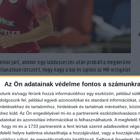
ólnál járt, amikor egy labdaszerzés után próbálta megkerülni
pillanatban látszott, hogy nagy a baj és sajnos az MR-vizsgálat
Az Ön adatainak védelme fontos a számunkr
első oldalszalagja és sérült a meniscusa. Műtét, majd hosszú
rolunk és/vagy férünk hozzá információkhoz egy eszközön, például süti
ívánunk!
olgozunk fel, például egyedi azonosítókat és standard információkat,
irdetésekhez és tartalomhoz, hirdetések és tartalmak méréséhez, kö
shez küld.
Az Ön engedélyével mi és a partnereink eszközleolvasásos m
datokat és azonosítási információkat is felhasználhatunk. A megfelelő h
 hogy mi és a 1733 partnereink a fent leírtak szerint adatkezelést vég
elelő helyre kattintva elutasíthatja a hozzájárulást, vagy a hozzájárul
iókhoz juthat, és megváltoztathatja beállításait.
Felhívjuk figyelmét, 