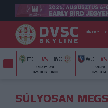
HÍREK
C
VS
VS
AT
FTC
DVSC
VALC
Felkészülési
Felkészü
2026.08.07. - 16:00
2026.08.14. 
SÚLYOSAN MEGS