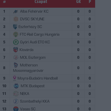
#
Csapat
GK
P
1
Alba Fehérvár KC
0
0
2
DVSC SKYLINE
0
0
3
Eszterházy SC
0
0
4
FTC-Rail Cargo Hungária
0
0
5
Győri Audi ETO KC
0
0
6
Kisvárda
0
0
7
MOL Esztergom
0
0
Motherson
8
0
0
Mosonmagyaróvár
9
Moyra-Budaörs Handball
0
0
10
MTK Budapest
0
0
11
NEKA
0
0
12
Szombathelyi KKA
0
0
13
Vasas SC
0
0