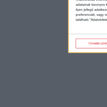
adatainak bizonyos k
ilyen jellegű adatke
preferenciáit, vagy v
található "Adatvéde
TOVÁBBI LEH