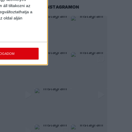
áll tiltakozni az
KÖVESS MINKET INSTAGRAMON
egváltoztathatja a
z oldal alján
FOGADOM