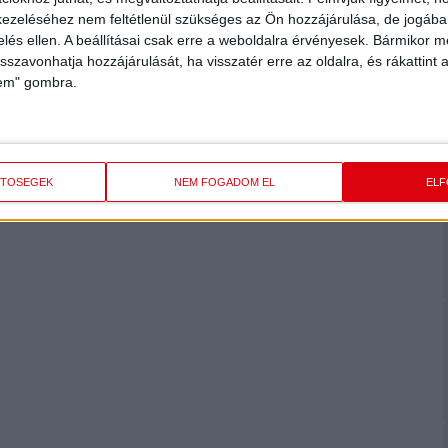
ezeléséhez nem feltétlenül szükséges az Ön hozzájárulása, de jogában 
zelés ellen. A beállításai csak erre a weboldalra érvényesek. Bármikor m
isszavonhatja hozzájárulását, ha visszatér erre az oldalra, és rákattint a
lem" gombra.
ETŐSÉGEK
NEM FOGADOM EL
EL