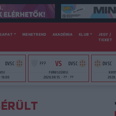
SAPAT
MENETREND
AKADÉMIA
KLUB
JEGY /
TICKET
VS
DVSC
???
DVSC
DVSC
lési
Felkészülési
Kerm
- 16:00
2026.08.15. - ?? : ??
2026.
ÉRÜLT