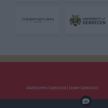
Adatkezelési tájékozató
|
Cookie tájékozató