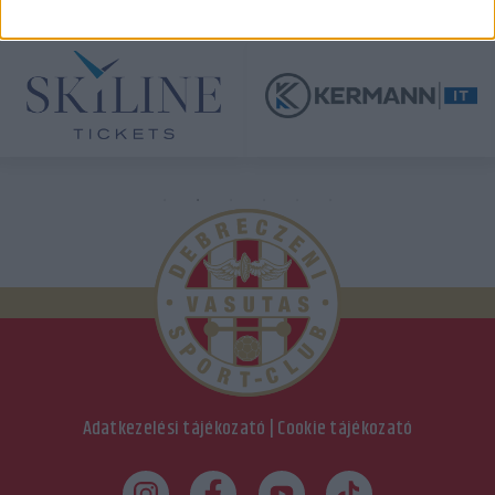
Adatkezelési tájékozató
|
Cookie tájékozató