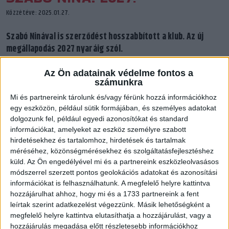
Közzétéve: 2025.01.27.
Szabó Ninával is szerződést hosszabbított a klub. Az új
megállapodás 2027 nyaráig szól.
Az Ön adatainak védelme fontos a
számunkra
Mi és partnereink tárolunk és/vagy férünk hozzá információkhoz
egy eszközön, például sütik formájában, és személyes adatokat
dolgozunk fel, például egyedi azonosítókat és standard
információkat, amelyeket az eszköz személyre szabott
hirdetésekhez és tartalomhoz, hirdetések és tartalmak
méréséhez, közönségmérésekhez és szolgáltatásfejlesztéshez
küld.
Az Ön engedélyével mi és a partnereink eszközleolvasásos
módszerrel szerzett pontos geolokációs adatokat és azonosítási
információkat is felhasználhatunk. A megfelelő helyre kattintva
hozzájárulhat ahhoz, hogy mi és a 1733 partnereink a fent
Szabó Nina 2021 nyarán lett a DVSC SCHAEFFLER játékosa. A
leírtak szerint adatkezelést végezzünk. Másik lehetőségként a
megfelelő helyre kattintva elutasíthatja a hozzájárulást, vagy a
Kisvárda elleni, 30–22-re megnyert bajnokin mutatkozott be,
hozzájárulás megadása előtt részletesebb információkhoz