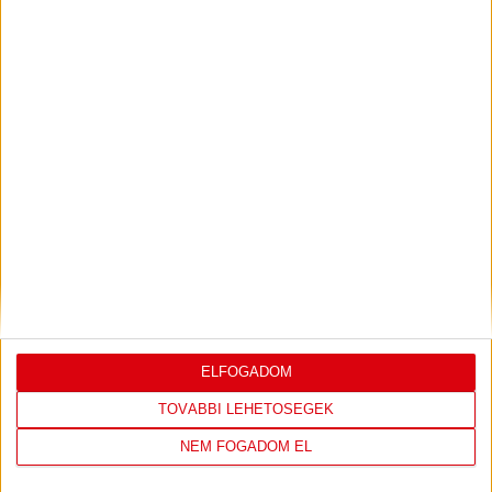
7
MOL Esztergom
0
0
8
Motherson Mosonmagyaróvár
0
0
9
Moyra-Budaörs Handball
0
0
10
MTK Budapest
0
0
11
NEKA
0
0
12
Szombathelyi KKA
0
0
13
Vasas SC
0
0
14
Vác
0
0
KÖVESS MINKET FACEBOOKON
ELFOGADOM
TOVÁBBI LEHETŐSÉGEK
NEM FOGADOM EL