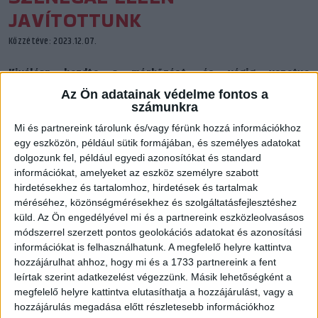
JAVÍTOTTUNK
Közzétéve: 2023.12.07.
Kiválóan kezdte a mérkőzést, és végig vezetve
magabiztosan győzte le Szenegált első középdöntős
Az Ön adatainak védelme fontos a
mérkőzésén a magyar válogatott.
számunkra
Mi és partnereink tárolunk és/vagy férünk hozzá információkhoz
egy eszközön, például sütik formájában, és személyes adatokat
dolgozunk fel, például egyedi azonosítókat és standard
információkat, amelyeket az eszköz személyre szabott
hirdetésekhez és tartalomhoz, hirdetések és tartalmak
méréséhez, közönségmérésekhez és szolgáltatásfejlesztéshez
küld.
Az Ön engedélyével mi és a partnereink eszközleolvasásos
módszerrel szerzett pontos geolokációs adatokat és azonosítási
információkat is felhasználhatunk. A megfelelő helyre kattintva
hozzájárulhat ahhoz, hogy mi és a 1733 partnereink a fent
leírtak szerint adatkezelést végezzünk. Másik lehetőségként a
megfelelő helyre kattintva elutasíthatja a hozzájárulást, vagy a
Fotó: MKSZ
hozzájárulás megadása előtt részletesebb információkhoz