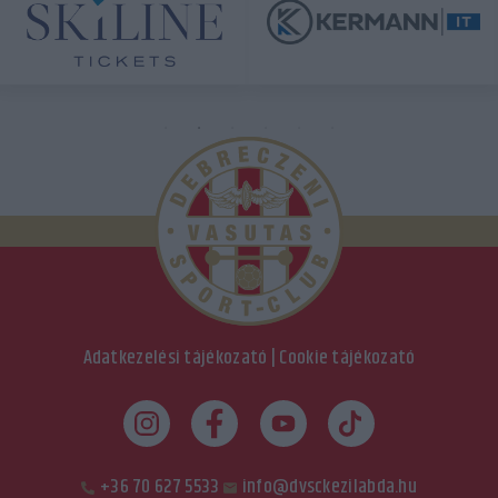
Adatkezelési tájékozató
|
Cookie tájékozató
+36 70 627 5533
info@dvsckezilabda.hu