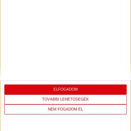
1
Alba Fehérvár KC
0
0
2
DVSC SKYLINE
0
0
3
Eszterházy SC
0
0
4
FTC-Rail Cargo Hungária
0
0
5
Győri Audi ETO KC
0
0
6
Kisvárda
0
0
7
MOL Esztergom
0
0
8
Motherson Mosonmagyaróvár
0
0
9
Moyra-Budaörs Handball
0
0
10
MTK Budapest
0
0
11
NEKA
0
0
12
Szombathelyi KKA
0
0
ELFOGADOM
13
Vasas SC
0
0
14
Vác
0
0
TOVÁBBI LEHETŐSÉGEK
NEM FOGADOM EL
KÖVESS MINKET FACEBOOKON