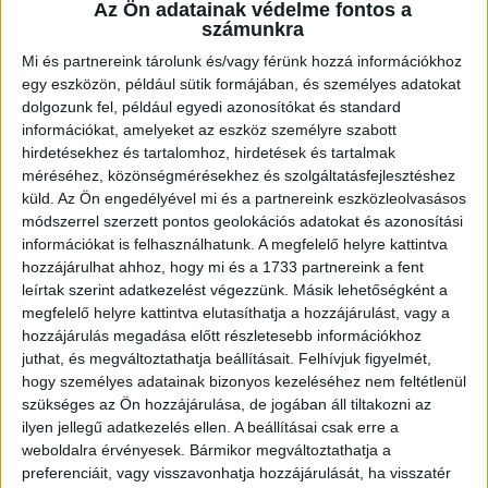
Az Ön adatainak védelme fontos a
TÍZTŐL IS LEHET JEGYET
számunkra
VENNI!
Mi és partnereink tárolunk és/vagy férünk hozzá információkhoz
egy eszközön, például sütik formájában, és személyes adatokat
Közzétéve: 2016.10.21.
dolgozunk fel, például egyedi azonosítókat és standard
információkat, amelyeket az eszköz személyre szabott
A nagy érdeklődésre való tekintettel szombaton délelőtt 10
hirdetésekhez és tartalomhoz, hirdetések és tartalmak
órától is lehet elővételben jegyet vásárolni.
méréséhez, közönségmérésekhez és szolgáltatásfejlesztéshez
küld.
Az Ön engedélyével mi és a partnereink eszközleolvasásos
módszerrel szerzett pontos geolokációs adatokat és azonosítási
Rohamosan fogynak a jegyek a szombat este kilenc órakor
információkat is felhasználhatunk. A megfelelő helyre kattintva
kezdődő DVSC-TVP-Nantes EHF Kupa mérkőzésre. Már csak 300
hozzájárulhat ahhoz, hogy mi és a 1733 partnereink a fent
darab belépő maradt, ezért úgy döntöttünk, hogy szombaton
leírtak szerint adatkezelést végezzünk. Másik lehetőségként a
is lehet elővételben jegyet vásárolni.. Az árusítás helyszíne
megfelelő helyre kattintva elutasíthatja a hozzájárulást, vagy a
továbbra is a Hódos Imre Sportcsarnok hátsó, személyzeti
hozzájárulás megadása előtt részletesebb információkhoz
portája, ahol 10-től 14 óráig lehet jegyet venni. A fennmaradó
juthat, és megváltoztathatja beállításait.
Felhívjuk figyelmét,
hogy személyes adatainak bizonyos kezeléséhez nem feltétlenül
jegyek számáról facebook oldalunkon folyamatosan
szükséges az Ön hozzájárulása, de jogában áll tiltakozni az
tájékoztatjuk az érdeklődőket
ilyen jellegű adatkezelés ellen. A beállításai csak erre a
weboldalra érvényesek. Bármikor megváltoztathatja a
preferenciáit, vagy visszavonhatja hozzájárulását, ha visszatér