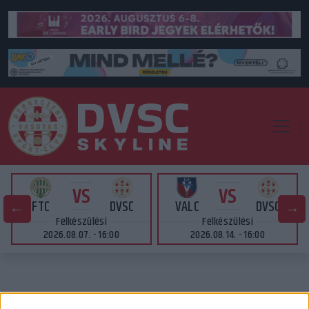
VS
VS
FTC
DVSC
VALC
DVSC
Felkészülési
Felkészülési
2026.08.07. - 16:00
2026.08.14. - 16:00
SZOMBATON DÉLELŐTT