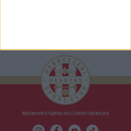
Adatkezelési tájékozató
|
Cookie tájékozató