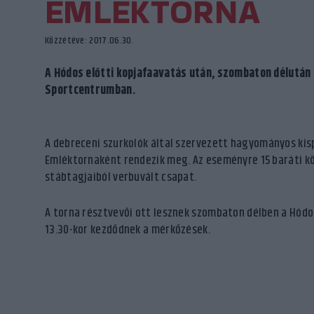
EMLÉKTORNA
Közzétéve: 2017.06.30.
A Hódos előtti kopjafaavatás után, szombaton délután 
Sportcentrumban.
A debreceni szurkolók által szervezett hagyományos ki
Emléktornaként rendezik meg. Az eseményre 15 baráti kö
stábtagjaiból verbuvált csapat.
A torna résztvevői ott lesznek szombaton délben a Hódo
13.30-kor kezdődnek a mérkőzések.