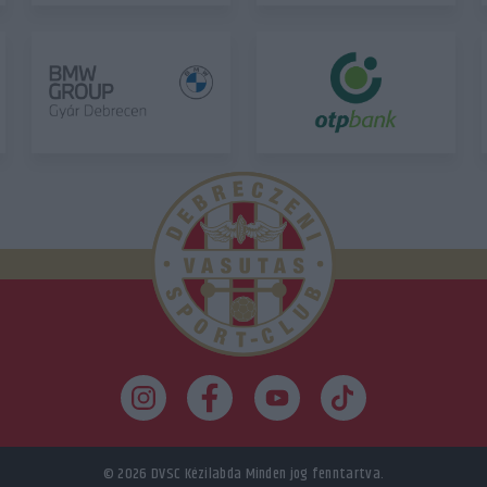
© 2026
DVSC Kézilabda
Minden jog fenntartva.