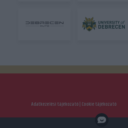
Adatkezelési tájékozató
|
Cookie tájékozató