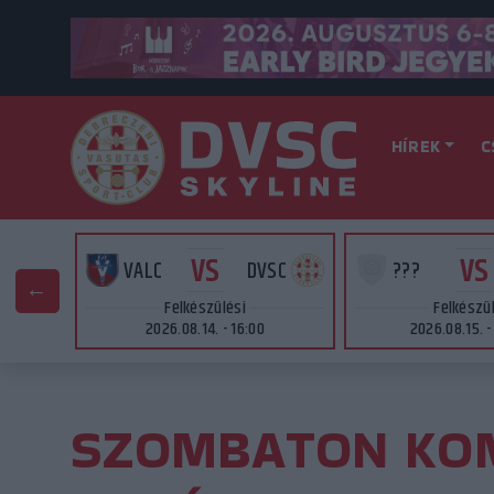
HÍREK
C
VS
VS
SC
VALC
DVSC
???
Felkészülési
Felkészü
2026.08.14. - 16:00
2026.08.15. -
SZOMBATON KO