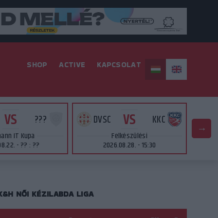
SHOP
ACTIVE
KAPCSOLAT
VS
VS
???
DVSC
KKC
ann IT Kupa
Felkészülési
8.22. - ?? : ??
2026.08.28. - 15:30
K&H NŐI KÉZILABDA LIGA