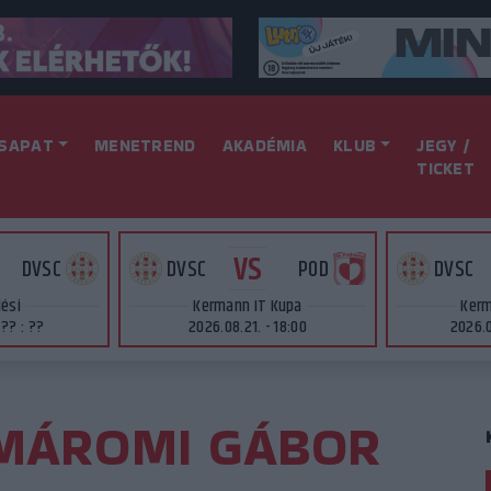
SAPAT
MENETREND
AKADÉMIA
KLUB
JEGY /
TICKET
VS
DVSC
DVSC
POD
DVSC
lési
Kermann IT Kupa
Kerm
 ?? : ??
2026.08.21. - 18:00
2026.0
MÁROMI GÁBOR