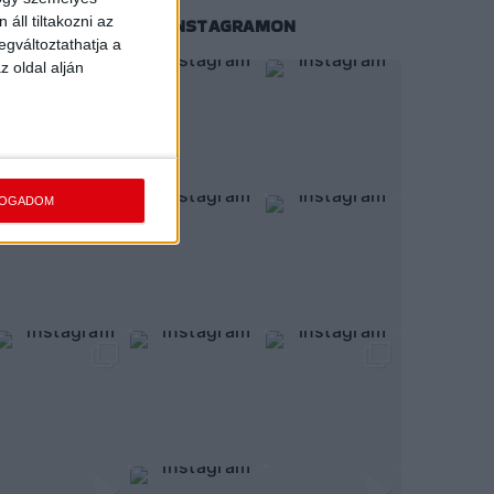
áll tiltakozni az
KÖVESS MINKET INSTAGRAMON
egváltoztathatja a
z oldal alján
FOGADOM