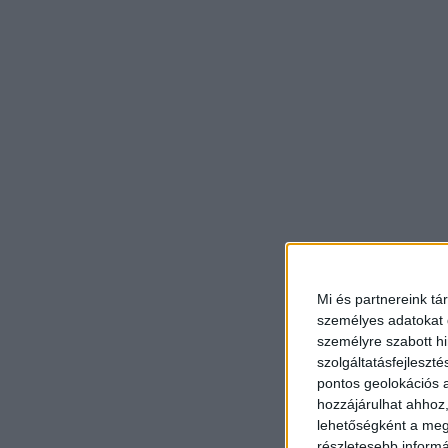
Mi és partnereink tá
személyes adatokat d
személyre szabott h
szolgáltatásfejleszté
pontos geolokációs a
hozzájárulhat ahhoz,
lehetőségként a megf
részletesebb informác