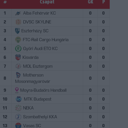
#
Csapat
GK
P
1
Alba Fehérvár KC
0
0
2
DVSC SKYLINE
0
0
3
Eszterházy SC
0
0
4
FTC-Rail Cargo Hungária
0
0
5
Győri Audi ETO KC
0
0
6
Kisvárda
0
0
7
MOL Esztergom
0
0
Motherson
8
0
0
Mosonmagyaróvár
9
Moyra-Budaörs Handball
0
0
10
MTK Budapest
0
0
11
NEKA
0
0
12
Szombathelyi KKA
0
0
13
Vasas SC
0
0