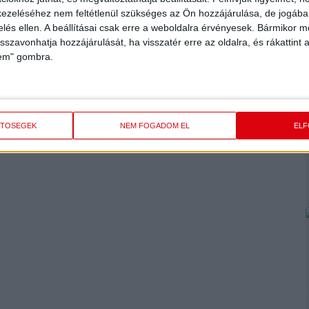
ezeléséhez nem feltétlenül szükséges az Ön hozzájárulása, de jogában 
zelés ellen. A beállításai csak erre a weboldalra érvényesek. Bármikor m
isszavonhatja hozzájárulását, ha visszatér erre az oldalra, és rákattint a
lem" gombra.
ETŐSÉGEK
NEM FOGADOM EL
EL