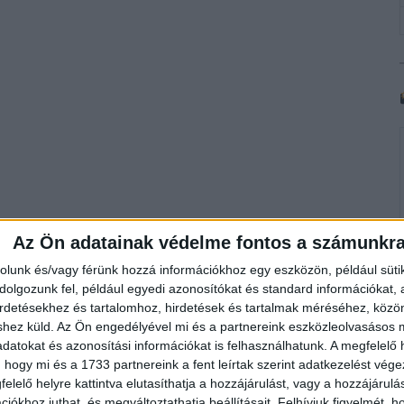
Az Ön adatainak védelme fontos a számunkr
rolunk és/vagy férünk hozzá információkhoz egy eszközön, például süti
olgozunk fel, például egyedi azonosítókat és standard információkat,
irdetésekhez és tartalomhoz, hirdetések és tartalmak méréséhez, kö
shez küld.
Az Ön engedélyével mi és a partnereink eszközleolvasásos m
datokat és azonosítási információkat is felhasználhatunk. A megfelelő h
 hogy mi és a 1733 partnereink a fent leírtak szerint adatkezelést vég
elelő helyre kattintva elutasíthatja a hozzájárulást, vagy a hozzájárul
iókhoz juthat, és megváltoztathatja beállításait.
Felhívjuk figyelmét, 