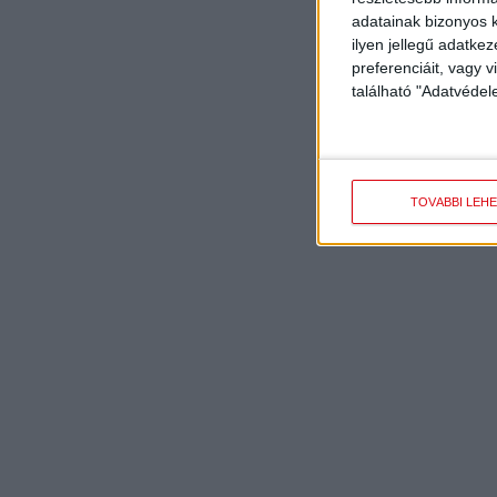
adatainak bizonyos k
ilyen jellegű adatke
preferenciáit, vagy v
található "Adatvéde
TOVÁBBI LEH