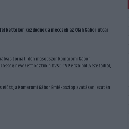
fél kettőkor kezdődnek a meccsek az Oláh Gábor utcai
spályás tornát idén másodszor Komáromi Gábor
zösség nevezett köztük a DVSC-TVP edzőiből, vezetőiből,
s előtt, a Komáromi Gábor Emlékoszlop avatásán, ezután