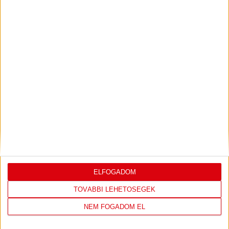
K&H NŐI KÉZILABDA LIGA
#
Csapat
GK
P
1
Alba Fehérvár KC
0
0
2
DVSC SKYLINE
0
0
3
Eszterházy SC
0
0
4
FTC-Rail Cargo Hungária
0
0
5
Győri Audi ETO KC
0
0
6
Kisvárda
0
0
7
MOL Esztergom
0
0
8
Motherson Mosonmagyaróvár
0
0
9
Moyra-Budaörs Handball
0
0
10
MTK Budapest
0
0
11
NEKA
0
0
ELFOGADOM
12
Szombathelyi KKA
0
0
13
Vasas SC
0
0
TOVÁBBI LEHETŐSÉGEK
14
Vác
0
0
NEM FOGADOM EL