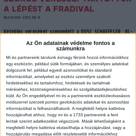
A LÉPÉST A FRADIVAL
Közzétéve: 2025.08.15.
Kétgólos vereséget szenvedett a DVSC SCHAEFFLER BL-
győzelemre aspiráló Fradi otthonában. Az összkép több,
Az Ön adatainak védelme fontos a
mint bíztató!
számunkra
Mi és partnereink tárolunk és/vagy férünk hozzá információkhoz
egy eszközön, például sütik formájában, és személyes adatokat
dolgozunk fel, például egyedi azonosítókat és standard
információkat, amelyeket az eszköz személyre szabott
hirdetésekhez és tartalomhoz, hirdetések és tartalmak
méréséhez, közönségmérésekhez és szolgáltatásfejlesztéshez
küld.
Az Ön engedélyével mi és a partnereink eszközleolvasásos
módszerrel szerzett pontos geolokációs adatokat és azonosítási
információkat is felhasználhatunk. A megfelelő helyre kattintva
hozzájárulhat ahhoz, hogy mi és a 1733 partnereink a fent
leírtak szerint adatkezelést végezzünk. Másik lehetőségként a
megfelelő helyre kattintva elutasíthatja a hozzájárulást, vagy a
hozzájárulás megadása előtt részletesebb információkhoz