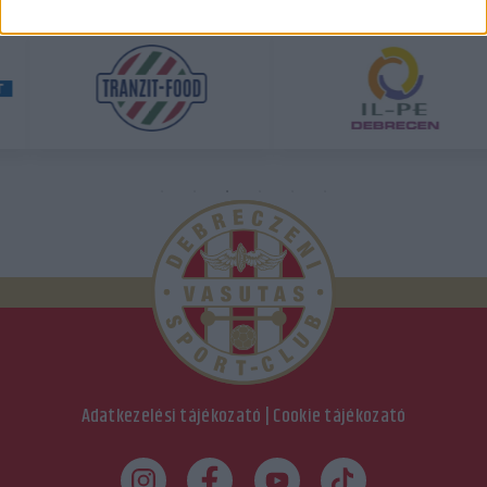
Adatkezelési tájékozató
|
Cookie tájékozató