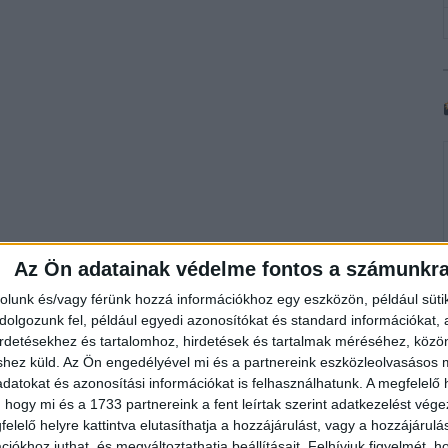
Az Ön adatainak védelme fontos a számunkr
rolunk és/vagy férünk hozzá információkhoz egy eszközön, például süti
olgozunk fel, például egyedi azonosítókat és standard információkat,
irdetésekhez és tartalomhoz, hirdetések és tartalmak méréséhez, kö
shez küld.
Az Ön engedélyével mi és a partnereink eszközleolvasásos m
datokat és azonosítási információkat is felhasználhatunk. A megfelelő h
 hogy mi és a 1733 partnereink a fent leírtak szerint adatkezelést vég
elelő helyre kattintva elutasíthatja a hozzájárulást, vagy a hozzájárul
iókhoz juthat, és megváltoztathatja beállításait.
Felhívjuk figyelmét, 