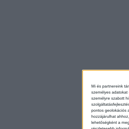
Mi és partnereink tá
személyes adatokat d
személyre szabott h
szolgáltatásfejleszté
pontos geolokációs a
hozzájárulhat ahhoz,
lehetőségként a megf
részletesebb informác