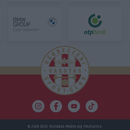
© 2026
DVSC Kézilabda
Minden jog fenntartva.