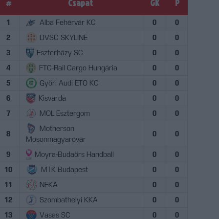
#
Csapat
GK
P
1
Alba Fehérvár KC
0
0
2
DVSC SKYLINE
0
0
3
Eszterházy SC
0
0
4
FTC-Rail Cargo Hungária
0
0
5
Győri Audi ETO KC
0
0
6
Kisvárda
0
0
7
MOL Esztergom
0
0
Motherson
8
0
0
Mosonmagyaróvár
9
Moyra-Budaörs Handball
0
0
10
MTK Budapest
0
0
11
NEKA
0
0
12
Szombathelyi KKA
0
0
13
Vasas SC
0
0