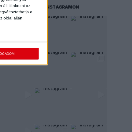
áll tiltakozni az
KÖVESS MINKET INSTAGRAMON
egváltoztathatja a
z oldal alján
FOGADOM