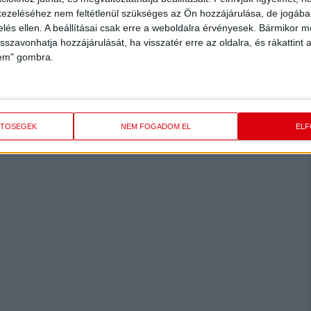
ezeléséhez nem feltétlenül szükséges az Ön hozzájárulása, de jogában 
zelés ellen. A beállításai csak erre a weboldalra érvényesek. Bármikor m
isszavonhatja hozzájárulását, ha visszatér erre az oldalra, és rákattint a
lem" gombra.
ETŐSÉGEK
NEM FOGADOM EL
EL