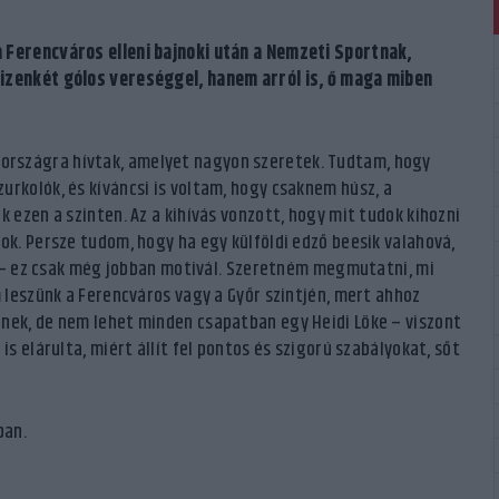
a Ferencváros elleni bajnoki után a Nemzeti Sportnak,
tizenkét gólos vereséggel, hanem arról is, ő maga miben
országra hívtak, amelyet nagyon szeretek. Tudtam, hogy
urkolók, és kíváncsi is voltam, hogy csaknem húsz, a
k ezen a szinten. Az a kihívás vonzott, hogy mit tudok kihozni
ok. Persze tudom, hogy ha egy külföldi edző beesik valahová,
én – ez csak még jobban motivál. Szeretném megmutatni, mi
m leszünk a Ferencváros vagy a Győr szintjén, mert ahhoz
enek, de nem lehet minden csapatban egy Heidi Löke – viszont
is elárulta, miért állít fel pontos és szigorú szabályokat, sőt
ban.