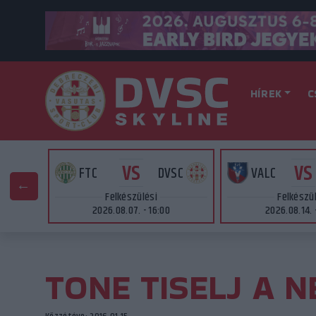
HÍREK
C
VS
VS
AT
FTC
DVSC
VALC
Felkészülési
Felkészü
2026.08.07. - 16:00
2026.08.14. 
TONE TISELJ A 