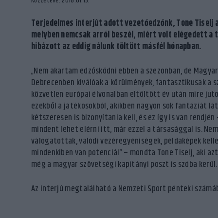
Közzétéve: 2016.01.15.
Terjedelmes interjút adott vezetőedzőnk, Tone Tiselj 
melyben nemcsak arról beszél, miért volt elégedett a 
hibázott az eddig nálunk töltött másfél hónapban.
„Nem akartam edzősködni ebben a szezonban, de Magyar
Debrecenben kiválóak a körülmények, fantasztikusak a sz
közvetlen európai élvonalban eltöltött év után mire juto
ezekből a játékosokból, akikben nagyon sok fantáziát lát
kétszeresen is bizonyítania kell, és ez így is van rendj
mindent lehet elérni itt, már ezzel a társasággal is. Ne
válogatottak, valódi vezéregyéniségek, példaképek kell
mindenkiben van potenciál” – mondta Tone Tiselj, aki azt 
még a magyar szövetségi kapitányi poszt is szóba kerül.
Az interjú megtalálható a Nemzeti Sport pénteki számá