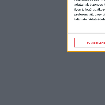
adatainak bizonyos k
ilyen jellegű adatke
preferenciáit, vagy v
található "Adatvéde
TOVÁBBI LEH