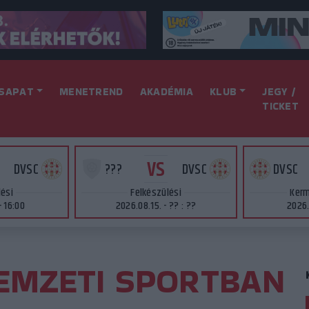
SAPAT
MENETREND
AKADÉMIA
KLUB
JEGY /
TICKET
VS
DVSC
???
DVSC
DVSC
lési
Felkészülési
Kerm
- 16:00
2026.08.15. - ?? : ??
2026.
NEMZETI SPORTBAN