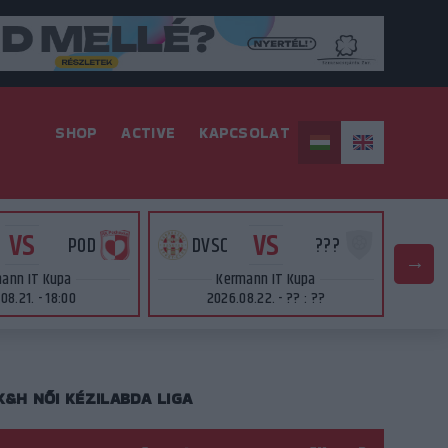
SHOP
ACTIVE
KAPCSOLAT
VS
VS
POD
DVSC
???
D
ann IT Kupa
Kermann IT Kupa
08.21. - 18:00
2026.08.22. - ?? : ??
K&H NŐI KÉZILABDA LIGA