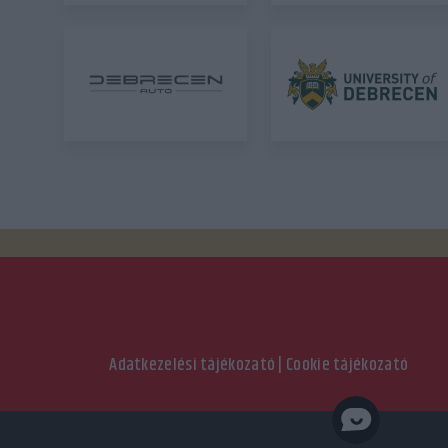
Adatkezelési tájékozató
|
Cookie tájékozató