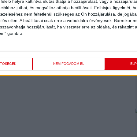
elelő helyre kattintva elutasíthatja a hozzájárulást, vagy a hozzájárul
iókhoz juthat, és megváltoztathatja beállításait.
Felhívjuk figyelmét, 
ezeléséhez nem feltétlenül szükséges az Ön hozzájárulása, de jogában 
zelés ellen. A beállításai csak erre a weboldalra érvényesek. Bármikor m
isszavonhatja hozzájárulását, ha visszatér erre az oldalra, és rákattint a
lem" gombra.
ETŐSÉGEK
NEM FOGADOM EL
EL