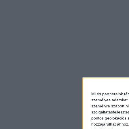
Mi és partnereink tá
személyes adatokat d
személyre szabott h
szolgáltatásfejleszté
pontos geolokációs a
hozzájárulhat ahhoz,