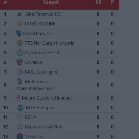
#
Csapat
GK
P
1
Alba Fehérvár KC
0
0
2
DVSC SKYLINE
0
0
3
Eszterházy SC
0
0
4
FTC-Rail Cargo Hungária
0
0
5
Győri Audi ETO KC
0
0
6
Kisvárda
0
0
7
MOL Esztergom
0
0
Motherson
8
0
0
Mosonmagyaróvár
9
Moyra-Budaörs Handball
0
0
10
MTK Budapest
0
0
11
NEKA
0
0
12
Szombathelyi KKA
0
0
13
Vasas SC
0
0