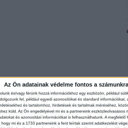
Az Ön adatainak védelme fontos a számunkr
rolunk és/vagy férünk hozzá információkhoz egy eszközön, például süti
olgozunk fel, például egyedi azonosítókat és standard információkat,
irdetésekhez és tartalomhoz, hirdetések és tartalmak méréséhez, kö
shez küld.
Az Ön engedélyével mi és a partnereink eszközleolvasásos m
datokat és azonosítási információkat is felhasználhatunk. A megfelelő h
 hogy mi és a 1733 partnereink a fent leírtak szerint adatkezelést vég