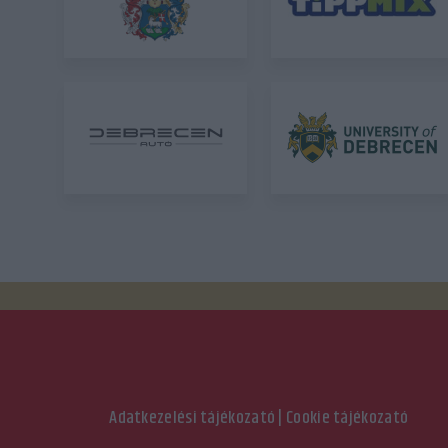
Adatkezelési tájékozató
|
Cookie tájékozató