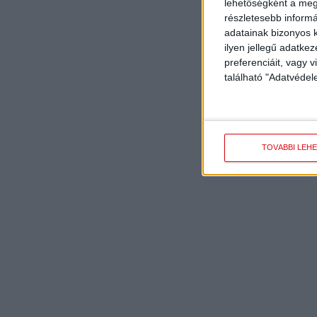
lehetőségként a megf
részletesebb informác
adatainak bizonyos k
ilyen jellegű adatke
preferenciáit, vagy v
található "Adatvéde
TOVÁBBI LEH