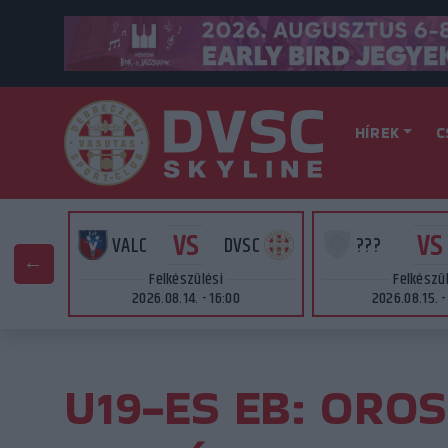
HÍREK
C
VS
VS
SC
VALC
DVSC
???
Felkészülési
Felkészü
2026.08.14. - 16:00
2026.08.15. -
U19-ES EB: ORO