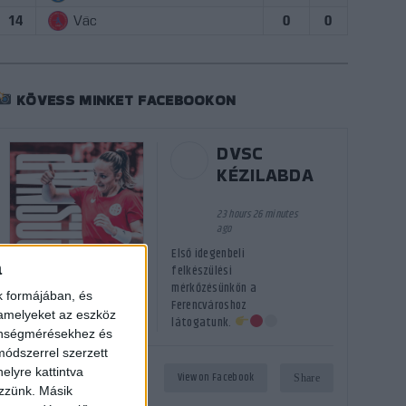
14
Vác
0
0
KÖVESS MINKET FACEBOOKON
DVSC
KÉZILABDA
23 hours 26 minutes
ago
Első idegenbeli
a
felkészülési
mérkőzésünkön a
k formájában, és
Ferencvároshoz
 amelyeket az eszköz
látogatunk.
zönségmérésekhez és
ódszerrel szerzett
elyre kattintva
60
1
View on Facebook
Share
ezzünk. Másik