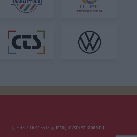
+36 70 627 5533
info@dvsckezilabda.hu