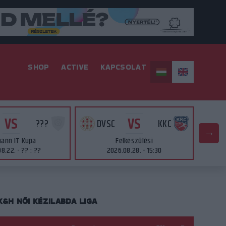
SHOP
ACTIVE
KAPCSOLAT
VS
VS
???
DVSC
KKC
ann IT Kupa
Felkészülési
8.22. - ?? : ??
2026.08.28. - 15:30
K&H NŐI KÉZILABDA LIGA