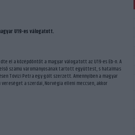
magyar U19-es válogatott.
zdte el a középdöntőt a magyar válogatott az U19-es Eb-n. A
m első számú várományosának tartott együttest, s hatalmas
zésen Tóvizi Petra egy gólt szerzett. Amennyiben a magyar
vereséget a szerdai, Norvégia elleni meccsen, akkor