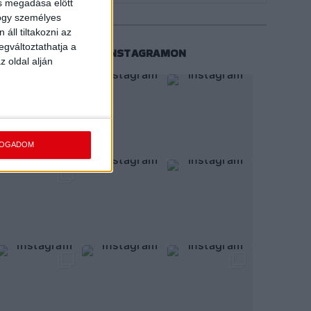
ás megadása előtt
hogy személyes
áll tiltakozni az
egváltoztathatja a
KÖVESS MINKET INSTAGRAMON
z oldal alján
FOGADOM