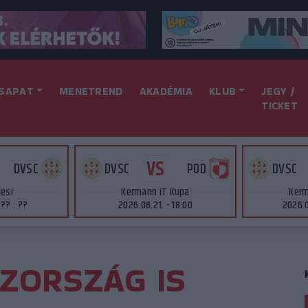
SAPAT
MENETREND
AKADÉMIA
KLUB
JEGY /
TICKET
VS
DVSC
DVSC
POD
DVSC
lési
Kermann IT Kupa
Kerm
 ?? : ??
2026.08.21. - 18:00
2026.0
SZORSZÁG IS