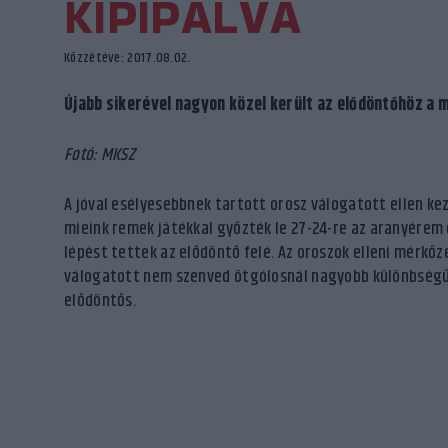
KIPIPÁLVA
Közzétéve: 2017.08.02.
Újabb sikerével nagyon közel került az elődöntőhöz a 
Fotó: MKSZ
A jóval esélyesebbnek tartott orosz válogatott ellen ke
mieink remek játékkal győzték le 27-24-re az aranyére
lépést tettek az elődöntő felé. Az oroszok elleni mérkő
válogatott nem szenved ötgólosnál nagyobb különbségű 
elődöntős.