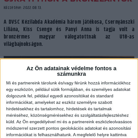
Közzétéve: 2022.08.13.
A DVSC Kézilabda Akadémia három játékosa, Csernyánszki
Liliána, Kiss Csenge és Panyi Anna is tagja volt a
bronzérmes magyar válogatottnak az U18-as
világbajnokságon.
Az Ön adatainak védelme fontos a
számunkra
Mi és partnereink tárolunk és/vagy férünk hozzá információkhoz
egy eszközön, például sütik formájában, és személyes adatokat
dolgozunk fel, például egyedi azonosítókat és standard
információkat, amelyeket az eszköz személyre szabott
hirdetésekhez és tartalomhoz, hirdetések és tartalmak
méréséhez, közönségmérésekhez és szolgáltatásfejlesztéshez
küld.
Az Ön engedélyével mi és a partnereink eszközleolvasásos
módszerrel szerzett pontos geolokációs adatokat és azonosítási
Fotó: Kovács Anikó (IHF)
információkat is felhasználhatunk. A megfelelő helyre kattintva