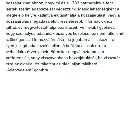
hozzájárulhat ahhoz, hogy mi és a 1733 partnereink a fent
A nemzeti csapat a csoportban legyőzte Argentínát,
leírtak szerint adatkezelést végezzünk. Másik lehetőségként a
Spanyolországot és Franciaországot is, a középdöntőben
megfelelő helyre kattintva elutasíthatja a hozzájárulást, vagy a
Brazíliát és Norvégiát, így következett az Egyiptom elleni
hozzájárulás megadása előtt részletesebb információkhoz
negyeddöntő. Az afrikai együttessel szemben ötgólos
juthat, és megváltoztathatja beállításait.
Felhívjuk figyelmét,
hogy személyes adatainak bizonyos kezeléséhez nem feltétlenül
győzelmet arattak a mieink, ám az elődöntőben Dél-Korea
szükséges az Ön hozzájárulása, de jogában áll tiltakozni az
megállította az addig veretlen magyar válogatottat. A
ilyen jellegű adatkezelés ellen. A beállításai csak erre a
bronzmérkőzésen aztán sikerült javítani, a sírból hozták
weboldalra érvényesek. Bármikor megváltoztathatja a
vissza a meccset Cseriék és végül egy góllal legyőzték
preferenciáit, vagy visszavonhatja hozzájárulását, ha visszatér
Hollandiát!
erre az oldalra, és rákattint az oldal alján található
"Adatvédelem" gombra.
A magyar válogatott második legeredményesebb játékosa,
Csernyánszki Liliána volt, aki nyolc mérkőzésen harminchat
gólt szerzett.
– Rengeteget készültünk erre a világbajnokságra, szerettünk
volna minél jobb helyezést elérni. Sajnos Dél-Korea ellen sokat
hibáztunk, az ellenfél pedig kihasználta ezeket. Nagyon fájt
az a vereség, hiszen döntőt szerettünk volna játszani, de