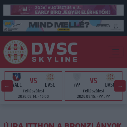
VS
VS
VALC
DVSC
???
DVSC
Felkészülési
Felkészülési
2026.08.14. - 16:00
2026.08.15. - ?? : ??
ÚJRA ITTHON A BRONZLÁNYOK