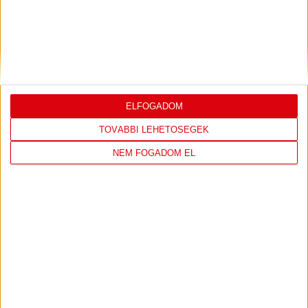
Csernyánszki Liliána és Panyi Anna a jövő hétre egyéni
edzéstervet kapott, aztán később csatlakoznak a DVSC
SCHAEFFLER felnőtt csapatához.
K&H NŐI KÉZILABDA LIGA
#
Csapat
GK
P
ELFOGADOM
1
Alba Fehérvár KC
0
0
2
DVSC SKYLINE
0
0
TOVÁBBI LEHETŐSÉGEK
3
Eszterházy SC
0
0
NEM FOGADOM EL
4
FTC-Rail Cargo Hungária
0
0
5
Győri Audi ETO KC
0
0
6
Kisvárda
0
0
7
MOL Esztergom
0
0
8
Motherson Mosonmagyaróvár
0
0
9
Moyra-Budaörs Handball
0
0
10
MTK Budapest
0
0
11
NEKA
0
0
12
Szombathelyi KKA
0
0