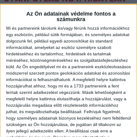
IFIK
Az Ön adatainak védelme fontos a
Közzétéve: 2017.10.16.
számunkra
Mi és partnereink tárolunk és/vagy férünk hozzá információkhoz
Az ifjúsági csapat továbbra is százszázalékos, a serdülők
egy eszközön, például sütik formájában, és személyes adatokat
viszont elszenvedték első vereségüket a az I. osztályú
dolgozunk fel, például egyedi azonosítókat és standard
utánpótlás bajnokságban.
információkat, amelyeket az eszköz személyre szabott
hirdetésekhez és tartalomhoz, hirdetések és tartalmak
méréséhez, közönségmérésekhez és szolgáltatásfejlesztéshez
A remekül harcoló debreceni serdülőcsapat a meccs nagy
küld.
Az Ön engedélyével mi és a partnereink eszközleolvasásos
részében üldözte a fővárosiakat, akik végül magabiztosan
módszerrel szerzett pontos geolokációs adatokat és azonosítási
szerezték meg a két pontot. Az ifjúságiak találkozóján
információkat is felhasználhatunk. A megfelelő helyre kattintva
viszont a DVSC-TVP dominált, Vida Gergő tanítványai
hozzájárulhat ahhoz, hogy mi és a 1733 partnereink a fent
megszerezték ötödik győzelmüket.
leírtak szerint adatkezelést végezzünk. Másik lehetőségként a
megfelelő helyre kattintva elutasíthatja a hozzájárulást, vagy a
hozzájárulás megadása előtt részletesebb információkhoz
FOTÓK (VÁMOSI RÓBERT)
juthat, és megváltoztathatja beállításait.
Felhívjuk figyelmét,
LEÁNY, SERDÜLŐ, I. OSZTÁLY, KELET, 5. FORDULÓ
hogy személyes adatainak bizonyos kezeléséhez nem feltétlenül
szükséges az Ön hozzájárulása, de jogában áll tiltakozni az
DVSC-TVP–MTK BUDAPEST 31–36
(8–13)
ilyen jellegű adatkezelés ellen. A beállításai csak erre a
DVSC
: Burai K., Bágyi S., Mirkó A. (kapusok) – Drabik P. 1, Galsai