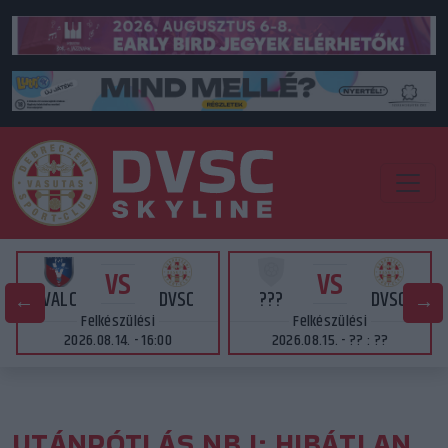
VS
VS
VALC
DVSC
???
DVSC
Felkészülési
Felkészülési
2026.08.14. - 16:00
2026.08.15. - ?? : ??
UTÁNPÓTLÁS NB I: HIBÁTLAN