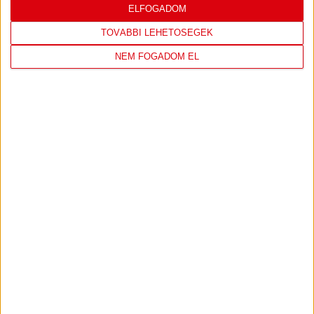
ELFOGADOM
TOVÁBBI LEHETŐSÉGEK
NEM FOGADOM EL
DVSC KÉZILABDA
JELENLEG ITT VAN: ELEK GYULA ARÉNA
1 day 13 hours ago
Felkészülés:
FTC-Toyota Kovács
298
7
View on Facebook
Share
KÖVESS MINKET INSTAGRAMON