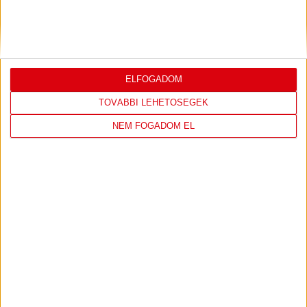
KÖVESS MINKET FACEBOOKON
ELFOGADOM
TOVÁBBI LEHETŐSÉGEK
NEM FOGADOM EL
DVSC KÉZILABDA
JELENLEG ITT VAN: ELEK GYULA ARÉNA
1 day 12 hours ago
Felkészülés:
FTC-Toyota Kovács