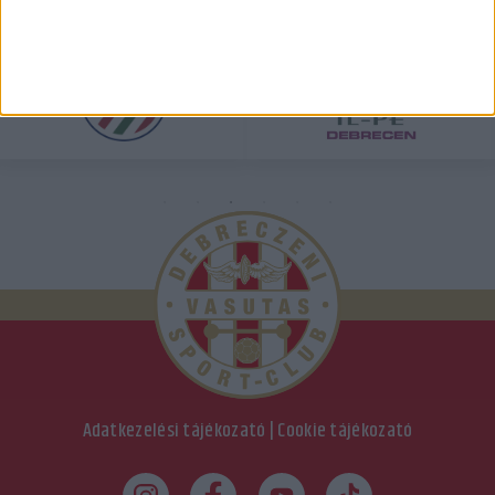
Adatkezelési tájékozató
|
Cookie tájékozató