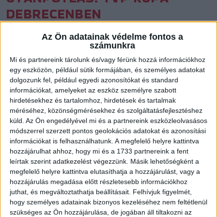
DEBRECENBEN
Közzétéve: 2017.08.15.
Az Ön adatainak védelme fontos a
számunkra
Csütörtökön és pénteken ragos ifjúsági és serdülő
Mi és partnereink tárolunk és/vagy férünk hozzá információkhoz
felkészülési tornát rendez a DVSC-TVP.
egy eszközön, például sütik formájában, és személyes adatokat
dolgozunk fel, például egyedi azonosítókat és standard
információkat, amelyeket az eszköz személyre szabott
Mindkét korosztályban négy-négy csapat vesz részt a TVP
hirdetésekhez és tartalomhoz, hirdetések és tartalmak
Kupán, amelynek a Hódos Imre Sportcsarnok és az Oláh Gábor
méréséhez, közönségmérésekhez és szolgáltatásfejlesztéshez
utca Sportcsarnok ad otthont. Az ifjúságiaknál az FTC a NEKA
küld.
Az Ön engedélyével mi és a partnereink eszközleolvasásos
módszerrel szerzett pontos geolokációs adatokat és azonosítási
és a Vác, a serdülőknél az FTC, az MTK és a Dunaújvárosi KKA
információkat is felhasználhatunk. A megfelelő helyre kattintva
lesz a házigazda DVSC-TVP ellenfele.
hozzájárulhat ahhoz, hogy mi és a 1733 partnereink a fent
leírtak szerint adatkezelést végezzünk. Másik lehetőségként a
A TVP Kupa minden mérkőzése ingyen megtekinthető!
megfelelő helyre kattintva elutasíthatja a hozzájárulást, vagy a
hozzájárulás megadása előtt részletesebb információkhoz
juthat, és megváltoztathatja beállításait.
Felhívjuk figyelmét,
A TVP KUPA PROGRAMJA
hogy személyes adatainak bizonyos kezeléséhez nem feltétlenül
szükséges az Ön hozzájárulása, de jogában áll tiltakozni az