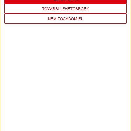
TOVÁBBI LEHETŐSÉGEK
NEM FOGADOM EL
DVSC KÉZILABDA
JELENLEG ITT VAN: HÓDOS IMRE
RENDEZVÉNYCSARNOK
1 day 2 hours ago
Felkészülés:
CSM Slatina
135
1
View on Facebook
Share
KÖVESS MINKET INSTAGRAMON