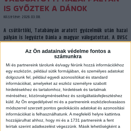
IS GYŐZTEK A DÁNOK
Közzétéve: 2026.03.08.
A csütörtöki, Tatabányán aratott győzelmük után hazai
pályán is legyőzte Dánia a magyar válogatottat. A DVSC
SCHAEFFLER mindkét játékosa pályára lépett, Tóvizi Petra
két, Petrus Mirtill egy gólt szerzett.
Az Ön adatainak védelme fontos a
számunkra
Mi és partnereink tárolunk és/vagy férünk hozzá információkhoz
egy eszközön, például sütik formájában, és személyes adatokat
dolgozunk fel, például egyedi azonosítókat és standard
információkat, amelyeket az eszköz személyre szabott
hirdetésekhez és tartalomhoz, hirdetések és tartalmak
méréséhez, közönségmérésekhez és szolgáltatásfejlesztéshez
küld.
Az Ön engedélyével mi és a partnereink eszközleolvasásos
módszerrel szerzett pontos geolokációs adatokat és azonosítási
információkat is felhasználhatunk. A megfelelő helyre kattintva
hozzájárulhat ahhoz, hogy mi és a 1731 partnereink a fent
leírtak szerint adatkezelést végezzünk. Másik lehetőségként a