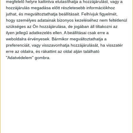
megfelelő helyre kattintva elutasíthatja a hozzájárulást, vagy a
hozzájárulás megadása előtt részletesebb információkhoz
Csütörtökön Tatabányán szoros mérkőzésen végül két góllal
juthat, és megváltoztathatja beállításait.
Felhívjuk figyelmét,
győztek a dánok a magyar válogatott ellen az Eurokupa harmadik
hogy személyes adatainak bizonyos kezeléséhez nem feltétlenül
fordulójában.
szükséges az Ön hozzájárulása, de jogában áll tiltakozni az
A visszavágón is jobban kezdtek az északiak, hamar 5-1-es
ilyen jellegű adatkezelés ellen. A beállításai csak erre a
vezetésre tettek szert. A folytatásban sem sokat változott a
weboldalra érvényesek. Bármikor megváltoztathatja a
mérkőzés képe, a mieinknehezen tudták feltörni a dán
preferenciáit, vagy visszavonhatja hozzájárulását, ha visszatér
erre az oldalra, és rákattint az oldal alján található
védekezést, vagy ha sikerült, Christensen kapus hárított. Petrus
"Adatvédelem" gombra.
Mirtill szép gólt szerzett az első játékrészben, amelynek végén
14-7-re vezettek a hazaiak. A második harminc perc nagy
rohammal kezdődött, tíz perc alatt sikerült meglőni az egész
első félidei termést (hét gól), igaz a dánok is szereztek tizet.
Tóvizi Petra két góllal zárta a mérkőzést, amelyen
magabiztosan, 31-22-re győzött Helle Thomsen csapata.
EURÓKUPA, B-CSOPORT, 4. FORDULÓ
DÁNIA–MAGYARORSZÁG
31–22 (14–7)
Svendborg, 4000 néző. V: Picard, Vauchez (franciák)
DÁNIA
: Christensen – Jensen Östergaard 1, K. Jörgensen 8 (4), A.M.