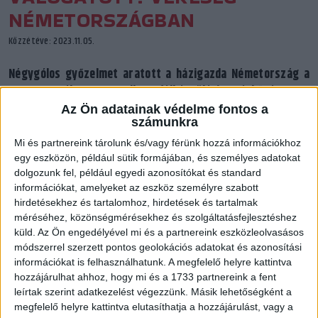
NÉMETORSZÁGBAN
Közzétéve: 2023.11.05.
Négygólos győzelmet aratott a házigazda Németország a
magyar válogatott ellen félkészülési mérkőzésen a
müncheni Olympiahalleban. Vámos négy gólt lőtt, Füzi-Tóvizi
Az Ön adatainak védelme fontos a
számunkra
és Töpfner is pályára lépett.
Mi és partnereink tárolunk és/vagy férünk hozzá információkhoz
egy eszközön, például sütik formájában, és személyes adatokat
dolgozunk fel, például egyedi azonosítókat és standard
információkat, amelyeket az eszköz személyre szabott
hirdetésekhez és tartalomhoz, hirdetések és tartalmak
méréséhez, közönségmérésekhez és szolgáltatásfejlesztéshez
küld.
Az Ön engedélyével mi és a partnereink eszközleolvasásos
módszerrel szerzett pontos geolokációs adatokat és azonosítási
információkat is felhasználhatunk. A megfelelő helyre kattintva
hozzájárulhat ahhoz, hogy mi és a 1733 partnereink a fent
leírtak szerint adatkezelést végezzünk. Másik lehetőségként a
megfelelő helyre kattintva elutasíthatja a hozzájárulást, vagy a