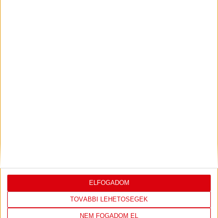
Kiállítások:
8, ill. 6 perc
Hétméteresek:
2/1, ill. 6/4
K&H NŐI KÉZILABDA LIGA
#
Csapat
GK
P
1
Alba Fehérvár KC
0
0
2
DVSC SKYLINE
0
0
3
Eszterházy SC
0
0
4
FTC-Rail Cargo Hungária
0
0
5
Győri Audi ETO KC
0
0
6
Kisvárda
0
0
7
MOL Esztergom
0
0
8
Motherson Mosonmagyaróvár
0
0
9
Moyra-Budaörs Handball
0
0
10
MTK Budapest
0
0
ELFOGADOM
11
NEKA
0
0
TOVÁBBI LEHETŐSÉGEK
12
Szombathelyi KKA
0
0
NEM FOGADOM EL
13
Vasas SC
0
0