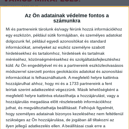
Közzétéve: 2022.02.15.
Az Ön adatainak védelme fontos a
Újabb tehetséges fiatal játékosunk kötelezte el magát
számunkra
hosszú távra klubunkhoz.
Mi és partnereink tárolunk és/vagy férünk hozzá információkhoz
egy eszközön, például sütik formájában, és személyes adatokat
dolgozunk fel, például egyedi azonosítókat és standard
információkat, amelyeket az eszköz személyre szabott
hirdetésekhez és tartalomhoz, hirdetések és tartalmak
méréséhez, közönségmérésekhez és szolgáltatásfejlesztéshez
küld.
Az Ön engedélyével mi és a partnereink eszközleolvasásos
módszerrel szerzett pontos geolokációs adatokat és azonosítási
információkat is felhasználhatunk. A megfelelő helyre kattintva
hozzájárulhat ahhoz, hogy mi és a 1733 partnereink a fent
leírtak szerint adatkezelést végezzünk. Másik lehetőségként a
megfelelő helyre kattintva elutasíthatja a hozzájárulást, vagy a
hozzájárulás megadása előtt részletesebb információkhoz
juthat, és megváltoztathatja beállításait.
Felhívjuk figyelmét,
hogy személyes adatainak bizonyos kezeléséhez nem feltétlenül
A 18 éves, junior Európa-bajnok balszélső tavaly nyáron került
szükséges az Ön hozzájárulása, de jogában áll tiltakozni az
Debrecenbe a Nemzeti Kézilabda Akadémiáról, követte
ilyen jellegű adatkezelés ellen. A beállításai csak erre a