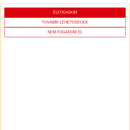
ELFOGADOM
TOVÁBBI LEHETŐSÉGEK
NEM FOGADOM EL
DVSC KÉZILABDA
JELENLEG ITT VAN: ELEK GYULA ARÉNA
2 days 17 hours ago
Felkészülés:
FTC-Toyota Kovács
339
8
View on Facebook
Share