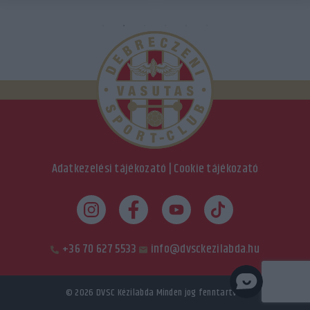
Adatkezelési tájékozató
|
Cookie tájékozató
+36 70 627 5533
info@dvsckezilabda.hu
© 2026
DVSC Kézilabda
Minden jog fenntartva.