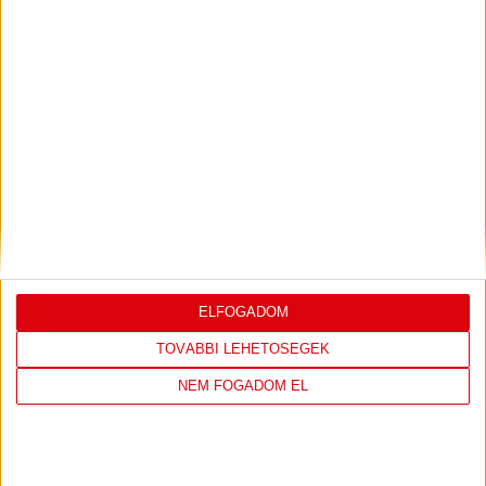
Debrecenben eltöltött évekkel hozzájárulhatott a válogatott
kézilabdázó fejlődéséhez és karrierjének sikerességéhez.
ELFOGADOM
TOVÁBBI LEHETŐSÉGEK
K&H NŐI KÉZILABDA LIGA
NEM FOGADOM EL
#
Csapat
GK
P
1
Alba Fehérvár KC
0
0