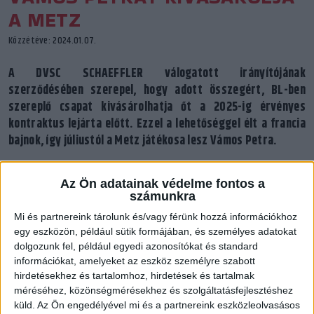
A METZ
Közzétéve: 2024.01.07.
A DVSC SCHAEFFLER válogatott irányítójának
szerződésében szerepel, hogy adott összegért, BL-ben
szereplő csapat kivásárolhatja őt a 2025-ig érvényes
kontraktus lejárta előtt. Ezzel a lehetőséggel élt a francia
bajnok, így júliustól a Metz játékosa lesz Vámos Petra.
Az Ön adatainak védelme fontos a
számunkra
Mi és partnereink tárolunk és/vagy férünk hozzá információkhoz
egy eszközön, például sütik formájában, és személyes adatokat
dolgozunk fel, például egyedi azonosítókat és standard
információkat, amelyeket az eszköz személyre szabott
hirdetésekhez és tartalomhoz, hirdetések és tartalmak
méréséhez, közönségmérésekhez és szolgáltatásfejlesztéshez
küld.
Az Ön engedélyével mi és a partnereink eszközleolvasásos