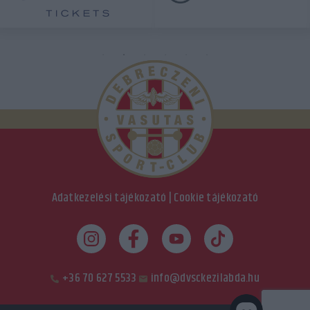
Adatkezelési tájékozató
|
Cookie tájékozató
+36 70 627 5533
info@dvsckezilabda.hu