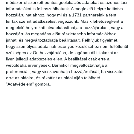
módszerrel szerzett pontos geolokációs adatokat és azonosítási
információkat is felhasználhatunk. A megfelelő helyre kattintva
hozzájárulhat ahhoz, hogy mi és a 1731 partnereink a fent
Valósággal berobbant a magyar felnőtt kézilabdába Vámos
leírtak szerint adatkezelést végezzünk. Másik lehetőségként a
Petra 2019-ben. A NEKA-ról érkező tehetség szeptemberben
megfelelő helyre kattintva elutasíthatja a hozzájárulást, vagy a
játszotta első NB I-es meccsét a DVSC SCHAEFFLER csapatában,
hozzájárulás megadása előtt részletesebb információkhoz
decemberben pedig már ott volt a Japánban rendezett
juthat, és megváltoztathatja beállításait.
Felhívjuk figyelmét,
világbajnokságon a magyar válogatott tagjaként. Mára
hogy személyes adatainak bizonyos kezeléséhez nem feltétlenül
egyértelműen ő a nemzeti együttes első számú
szükséges az Ön hozzájárulása, de jogában áll tiltakozni az
ilyen jellegű adatkezelés ellen. A beállításai csak erre a
játékmestere, akit Európa élklubjai is szívesen látnának
weboldalra érvényesek. Bármikor megváltoztathatja a
keretükben. Vámos Petra legutóbbi szerződésébe bekerült
preferenciáit, vagy visszavonhatja hozzájárulását, ha visszatér
egy záradék, mely szerint BL-ben szereplő csapat, egy adott
erre az oldalra, és rákattint az oldal alján található
összegért kivásárolhatja szerződéséből a játékost, erre
"Adatvédelem" gombra.
került most sor. A Metz 3 évre szerződteti a magyar
válogatott irányítót.
„Hónapok óta folyt az egyeztetés az átigazolásommal
kapcsolatban, s végül most jutottunk el idáig – fogalmazott a
Piros-Fehér Podcast vasárnap esti adásában Vámos Petra (az
adás itt megtekinthető: