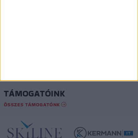
KÖVESS MINKET INSTAGRAMON
View on Instagram
TÁMOGATÓINK
ÖSSZES TÁMOGATÓNK