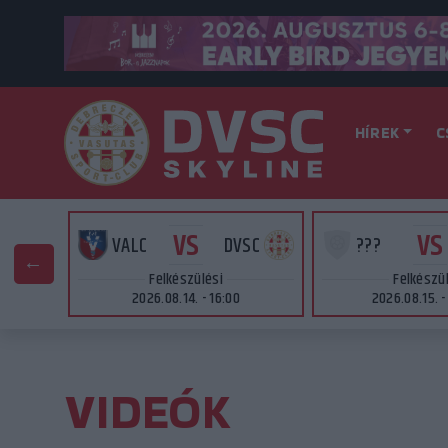
HÍREK
C
VS
VS
SC
VALC
DVSC
???
Felkészülési
Felkészü
2026.08.14. - 16:00
2026.08.15. -
VIDEÓK