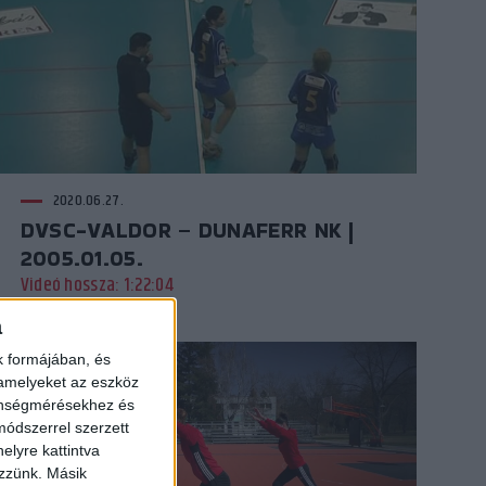
2020.06.27.
DVSC-VALDOR – DUNAFERR NK |
2005.01.05.
Videó hossza: 1:22:04
a
k formájában, és
 amelyeket az eszköz
zönségmérésekhez és
ódszerrel szerzett
elyre kattintva
ezzünk. Másik