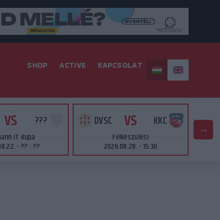
SHOP
ACTIVE
KAPCSOLAT
VS
VS
???
DVSC
KKC
ann IT Kupa
Felkészülési
8.22. - ?? : ??
2026.08.28. - 15:30