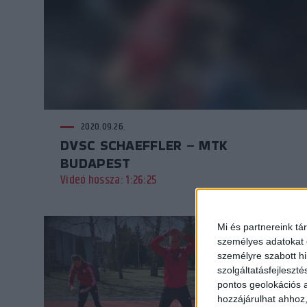
2020.09.26.
DVSC SCHAEFFLER – MTK
BUDAPEST
Videó hossza: 1:26:25
Mi és partnereink tá
személyes adatokat d
személyre szabott h
szolgáltatásfejleszté
pontos geolokációs a
hozzájárulhat ahhoz,