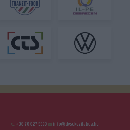
+36 70 627 5533
info@dvsckezilabda.hu