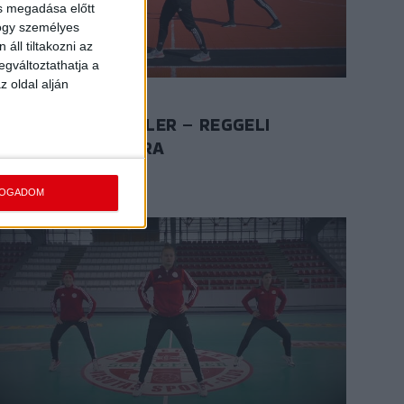
ás megadása előtt
hogy személyes
áll tiltakozni az
egváltoztathatja a
z oldal alján
2020.06.27.
DVSC SCHAEFFLER – REGGELI
TORNA – 14. ÓRA
Videó hossza: 5:38
FOGADOM