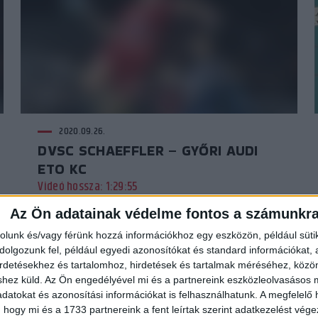
2020.09.26.
DVSC SCHAEFFLER – GYŐRI AUDI
ETO KC
Videó hossza: 1:29:55
Az Ön adatainak védelme fontos a számunkr
rolunk és/vagy férünk hozzá információkhoz egy eszközön, például süti
olgozunk fel, például egyedi azonosítókat és standard információkat,
irdetésekhez és tartalomhoz, hirdetések és tartalmak méréséhez, kö
shez küld.
Az Ön engedélyével mi és a partnereink eszközleolvasásos m
datokat és azonosítási információkat is felhasználhatunk. A megfelelő h
 hogy mi és a 1733 partnereink a fent leírtak szerint adatkezelést vég