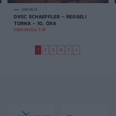
2020.06.27.
DVSC SCHAEFFLER – REGGELI
TORNA – 10. ÓRA
Videó hossza: 5:39
1
2
3
4
5
»