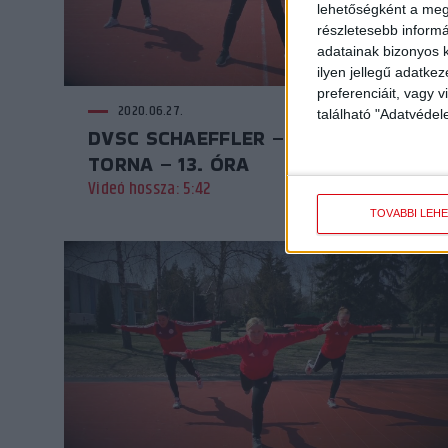
lehetőségként a megf
részletesebb informác
adatainak bizonyos k
ilyen jellegű adatke
preferenciáit, vagy v
2020.06.27.
található "Adatvéde
DVSC SCHAEFFLER – REGGELI
TORNA – 13. ÓRA
Videó hossza: 5:42
TOVÁBBI LEH