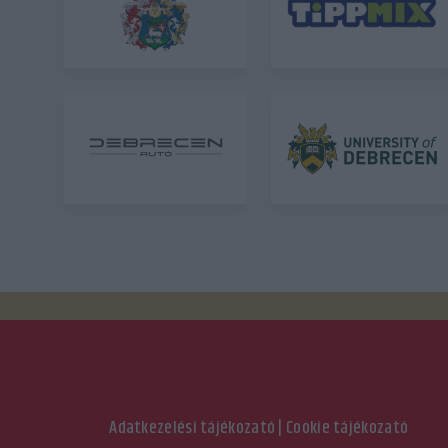
Adatkezelési tájékozató
|
Cookie tájékozató