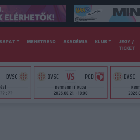
SAPAT
MENETREND
AKADÉMIA
KLUB
JEGY /
TICKET
VS
DVSC
DVSC
POD
DVSC
lési
Kermann IT Kupa
Kerm
 ?? : ??
2026.08.21. - 18:00
2026.0