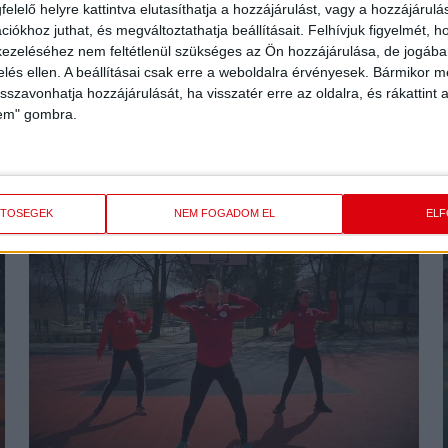
elelő helyre kattintva elutasíthatja a hozzájárulást, vagy a hozzájárul
iókhoz juthat, és megváltoztathatja beállításait.
Felhívjuk figyelmét, 
ezeléséhez nem feltétlenül szükséges az Ön hozzájárulása, de jogában 
zelés ellen. A beállításai csak erre a weboldalra érvényesek. Bármikor m
isszavonhatja hozzájárulását, ha visszatér erre az oldalra, és rákattint a
2020.06.27.
lem" gombra.
DVSC SCHAEFFLER – REGGELI
TORNA – 12. ÓRA
Videó hossza: 5:35
ETŐSÉGEK
NEM FOGADOM EL
EL