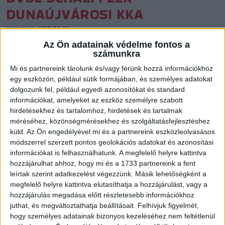
DUNAÚJVÁROSI KKA
Közzétéve: 2020.06.27.
Az Ön adatainak védelme fontos a
számunkra
Mi és partnereink tárolunk és/vagy férünk hozzá információkhoz
egy eszközön, például sütik formájában, és személyes adatokat
dolgozunk fel, például egyedi azonosítókat és standard
információkat, amelyeket az eszköz személyre szabott
hirdetésekhez és tartalomhoz, hirdetések és tartalmak
méréséhez, közönségmérésekhez és szolgáltatásfejlesztéshez
küld.
Az Ön engedélyével mi és a partnereink eszközleolvasásos
módszerrel szerzett pontos geolokációs adatokat és azonosítási
információkat is felhasználhatunk. A megfelelő helyre kattintva
hozzájárulhat ahhoz, hogy mi és a 1733 partnereink a fent
leírtak szerint adatkezelést végezzünk. Másik lehetőségként a
megfelelő helyre kattintva elutasíthatja a hozzájárulást, vagy a
hozzájárulás megadása előtt részletesebb információkhoz
juthat, és megváltoztathatja beállításait.
Felhívjuk figyelmét,
hogy személyes adatainak bizonyos kezeléséhez nem feltétlenül