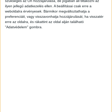
szükséges az Ön hozzájárulása, de jogában áll tiltakozni az
ilyen jellegű adatkezelés ellen. A beállításai csak erre a
weboldalra érvényesek. Bármikor megváltoztathatja a
preferenciáit, vagy visszavonhatja hozzájárulását, ha visszatér
erre az oldalra, és rákattint az oldal alján található
"Adatvédelem" gombra.
K&H NŐI KÉZILABDA LIGA
#
Csapat
GK
P
1
Alba Fehérvár KC
0
0
2
DVSC SKYLINE
0
0