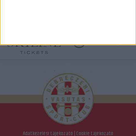
TÁMOGATÓINK
ÖSSZES TÁMOGATÓNK
Adatkezelési tájékozató
|
Cookie tájékozató