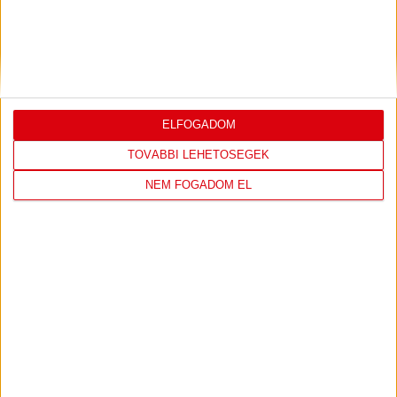
ELFOGADOM
TOVÁBBI LEHETŐSÉGEK
NEM FOGADOM EL
DVSC KÉZILABDA
17 hours 20 minutes ago