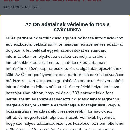
Közzétéve: 2020.06.27.
Az Ön adatainak védelme fontos a
számunkra
Mi és partnereink tárolunk és/vagy férünk hozzá információkhoz
egy eszközön, például sütik formájában, és személyes adatokat
dolgozunk fel, például egyedi azonosítókat és standard
információkat, amelyeket az eszköz személyre szabott
hirdetésekhez és tartalomhoz, hirdetések és tartalmak
méréséhez, közönségmérésekhez és szolgáltatásfejlesztéshez
küld.
Az Ön engedélyével mi és a partnereink eszközleolvasásos
módszerrel szerzett pontos geolokációs adatokat és azonosítási
információkat is felhasználhatunk. A megfelelő helyre kattintva
hozzájárulhat ahhoz, hogy mi és a 1733 partnereink a fent
leírtak szerint adatkezelést végezzünk. Másik lehetőségként a
megfelelő helyre kattintva elutasíthatja a hozzájárulást, vagy a
hozzájárulás megadása előtt részletesebb információkhoz
juthat, és megváltoztathatja beállításait.
Felhívjuk figyelmét,
hogy személyes adatainak bizonyos kezeléséhez nem feltétlenül
szükséges az Ön hozzájárulása, de jogában áll tiltakozni az