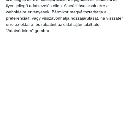
ilyen jellegű adatkezelés ellen. A beállításai csak erre a
weboldalra érvényesek. Bármikor megváltoztathatja a
preferenciáit, vagy visszavonhatja hozzájárulását, ha visszatér
erre az oldalra, és rákattint az oldal alján található
"Adatvédelem" gombra.
K&H NŐI KÉZILABDA LIGA
#
Csapat
GK
P
1
Alba Fehérvár KC
0
0
2
DVSC SKYLINE
0
0
3
Eszterházy SC
0
0