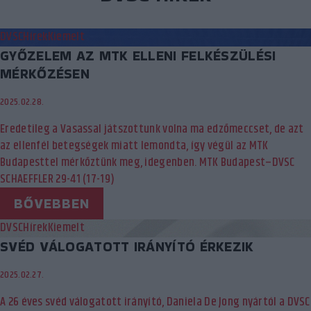
DVSC
Hírek
Kiemelt
GYŐZELEM AZ MTK ELLENI FELKÉSZÜLÉSI
MÉRKŐZÉSEN
2025.02.28.
Eredetileg a Vasassal játszottunk volna ma edzőmeccset, de azt
az ellenfél betegségek miatt lemondta, így végül az MTK
Budapesttel mérkőztünk meg, idegenben. MTK Budapest–DVSC
SCHAEFFLER 29-41 (17-19)
BŐVEBBEN
DVSC
Hírek
Kiemelt
SVÉD VÁLOGATOTT IRÁNYÍTÓ ÉRKEZIK
2025.02.27.
A 26 éves svéd válogatott irányító, Daniela De Jong nyártól a DVSC