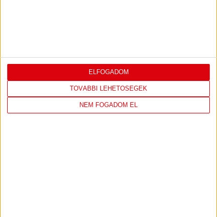
2025.01.29.
Nyártól újabb francia világbajnok játékosa lesz a DVSC
SCHAEFFLER-nek. A jobbszélső Alicia Toublanc a román Valcea
együttesétől érkezik.
BŐVEBBEN
ELFOGADOM
«
1
...
12
13
14
15
16
17
18
19
20
21
TOVÁBBI LEHETŐSÉGEK
NEM FOGADOM EL
IRATKOZZ FEL
A
HÍRLEVELÜNKRE!
FELIRATKOZOM