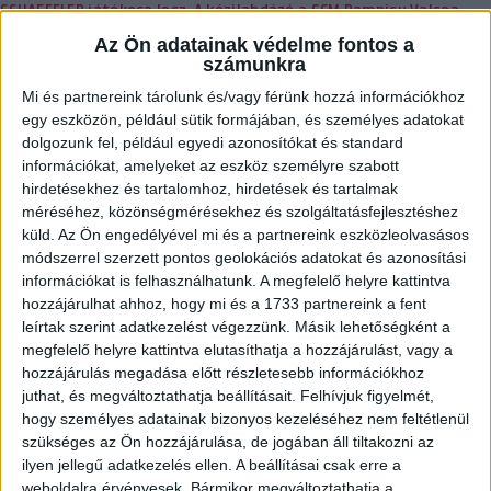
SCHAEFFLER játékosa lesz. A kézilabdázó a SCM Ramnicu Valcea
együttesétől érkezik és kétéves szerződést írt alá.
Az Ön adatainak védelme fontos a
számunkra
BŐVEBBEN
Mi és partnereink tárolunk és/vagy férünk hozzá információkhoz
DVSC
Hírek
Kiemelt
egy eszközön, például sütik formájában, és személyes adatokat
JÓ HELYRE KERÜLT A KAPPA ADOMÁNYA
dolgozunk fel, például egyedi azonosítókat és standard
információkat, amelyeket az eszköz személyre szabott
2025.02.25.
hirdetésekhez és tartalomhoz, hirdetések és tartalmak
méréséhez, közönségmérésekhez és szolgáltatásfejlesztéshez
A DVSC SCHAEFFLER és a DVSC Kézilabda Akadémia hivatalos
küld.
Az Ön engedélyével mi és a partnereink eszközleolvasásos
támogatója, a Kappa több mint százezer forint összértékű
módszerrel szerzett pontos geolokációs adatokat és azonosítási
sportruházati terméket adományozott egy rászoruló családnak a
információkat is felhasználhatunk. A megfelelő helyre kattintva
hozzájárulhat ahhoz, hogy mi és a 1733 partnereink a fent
Tündérkör Alapítvány közreműködésével.
leírtak szerint adatkezelést végezzünk. Másik lehetőségként a
BŐVEBBEN
megfelelő helyre kattintva elutasíthatja a hozzájárulást, vagy a
hozzájárulás megadása előtt részletesebb információkhoz
DVSC
Hírek
Kiemelt
juthat, és megváltoztathatja beállításait.
Felhívjuk figyelmét,
GÓLGAZDAG MECCS ÉS GYŐZELEM
hogy személyes adatainak bizonyos kezeléséhez nem feltétlenül
szükséges az Ön hozzájárulása, de jogában áll tiltakozni az
2025.02.22.
ilyen jellegű adatkezelés ellen. A beállításai csak erre a
weboldalra érvényesek. Bármikor megváltoztathatja a