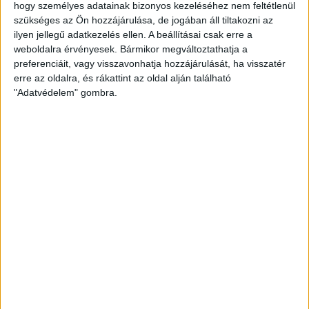
hogy személyes adatainak bizonyos kezeléséhez nem feltétlenül
2019.02.01.
szükséges az Ön hozzájárulása, de jogában áll tiltakozni az
ilyen jellegű adatkezelés ellen. A beállításai csak erre a
A dán irányító családi okok miatt döntött a váltás mellett. Lotte
weboldalra érvényesek. Bármikor megváltoztathatja a
Grigel bár nagyon jól…
preferenciáit, vagy visszavonhatja hozzájárulását, ha visszatér
erre az oldalra, és rákattint az oldal alján található
BŐVEBBEN
"Adatvédelem" gombra.
Kiemelt
Klub
Tudósítás
SZÉGYENKEZÉSRE SEMMI OK
2019.01.30.
Remek kezdés után, érvényesült a papírforma, a Siófok 6 góllal
nyert a Hódosban. Álomszerűen indult…
BŐVEBBEN
Beharangozó
Kiemelt
Klub
TOVÁBB A PÉNTEKI LENDÜLETTEL!
2019.01.29.