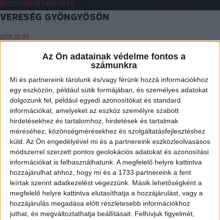
Kiemelt
Klub
Tudósítás
VERESÉG GYÖNGYÖSÖN
2019.02.05.
Gyenge első harminc perc után a második félidőben már rendben
Az Ön adatainak védelme fontos a
számunkra
volt a védekezés. „Mi folyik…
Mi és partnereink tárolunk és/vagy férünk hozzá információkhoz
BŐVEBBEN
egy eszközön, például sütik formájában, és személyes adatokat
Beharangozó
Kiemelt
Klub
dolgozunk fel, például egyedi azonosítókat és standard
információkat, amelyeket az eszköz személyre szabott
A JUNIOR VÁLOGATOTT ELLEN JÁTSZUNK
hirdetésekhez és tartalomhoz, hirdetések és tartalmak
méréséhez, közönségmérésekhez és szolgáltatásfejlesztéshez
2019.02.04.
küld.
Az Ön engedélyével mi és a partnereink eszközleolvasásos
módszerrel szerzett pontos geolokációs adatokat és azonosítási
A DVSC SCHAEFFLER kedden Gyöngyösön játszik hivatalos
információkat is felhasználhatunk. A megfelelő helyre kattintva
felkészülési mérkőzést a fiatalokkal. A Békéscsaba elleni jövő…
hozzájárulhat ahhoz, hogy mi és a 1733 partnereink a fent
BŐVEBBEN
leírtak szerint adatkezelést végezzünk. Másik lehetőségként a
megfelelő helyre kattintva elutasíthatja a hozzájárulást, vagy a
Kiemelt
Klub
hozzájárulás megadása előtt részletesebb információkhoz
LOTTE GRIGEL NYÁRON ELHAGYJA DEBRECENT
juthat, és megváltoztathatja beállításait.
Felhívjuk figyelmét,