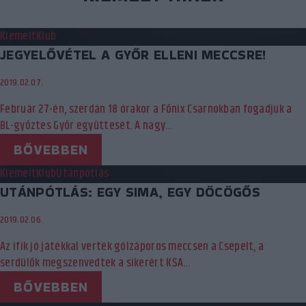
Kiemelt
Klub
JEGYELŐVÉTEL A GYŐR ELLENI MECCSRE!
2019.02.07.
Február 27-én, szerdán 18 órakor a Főnix Csarnokban fogadjuk a
BL-győztes Győr együttesét. A nagy…
BŐVEBBEN
Kiemelt
Klub
Utánpótlás
UTÁNPÓTLÁS: EGY SIMA, EGY DÖCÖGŐS
2019.02.06.
Az ifik jó játékkal verték gólzáporos meccsen a Csepelt, a
serdülők megszenvedtek a sikerért KSA…
BŐVEBBEN