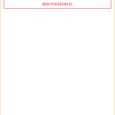
NEM FOGADOM EL
TÁMOGATÓINK
ÖSSZES TÁMOGATÓNK