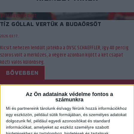
DVSC
Hírek
Kiemelt
TÍZ GÓLLAL VERTÜK A BUDAÖRSÖT
2026.03.17.
Kicsit nehezen lendült játékba a DVSC SCHAEFFLER, így 40 percig
szoros volt a mérkőzés, a végére azonban kijött a két csapat
közti valós különbség.
BŐVEBBEN
DVSC
Hírek
Kiemelt
MK: A MOSONMAGYARÓVÁR ELLEN JÁTSZUNK
Az Ön adatainak védelme fontos a
AZ ELŐDÖNTŐBEN
számunkra
Mi és partnereink tárolunk és/vagy férünk hozzá információkhoz
2026.03.16.
egy eszközön, például sütik formájában, és személyes adatokat
dolgozunk fel, például egyedi azonosítókat és standard
Az M4 Sport Kézilabda Magazinjában kisorsolták a Magyar Kupa
információkat, amelyeket az eszköz személyre szabott
Final Four elődöntőinek párosítását. A DVSC SCHAEFFLER a
hirdetésekhez és tartalomhoz, hirdetések és tartalmak