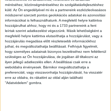
Mosonmagyaróvár ellen lép pályára május 2-án, Tatabányán.
méréséhez, közönségmérésekhez és szolgáltatásfejlesztéshez
BŐVEBBEN
küld.
Az Ön engedélyével mi és a partnereink eszközleolvasásos
módszerrel szerzett pontos geolokációs adatokat és azonosítási
Beharangozó
DVSC
Hírek
Kiemelt
információkat is felhasználhatunk. A megfelelő helyre kattintva
KEDDEN A BUDAÖRS ELLEN
hozzájárulhat ahhoz, hogy mi és a 1733 partnereink a fent
leírtak szerint adatkezelést végezzünk. Másik lehetőségként a
megfelelő helyre kattintva elutasíthatja a hozzájárulást, vagy a
2026.03.16.
hozzájárulás megadása előtt részletesebb információkhoz
A szombati Bajnokok Ligája nyolcaddöntő miatt szokatlan
juthat, és megváltoztathatja beállításait.
Felhívjuk figyelmét,
időpontban, kedden fogadjuk a Budaörs együttesét a Hódosban.
hogy személyes adatainak bizonyos kezeléséhez nem feltétlenül
szükséges az Ön hozzájárulása, de jogában áll tiltakozni az
BŐVEBBEN
ilyen jellegű adatkezelés ellen. A beállításai csak erre a
weboldalra érvényesek. Bármikor megváltoztathatja a
DVSC
Hírek
Kiemelt
preferenciáit, vagy visszavonhatja hozzájárulását, ha visszatér
KÉT PONT A FIATAL ÚJVÁROS ELLEN
erre az oldalra, és rákattint az oldal alján található
"Adatvédelem" gombra.
2026.03.14.
A komoly anyagi problémákkal küzdő DKKA tinicsapata helytállt a
DVSC SCHAEFFLER ellen, de így is nagy különbséggel nyertünk.
BŐVEBBEN