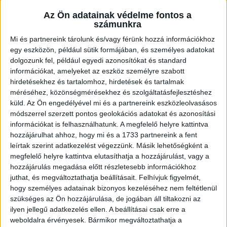
szélsője, Ratalics Luca. A debreceni születésű utánpótlás
válogatott játékos lesz Alicia Toublanc poszttársa a következő
Az Ön adatainak védelme fontos a
számunkra
szezontól.
Mi és partnereink tárolunk és/vagy férünk hozzá információkhoz
BŐVEBBEN
egy eszközön, például sütik formájában, és személyes adatokat
dolgozunk fel, például egyedi azonosítókat és standard
Hírek
Kiemelt
Klub
információkat, amelyeket az eszköz személyre szabott
GROSCH VIVIEN TÁVOZIK A SZEZON VÉGÉN
hirdetésekhez és tartalomhoz, hirdetések és tartalmak
méréséhez, közönségmérésekhez és szolgáltatásfejlesztéshez
2025.12.16.
küld.
Az Ön engedélyével mi és a partnereink eszközleolvasásos
módszerrel szerzett pontos geolokációs adatokat és azonosítási
A 28 éves szélső 2023 nyarán érkezett a DVSC SCHAEFFLER-hez, s
információkat is felhasználhatunk. A megfelelő helyre kattintva
jövőre, három szezon után…
hozzájárulhat ahhoz, hogy mi és a 1733 partnereink a fent
BŐVEBBEN
leírtak szerint adatkezelést végezzünk. Másik lehetőségként a
megfelelő helyre kattintva elutasíthatja a hozzájárulást, vagy a
Hírek
Kiemelt
Klub
hozzájárulás megadása előtt részletesebb információkhoz
BÚCSÚ, IFJABB KOMÁROMI ÁKOSTÓL
juthat, és megváltoztathatja beállításait.
Felhívjuk figyelmét,
hogy személyes adatainak bizonyos kezeléséhez nem feltétlenül
szükséges az Ön hozzájárulása, de jogában áll tiltakozni az
2025.12.15.
ilyen jellegű adatkezelés ellen. A beállításai csak erre a
Ötvenkét éves korában, tragikus balesetben elhunyt Ifjabb
weboldalra érvényesek. Bármikor megváltoztathatja a