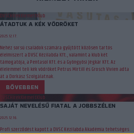
DVSC
Hírek
Kiemelt
Klub
ÁTADTUK A KÉK VÖDRÖKET
2025.12.17.
Nehéz sorsú családok számára gyűjtött közösen tartós
élelmiszert a DVSC Kézilabda Kft., valamint a klub két
támogatója, a Pentasol Kft. és a Gyöngyösi Jégkár Kft. Az
élelemmel teli kék vödröket Petrus Mirtill és Grosch Vivien adta
át a Dorkász Szolgálatnak.
BŐVEBBEN
DVSC
Hírek
Kiemelt
Klub
SAJÁT NEVELÉSŰ FIATAL A JOBBSZÉLEN
2025.12.16.
Profi szerződést kapott a DVSC Kézilabda Akadémia tehetséges