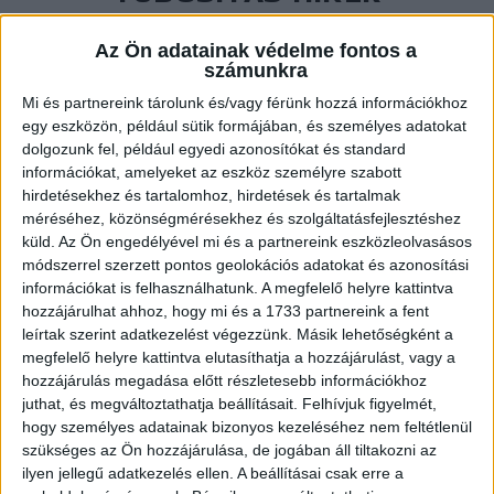
Az Ön adatainak védelme fontos a
Tudósítás
számunkra
MAJDNEM CSODA!
Mi és partnereink tárolunk és/vagy férünk hozzá információkhoz
egy eszközön, például sütik formájában, és személyes adatokat
2015.01.18.
dolgozunk fel, például egyedi azonosítókat és standard
Parádés első félidő után nem sikerült a bravúr. Ijesztő kezdés (0-
információkat, amelyeket az eszköz személyre szabott
hirdetésekhez és tartalomhoz, hirdetések és tartalmak
3) után egészen elképesztő produkcióval…
méréséhez, közönségmérésekhez és szolgáltatásfejlesztéshez
BŐVEBBEN
küld.
Az Ön engedélyével mi és a partnereink eszközleolvasásos
módszerrel szerzett pontos geolokációs adatokat és azonosítási
Tudósítás
információkat is felhasználhatunk. A megfelelő helyre kattintva
AZ ELEJÉT RONTOTTUK EL
hozzájárulhat ahhoz, hogy mi és a 1733 partnereink a fent
leírtak szerint adatkezelést végezzünk. Másik lehetőségként a
2015.01.14.
megfelelő helyre kattintva elutasíthatja a hozzájárulást, vagy a
hozzájárulás megadása előtt részletesebb információkhoz
Rettentő kezdés után talpra állt a csapat, de már nem tudtuk
juthat, és megváltoztathatja beállításait.
Felhívjuk figyelmét,
utolérni a Kohászt. Rettenetes.…
hogy személyes adatainak bizonyos kezeléséhez nem feltétlenül
szükséges az Ön hozzájárulása, de jogában áll tiltakozni az
BŐVEBBEN
ilyen jellegű adatkezelés ellen. A beállításai csak erre a