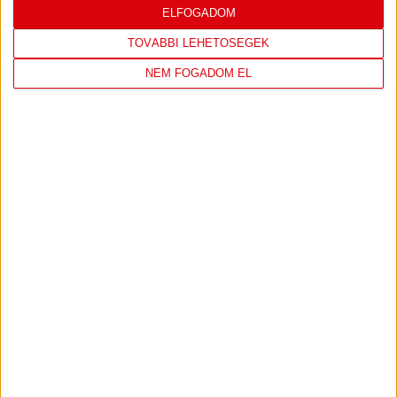
ELFOGADOM
TOVÁBBI LEHETŐSÉGEK
NEM FOGADOM EL
TÁMOGATÓINK
ÖSSZES TÁMOGATÓNK