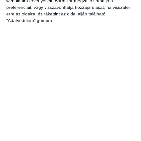
Tudósítás
weboldalra érvényesek. Bármikor megváltoztathatja a
preferenciáit, vagy visszavonhatja hozzájárulását, ha visszatér
DIADALMAS ÉVKEZDET!
erre az oldalra, és rákattint az oldal alján található
"Adatvédelem" gombra.
2015.01.06.
Ahogy sejtettük a kapusteljesítmény döntött az FKC meccsen. A
javunkra! Ne legyünk igazságtalanok, hiszen Horváth-Pásztor…
BŐVEBBEN
«
1
...
26
27
28
29
30
31
32
33
34
3
IRATKOZZ FEL
A
HÍRLEVELÜNKRE!