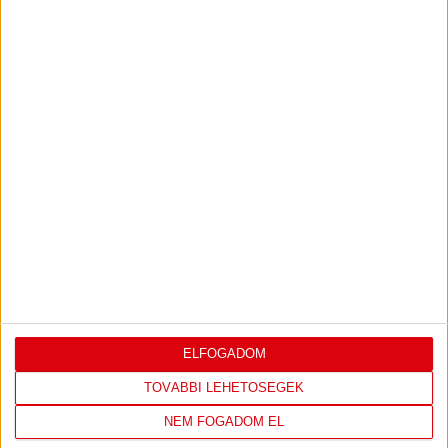
válogatott is. Mindkét csapatban szerepelt DVSC-TVP-játékos.
Fotó:…
BŐVEBBEN
Kiemelt
Klub
Utánpótlás
FONTOS GYŐZELMEK CÍMERES MEZBEN
2017.03.18.
Tóvizi Petra a junior, Szabó Dóra és Borgyos Panna az ifjúsági
válogatottban lépett pályára. Fotó:…
BŐVEBBEN
«
1
...
9
10
11
12
13
14
15
16
17
18
ELFOGADOM
TOVÁBBI LEHETŐSÉGEK
NEM FOGADOM EL