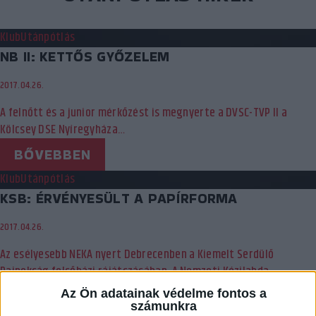
Klub
Utánpótlás
NB II: KETTŐS GYŐZELEM
2017.04.26.
A felnőtt és a junior mérkőzést is megnyerte a DVSC-TVP II a
Kölcsey DSE Nyíregyháza…
BŐVEBBEN
Klub
Utánpótlás
KSB: ÉRVÉNYESÜLT A PAPÍRFORMA
2017.04.26.
Az esélyesebb NEKA nyert Debrecenben a Kiemelt Serdülő
Bajnokság felsőházi rájátszásában. A Nemzeti Kézilabda
Akadémia…
Az Ön adatainak védelme fontos a
számunkra
BŐVEBBEN