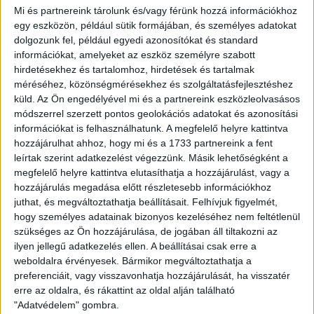
Mi és partnereink tárolunk és/vagy férünk hozzá információkhoz
Kiemelt
Klub
Utánpótlás
egy eszközön, például sütik formájában, és személyes adatokat
UTÁNPÓTLÁS NB I: FÁJÓ IFI-VERESÉG
dolgozunk fel, például egyedi azonosítókat és standard
információkat, amelyeket az eszköz személyre szabott
2017.04.24.
hirdetésekhez és tartalomhoz, hirdetések és tartalmak
méréséhez, közönségmérésekhez és szolgáltatásfejlesztéshez
A DVSC-TVP juniorcsapata nyert a Siófok ellen, az ifik viszont
küld.
Az Ön engedélyével mi és a partnereink eszközleolvasásos
fontos két pontot veszítettek el,…
módszerrel szerzett pontos geolokációs adatokat és azonosítási
információkat is felhasználhatunk. A megfelelő helyre kattintva
BŐVEBBEN
hozzájárulhat ahhoz, hogy mi és a 1733 partnereink a fent
leírtak szerint adatkezelést végezzünk. Másik lehetőségként a
Kiemelt
Klub
Utánpótlás
megfelelő helyre kattintva elutasíthatja a hozzájárulást, vagy a
SIKERES TOBORZÓ
hozzájárulás megadása előtt részletesebb információkhoz
juthat, és megváltoztathatja beállításait.
Felhívjuk figyelmét,
2017.04.18.
hogy személyes adatainak bizonyos kezeléséhez nem feltétlenül
szükséges az Ön hozzájárulása, de jogában áll tiltakozni az
Sikeres toborzót rendezett klubunk múlt csütörtökön a
ilyen jellegű adatkezelés ellen. A beállításai csak erre a
Hódosban. Izgatott, lelkes kislányok gyülekeztek csütörtök
weboldalra érvényesek. Bármikor megváltoztathatja a
reggel a…
preferenciáit, vagy visszavonhatja hozzájárulását, ha visszatér
erre az oldalra, és rákattint az oldal alján található
BŐVEBBEN
"Adatvédelem" gombra.